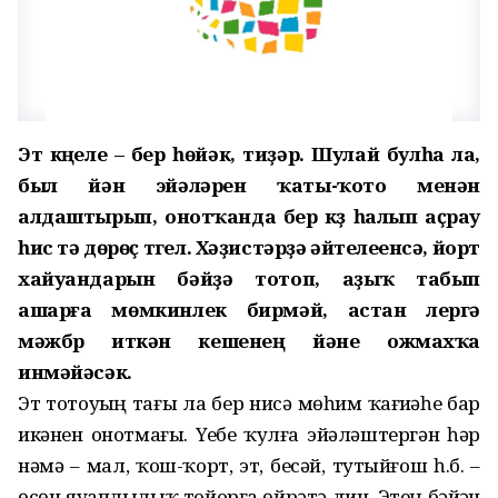
Эт күңеле – бер һөйәк, тиҙәр. Шулай булһа ла,
был йән эйәләрен ҡаты-ҡото менән
алдаштырып, онотҡанда бер күҙ һалып аҫрау
һис тә дөрөҫ түгел. Хәҙистәрҙә әйтелеүенсә, йорт
хайуандарын бәйҙә тотоп, аҙыҡ табып
ашарға мөмкинлек бирмәй, астан үлергә
мәжбүр иткән кешенең йәне ожмахҡа
инмәйәсәк.
Эт тотоуҙың тағы ла бер нисә мөһим ҡағиҙәһе бар
икәнен онотмағыҙ. Үҙебеҙ ҡулға эйәләштергән һәр
нәмә – мал, ҡош-ҡорт, эт, бесәй, тутыйғош һ.б. –
өсөн яуаплылыҡ тойорға өйрәтә дин. Этең бәйҙән