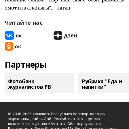
өмөт итә алаһығыҙ”, – тигән.
Читайте нас
Партнеры
Фотобанк
Рубрика "Еда и
журналистов РБ
напитки"
© 2008-2026 «Аманат» Республика балалар-үҫмерҙәр
журналының сайты. Сайт Республиканского детско-
юношеского журнала «Аманат». Ойоштороусылары:
Башҡортостан Республикаһының Матбуғат һәм киң мәғлүмәт