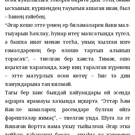
ысҡынып, күршеңдең тауығын ашаған икән, был
– һинең ғәйебең.
“Әгәр кеше этте үҙенең ер биләмәләрен йәки мал-
тыуарын һаҡлау, һунар итеү маҡсатында түгел,
ә башҡа ниәт менән тотһа, уның ҡылған изге
ғәмәлдәренең бер өлөшө тартып алынып
торасаҡ”, – тиелгән бер хәҙистә. Тимәк, ошо
юҫыҡтан ҡарағанда, хәҙер киң таралған күренеш
– этте матурлыҡ өсөн көтөү – һис тә дин
ҡанундарына тап килмәй.
Тағы бер хәҙис бындай хайуандарҙы өй эсендә
аҫрарға ярамауы хаҡында иҫкәртә. “Эттәр һәм
йән-ле нәмәләрҙең рәсемдәре булған өйгә
фәрештәләр инмәҫ”, – тиелгән унда. Шуға ла эт
йәшәгән йортта намаҙ уҡыу тыйылған. Әгәр эткә
тейһәң, тәһәрәтең боҙола – уныһы ла хәтерегеҙҙә