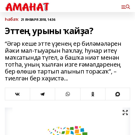
Һабаҡ
21 ЯНВАРЯ 2018, 14:36
Эттең урыны ҡайҙа?
“Әгәр кеше этте үҙенең ер биләмәләрен
йәки мал-тыуарын һаҡлау, һунар итеү
маҡсатында түгел, ә башҡа ниәт менән
тотһа, уның ҡылған изге ғәмәлдәренең
бер өлөшө тартып алынып торасаҡ”, –
тиелгән бер хәҙистә...