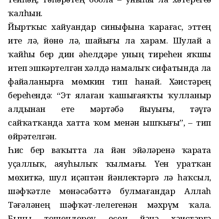
ҡалһын.
Йыртҡыс хайуандар синыфына ҡарағас, эттең
ите лә, йөнө лә, шайығы ла харам. Шулай ҙа
ҡайһы бер дин әһелдәре уның тиреһен яҡшы
итеп эшкәртелгән хәлдә намаҙлыҡ сифатында ла
файҙаланырға мөмкин тип һанай. Хәҙистәрҙең
береһендә: “Эт ялаған ҡашығаяҡты ҡулланыр
алдынан ете мәртәбә йыуығыҙ, тәүгә
сайҡатҡанда хатта ҡом менән ышҡығыҙ”, – тип
өйрәтелгән.
Һис бер ваҡытта ла йән эйәләренә ҡарата
уҫаллыҡ, аяуһыҙлыҡ ҡылмағыҙ. Үҙен уратҡан
мөхиткә, шул иҫәптән йәнлектәргә лә һаҡсыл,
шәфҡәтле мөнәсәбәттә булмағандар Аллаһ
Тәғәләнең шәфҡәт-лелегенән мәхрүм ҡала.
Быны төшөндөрөү өсөн йәнә хәҙистәргә