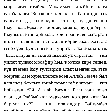
мөрәжәғәт итәйек. Мөхәммәт ғәләйһис-сәләм
сәхәбәләргә: “Бер кеше юлда китеп барғанда ныҡ
сарсаған да, ҡоҙоҡ күреп ҡалып, шунда төшөп
һыу эскән. Өҫкә күтәрелгәс, ҡараһа, шунда бер эт
һыуһыҙлыҡтан әрһерәп, телен оҙон итеп сығарған
килеш йыш-йыш тын алып йөрөй икән. Хатта әҙ
генә еүеш булып ятҡан тупраҡты ҡапҡылай, ти.
“Был хайуан да минең һымаҡ уҡ сарсаған”, – тип
уйлап ҡуйған мосафир һәм, ҡоҙоҡҡа кире төшөп,
күн итегенә һыу тултырып алып менгән дә, эткә
эсергән. Изге күңеллелеге өсөн Аллаһ Тәғәлә был
кешенең барлыҡ гонаһтарын ғәфү иткән”, – тип
һөйләгән. “Эй, Аллаһ Рәсүле! Беҙҙең йәнлектәр
өсөн дә Раббыбыҙҙан мәрхәмәт көтөргә хаҡыбыҙ
бар-мы ни?” – тип һорағандар. Бәйғәмбәр
ғәләйһис-сәләм: “Һәр йән эйәһе өсөн рәхмәткә