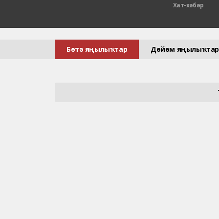
Хат-хәбәр
Бөтә яңылыҡтар
Дөйөм яңылыҡтар