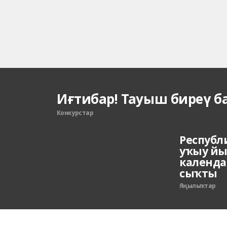
Иғтибар! Тауыш биреү б
Конкурстар
Республ
уҡыу й
календа
сыҡты
Яңылыҡтар