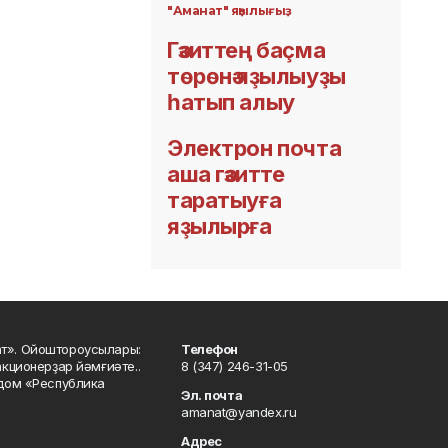
"Аманат" яҙылығыҙ
Гәзиттең баҫма
төрөнә яҙылыуҙы
һатып алыу
Электрон почта
аша гәзитте
таратыуға
яҙылырға
ат». Ойоштороусылары:
Телефон
кционерҙар йәмғиәте..
8 (347) 246-31-05
 дом «Республика
Эл. почта
amanat@yandex.ru
Адрес