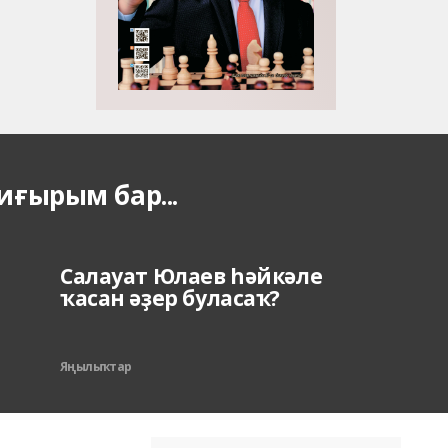
ғырым бар...
Салауат Юлаев һәйкәле
ҡасан әҙер буласаҡ?
Яңылыҡтар