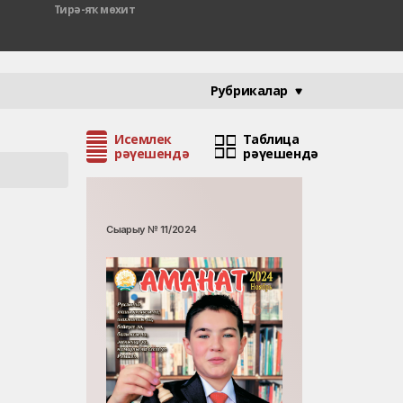
Тирә-яҡ мөхит
Рубрикалар
Исемлек
Таблица
рәүешендә
рәүешендә
Сығарыу № 11/2024