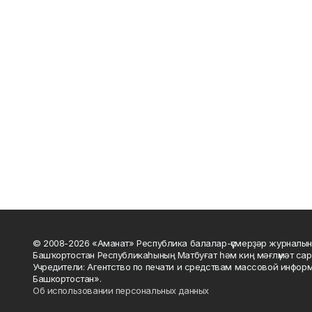
© 2008-2026 «Аманат» Республика балалар-үҫмерҙәр журналын
Башҡортостан Республикаһының Матбуғат һәм киң мәғлүмәт сар
Учредители: Агентство по печати и средствам массовой инфор
Башкортостан».
Об использовании персональных данных