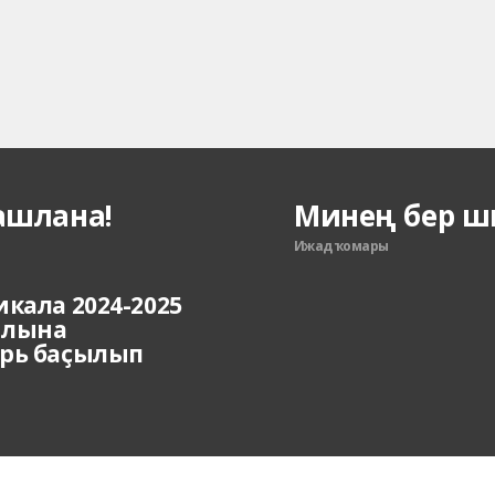
ашлана!
Минең бер ши
Ижад ҡомары
икала 2024-2025
ылына
рь баҫылып