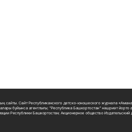
ың сайты. Сайт Республиканского детско-юношеского журнала «Аман
алары буйынса агентлығы; "Республика Башкортостан" нәшриәт йорто а
мации Республики Башкортостан; Акционерное общество Издательский