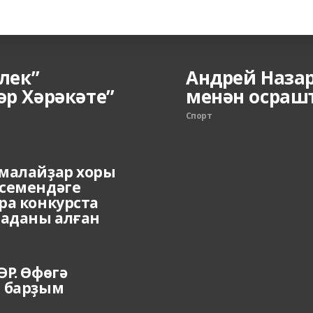
млек”
Андрей Наза
әр Хәрәкәте”
менән осраш
Спорт
малайҙар хоры
семендәге
ра конкурста
раданы алған
ӘР. Өфөгә
 барҙым