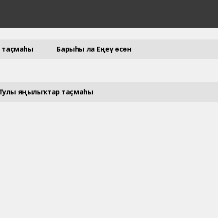
 таҫмаһы
Барыһы ла Еңеү өсөн
Тулы яңылыҡтар таҫмаһы