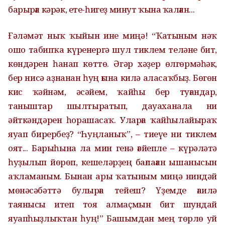
барырға кәрәк, ете-һигеҙ минут ҡына ҡалған...
Ғәләмәт ныҡ ҡыйын ине миңә! “Ҡатыным нәҡ
ошо табипҡа күренергә шул тиклем теләне бит,
көндәрен һанап көттө. Әгәр хәҙер өлгөрмәһәк,
бер нисә аҙнанан һуң ғына килә аласаҡбыҙ. Бөгөн
кис ҡәйнәм, әсәйем, ҡайһы бер туғандар,
таныштар шылтыратып, дауаханала ни
әйткәндәрен һорашасаҡ. Уларға ҡайһылайыраҡ
яуап бирербеҙ? “Һуңланыҡ”, – тиеүе ни тиклем
оят... Барыһына ла мин генә ғәйепле – күрәләтә
һуҙылып йөрөп, кешеләрҙең бағлаған ышанысын
аҡламаным. Бынан ары ҡатыным миңә ниндәй
мөнәсәбәттә булырға тейеш? Үҙемде ғаилә
таянысы итеп тоя алмаҫмын бит шундай
яуапһыҙлыҡтан һуң!” Башымдан мең төрлө уй