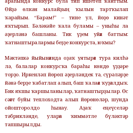
араһында конкурс була тип ишетеп ҡайттым.
Өйҙә өлкән малайҙың ҡылын тартҡылап
ҡарайым. “Барам!” – тине ул, йөҙө кинәт
яҡтырып. Бәлә­кәйе ҡала буламы – уныһы ла
әҙер­ләнә башланы. Тик үҙем уйға баттым:
ҡатнаштыралармы беҙҙе конкурста, юҡмы?
Мәктәпкә йыйынғанда оҙаҡ уятырға тура килһә
лә, балалар конкурсҡа бараһы көндө үҙҙәре
торҙо. Иркенләп йөрөп әҙерләндек тә, сүрәләрҙе
йәнә берҙе ҡабатлап алып, баш ҡалаға ҡуҙғалдыҡ.
Бик яҡшы ҡаршыланылар, ҡатнаштырҙылар. Өс
сәғәт буйы теплоходта алып йөрөнөләр, шунда
ойошторолдо һынау. Аҙаҡ еңеүселәр
тәбрикләнде, уларға ҡиммәтле бүләктәр
тапшырылды.