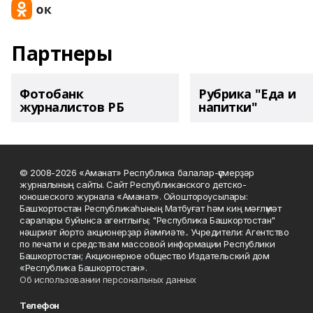
Партнеры
Фотобанк
Рубрика "Еда и
журналистов РБ
напитки"
© 2008-2026 «Аманат» Республика балалар-үҫмерҙәр
журналының сайты. Сайт Республиканского детско-
юношеского журнала «Аманат». Ойоштороусылары:
Башҡортостан Республикаһының Матбуғат һәм киң мәғлүмәт
саралары буйынса агентлығы; "Республика Башкортостан"
нәшриәт йорто акционерҙар йәмғиәте.. Учредители: Агентство
по печати и средствам массовой информации Республики
Башкортостан; Акционерное общество Издательский дом
«Республика Башкортостан».
Об использовании персональных данных
Телефон