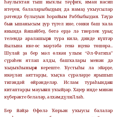
һаулыҡтан тыш ныҡлы тәүфиҡ, иман насип
итеүен, балаларыбыҙҙың да намаҙ уҡыусылар
рәтендә булыуын һорайым Раббыбыҙҙан. Тәүҙә
быға ышанысым ҙур түгел ине, сөнки баш ҡала
янында йәшәйбеҙ, бөтә ерҙә лә тиерлек урыҫ
телендә аралашырға тура килә, динде күптәр
йылына ике-өс мәртәбә генә иҫенә төшөрә...
Шулай ҙа бер мәл өлкән улым “Әл-Фатиха”
сүрәһен ятлап алды, башҡалары менән дә
ҡыҙыҡһынырға кереште. Ҡустыһы ла эйәрҙе,
икәүләп аяттарҙы, ҡыҫҡа сүрәләрҙе ярышып
тигәндәй өйрәнделәр. Ислам тураһындағы
китаптарҙы мауығып уҡыйҙар. Хәҙер инде минән
күберәкте беләләр, әлхәмдүлиЛләһ.
Бер йәйҙә Өфөлә Ҡөрьән уҡыусы балалар