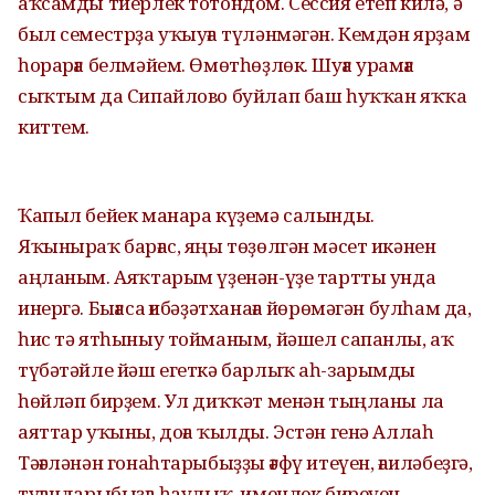
аҡсамды тиерлек тотондом. Сессия етеп килә, ә
был семестрҙа уҡыуға түләнмәгән. Кемдән ярҙам
һорарға белмәйем. Өмөтһөҙлөк. Шуға урамға
сыҡтым да Сипайлово буйлап баш һуҡҡан яҡҡа
киттем.
Ҡапыл бейек манара күҙемә салынды.
Яҡыныраҡ барғас, яңы төҙөлгән мәсет икәнен
аңланым. Аяҡтарым үҙенән-үҙе тартты унда
инергә. Бығаса ғибәҙәтханаға йөрөмәгән булһам да,
һис тә ятһыныу тойманым, йәшел сапанлы, аҡ
түбәтәйле йәш егеткә барлыҡ аһ-зарымды
һөйләп бирҙем. Ул диҡҡәт менән тыңланы ла
аяттар уҡыны, доға ҡылды. Эстән генә Аллаһ
Тәғәләнән гонаһтарыбыҙҙы ғәфү итеүен, ғаиләбеҙгә,
туғандарыбыҙға һаулыҡ, именлек биреүен