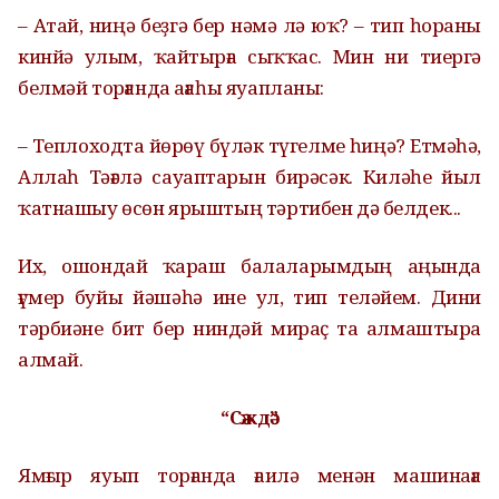
– Атай, ниңә беҙгә бер нәмә лә юҡ? – тип һораны
кинйә улым, ҡайтырға сыҡҡас. Мин ни тиергә
белмәй торғанда ағаһы яуапланы:
– Теплоходта йөрөү бүләк түгелме һиңә? Етмәһә,
Аллаһ Тәғәлә сауаптарын бирәсәк. Киләһе йыл
ҡатнашыу өсөн ярыштың тәртибен дә белдек...
Их, ошондай ҡараш балаларымдың аңында
ғүмер буйы йәшәһә ине ул, тип теләйем. Дини
тәрбиәне бит бер ниндәй мираҫ та алмаштыра
алмай.
“Сәждә”
Ямғыр яуып торғанда ғаилә менән машинаға