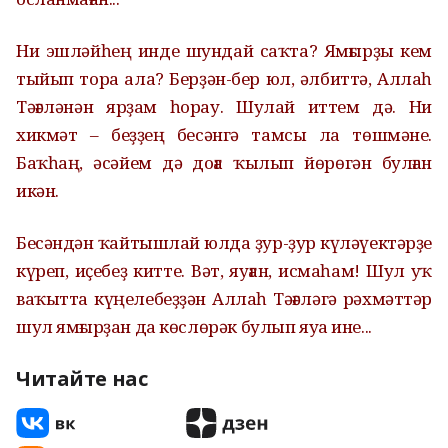
Ни эшләйһең инде шундай саҡта? Ямғырҙы кем
тыйып тора ала? Берҙән-бер юл, әлбиттә, Аллаһ
Тәғәләнән ярҙам һорау. Шулай иттем дә. Ни
хикмәт – беҙҙең бесәнгә тамсы ла төшмәне.
Баҡһаң, әсәйем дә доға ҡылып йөрөгән булған
икән.
Бесәндән ҡайтышлай юлда ҙур-ҙур күләүектәрҙе
күреп, иҫебеҙ китте. Вәт, яуған, исмаһам! Шул уҡ
ваҡытта күңелебеҙҙән Аллаһ Тәғәләгә рәхмәттәр
шул ямғырҙан да көслөрәк булып яуа ине...
Читайте нас