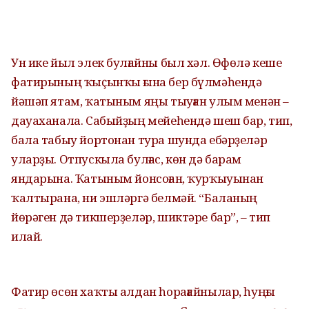
Ун ике йыл элек булғайны был хәл. Өфөлә кеше
фатирының ҡыҫынҡы ғына бер бүлмәһендә
йәшәп ятам, ҡатыным яңы тыуған улым менән –
дауаханала. Сабыйҙың мейеһендә шеш бар, тип,
бала табыу йортонан тура шунда ебәрҙеләр
уларҙы. Отпускыла булғас, көн дә барам
яндарына. Ҡатыным йонсоған, ҡурҡыуынан
ҡалтырана, ни эшләргә белмәй. “Баланың
йөрәген дә тикшерҙеләр, шиктәре бар”, – тип
илай.
Фатир өсөн хаҡты алдан һорағайнылар, һуңғы