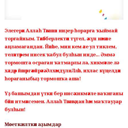
Элег
ерәк Аллаһ Тәғәләнән ниҙер һорарға ҡыйма
й
торғайным. Тәкәбберлектән түгел, ә күп нәмәне
аңламағандан. Йәнәһе, мин кем әле ул тиклем,
теләктәрем нисек ҡабул булһын инде... Әммә
тормошта осраған ҡатмарлы ла, хикмәтле лә
хәлдәр йәшәргә өйрәтә. ӘлхәмдүлиЛләһ, ихлас күңелдән
һорағаныбыҙ тормошҡа аша!
Үҙ башымдан үткән бер нисә хикмәтле ваҡиғаны
бәйән итмәксемен. Аллаһ Тәғәләгә дан һәм маҡтауҙар
булһын!
Мәсеткә илткән аҙымдар