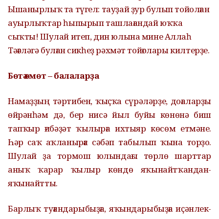
Ышанырлыҡ та түгел: тауҙай ҙур булып тойолған
ауырлыҡтар һыпырып ташлағандай юҡҡа
сыҡты! Шулай итеп, дин юлына мине Аллаһ
Тәғәләгә булған сикһеҙ рәхмәт тойғолары килтерҙе.
Бөтә өмөт – балаларҙа
Намаҙҙың тәртибен, ҡыҫҡа сүрәләрҙе, доғаларҙы
өйрәнһәм дә, бер нисә йыл буйы көнөнә биш
тапҡыр ғибәҙәт ҡылырға ихтыяр көсөм етмәне.
Һәр саҡ аҡланырға сәбәп табылып ҡына торҙо.
Шулай ҙа тормош юлындағы төрлө шарттар
аныҡ ҡарар ҡылыр көндө яҡынайтҡандан-
яҡынайтты.
Барлыҡ туғандарыбыҙға, яҡындарыбыҙға иҫәнлек-