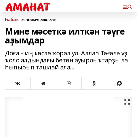
Һабаҡ
23 НОЯБРЯ 2018, 09:08
Мине мәсеткә илткән тәүге
аҙымдар
Доға – иң көслө ҡорал ул. Аллаһ Тәғәлә үҙ
ҡоло алдындағы бөтөн ауырлыҡтарҙы ла
һыпырып ташлай ала...