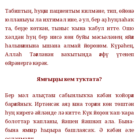
Табиптың, һуңғы пациентым килмәне, тип, өйөнә
юлланыуы ла ихтимал ине, ә ул, бер аҙ һуңлаһаҡ
та, беҙҙе көткән, тыныс ҡына ҡабул итте. Ошо
хәлдән һуң бер нисә көн буйы мәсьәләнең яйға
һалынғанына ышана алмай йөрөнөм. Күрәһең,
Аллаһ Тәғәләнән ваҡытында ғәфү үтенеп
өйрәнергә кәрәк.
Ямғырҙы кем туҡтата?
Бер мәл алыҫтағы сабынлыҡҡа кәбән ҡойорға
барғайныҡ. Иртәнсәк аяҙ ғына торған көн төштән
һуң кирегә әйләнде лә китте. Күк йөҙөн ҡап-ҡара
болоттар ҡапланы, йәшен йәшнәп ала. Бына-
бына ямғыр һыҙыра башлаясаҡ. Ә кәбән әле
осланмаған...