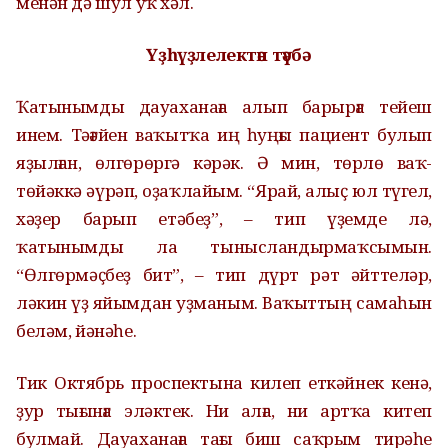
менән дә шул уҡ хәл.
Үҙһүҙлелектән тәүбә
Ҡатынымды дауаханаға алып барырға тейеш
инем. Тәғәйен ваҡытҡа иң һуңғы пациент булып
яҙылған, өлгөрөргә кәрәк. Ә мин, төрлө ваҡ-
төйәккә әүрәп, оҙаҡлайым. “Ярай, алыҫ юл түгел,
хәҙер барып етәбеҙ”, – тип үҙемде лә,
ҡатынымды ла тынысландырмаҡсымын.
“Өлгөрмәҫбеҙ бит”, – тип дүрт рәт әйттеләр,
ләкин үҙ яйымдан уҙманым. Ваҡыттың самаһын
беләм, йәнәһе.
Тик Октябрь проспектына килеп еткәйнек кенә,
ҙур тығынға эләктек. Ни алға, ни артҡа китеп
булмай. Дауаханаға тағы биш саҡрым тирәһе