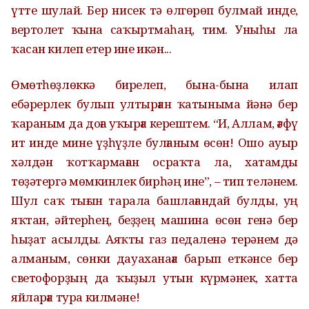
үтте шулай. Бер нисек тә өлгөрөп булмай инде,
вертолет ҡына саҡыртмаһаң, тим. Уныһы ла
ҡасан килеп етер ине икән...
Өмөтһөҙлөккә бирелеп, бына-бына илап
ебәрерлек булып ултырған ҡатыныма йәнә бер
ҡараным да доға уҡырға керештем. “И, Аллам, ғәфү
ит инде мине үҙһүҙле булғаным өсөн! Ошо ауыр
хәлдән ҡотҡармаған осраҡта ла, хатамды
төҙәтергә мөмкинлек бирһәң ине”, – тип теләнем.
Шул саҡ тығын тарала башлағандай булды, уң
яҡтан, әйтерһең, беҙҙең машина өсөн генә бер
һыҙат асылды. Аяҡты газ педаленә терәнем дә
алманым, сөнки дауаханаға барып еткәнсе бер
светофорҙың да ҡыҙыл утын күрмәнек, хатта
яйларға тура килмәне!