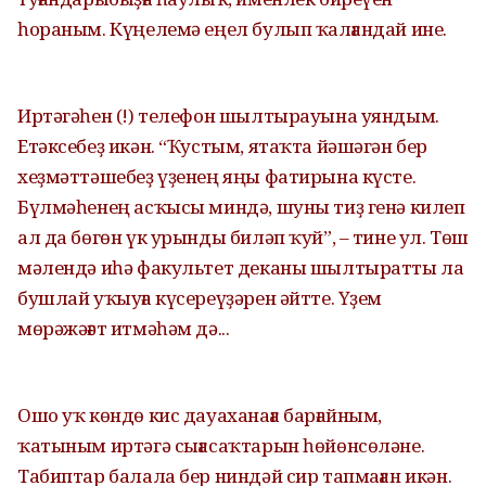
һораным. Күңелемә еңел булып ҡалғандай ине.
Иртәгәһен (!) телефон шылтырауына уяндым.
Етәксебеҙ икән. “Ҡустым, ятаҡта йәшәгән бер
хеҙмәттәшебеҙ үҙенең яңы фатирына күсте.
Бүлмәһенең асҡысы миндә, шуны тиҙ генә килеп
ал да бөгөн үк урынды биләп ҡуй”, – тине ул. Төш
мәлендә иһә факультет деканы шылтыратты ла
бушлай уҡыуға күсереүҙәрен әйтте. Үҙем
мөрәжәғәт итмәһәм дә...
Ошо уҡ көндө кис дауаханаға барғайным,
ҡатыным иртәгә сығасаҡтарын һөйөнсөләне.
Табиптар балала бер ниндәй сир тапмаған икән.