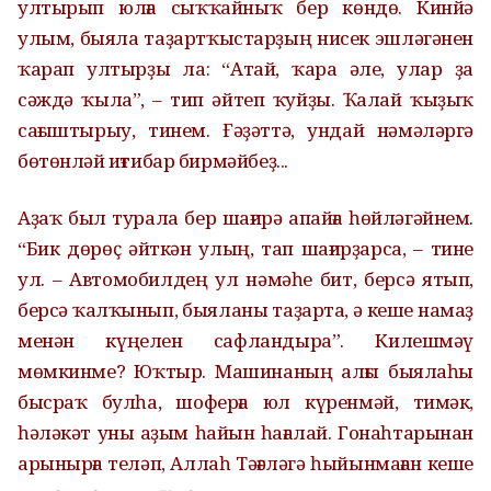
ултырып юлға сыҡҡайныҡ бер көндө. Кинйә
улым, быяла таҙартҡыстарҙың нисек эшләгәнен
ҡарап ултырҙы ла: “Атай, ҡара әле, улар ҙа
сәждә ҡыла”, – тип әйтеп ҡуйҙы. Ҡалай ҡыҙыҡ
сағыштырыу, тинем. Ғәҙәттә, ундай нәмәләргә
бөтөнләй иғтибар бирмәйбеҙ...
Аҙаҡ был турала бер шағирә апайға һөйләгәйнем.
“Бик дөрөҫ әйткән улың, тап шағирҙарса, – тине
ул. – Автомобилдең ул нәмәһе бит, берсә ятып,
берсә ҡалҡынып, быяланы таҙарта, ә кеше намаҙ
менән күңелен сафландыра”. Килешмәү
мөмкинме? Юҡтыр. Машинаның алғы быялаһы
бысраҡ булһа, шоферға юл күренмәй, тимәк,
һәләкәт уны аҙым һайын һағалай. Гонаһтарынан
арынырға теләп, Аллаһ Тәғәләгә һыйынмаған кеше