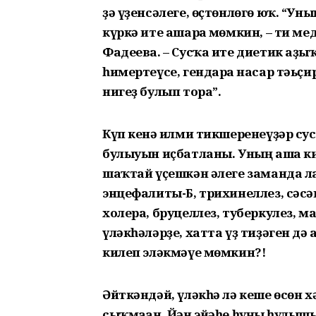
ҙә үҙенсәлеге, өҫтөнлөгө юҡ. “У
күркә ите ашарға мөмкин, – ти 
Фадеева. – Сусҡа ите диетик аҙы
һимертеүсе, гендарға насар тәьҫ
нигеҙ булып тора”.
Күп кенә ғилми тикшеренеүҙәр су
булыуын иҫбатланы. Уның аша ки
шаҡтай үҫешкән әлеге заманда ла
энцефалиты-Б, трихинеллез, сәсә
холера, бруцеллез, туберкулез, 
үләкһәләрҙе, хатта үҙ тиҙәген д
килеп эләкмәүе мөмкин?!
Әйткәндәй, үләкһә лә кеше өсөн х
сыҡмаған. Йән эйәһе һуңғы һулы