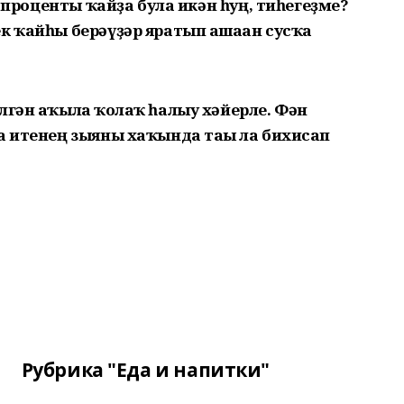
90 проценты ҡайҙа була икән һуң, тиһегеҙме?
к ҡайһы берәүҙәр яратып ашаған сусҡа
лгән аҡылға ҡолаҡ һалыу хәйерле. Фән
а итенең зыяны хаҡында тағы ла бихисап
Рубрика "Еда и напитки"