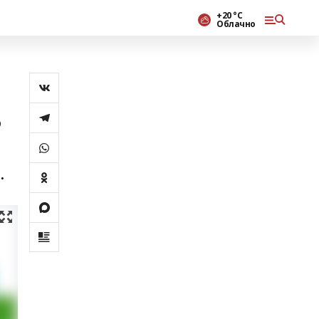
+20 °С
Облачно
ә
.