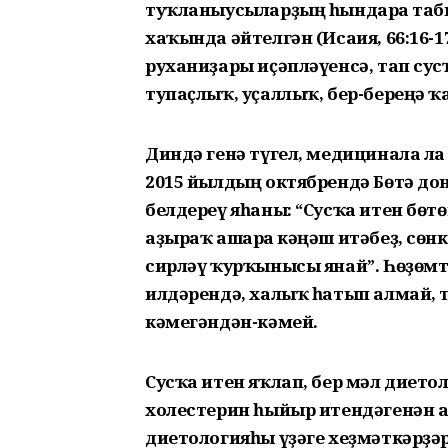
туҡланыусыларҙың һындарға таб
хаҡында әйтелгән (Исаия, 66:16-1
руханиҙары иҫәпләүенсә, тап сус
тупаҫлыҡ, уҫаллыҡ, бер-береңә ҡ
Диндә генә түгел, медицинала ла 
2015 йылдың октябрендә Бөтә д
белдереү яһаны: “Сусҡа итен бө
аҙыраҡ ашарға кәңәш итәбеҙ, сө
сирләү ҡурҡынысы янай”. Һөҙөмтә
илдәрендә, халыҡ һатып алмай, т
кәмегәндән-кәмей.
Сусҡа итен яҡлап, бер мәл диетол
холестерин һыйыр итендәгенән а
диетологияһы үҙәге хеҙмәткәрҙә