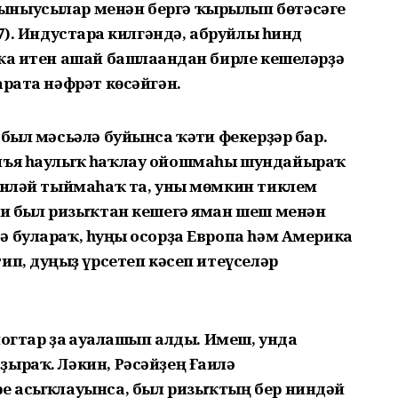
ыныусылар менән бергә ҡырылып бөтәсәге
7). Индустарға килгәндә, абруйлы һинд
ҡа итен ашай башлағандан бирле кешеләрҙә
арата нәфрәт көсәйгән.
был мәсьәлә буйынса ҡәтғи фекерҙәр бар.
онъя һаулыҡ һаҡлау ойошмаһы шундайыраҡ
төнләй тыймаһаҡ та, уны мөмкин тиклем
нки был ризыҡтан кешегә яман шеш менән
 булараҡ, һуңғы осорҙа Европа һәм Америка
ип, дуңғыҙ үрсетеп кәсеп итеүселәр
огтар ҙа ғауғалашып алды. Имеш, унда
ҙыраҡ. Ләкин, Рәсәйҙең Ғаилә
ре асыҡлауынса, был ризыҡтың бер ниндәй