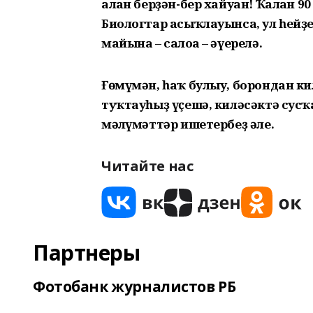
алған берҙән-бер хайуан! Ҡалған 
Биологтар асыҡлауынса, ул һейҙе
майына – салоға
–
әүерелә.
Ғөмүмән, һаҡ булыу, борондан ки
туҡтауһыҙ үҫешә, киләсәктә сусҡ
мәғлүмәттәр ишетербеҙ әле.
Читайте нас
Партнеры
Фотобанк журналистов РБ