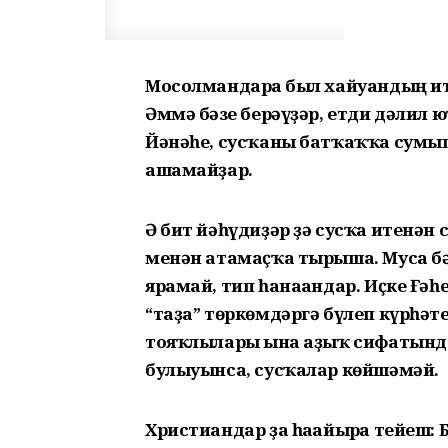
Мосолмандарға был хайуандың ите
Әммә бәғзе берәүҙәр, етди дәлил 
Йәнәһе, сусҡаны батҡаҡҡа сумып 
ашамайҙар.
Ә бит йәһүдиҙәр ҙә сусҡа итенән 
менән атамаҫҡа тырыша. Муса бәй
ярамай, тип һанағандар. Иҫке Ғә
“таҙа” төркөмдәргә бүлеп күрһәте
тояҡлылары ғына аҙыҡ сифатында
булыуынса, сусҡалар көйшәмәй.
Христиандар ҙа һағайырға тейеш: