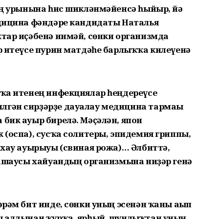
ның урынына һис шикләнмәйенсә һыйыр, йә
медицина фәндәре кандидаты Наталья
ҡтар иҫәбенә инмәй, сөнки организмда
ир итеүсе пурин матдәһе барлыҡҡа килеүенә
сҡа итенең инфекциялар һеңдереүсе
лгән сирҙәрҙе дауалау медицина тармағы
 бик ауыр бирелә. Мәҫәлән, япон
к (оспа), сусҡа солитеры, эпидемия гриппы,
махау ауырыуы (свиная рожа)… Әлбиттә,
ә ашаусы хайуандың организмына ниҙәр генә
әрәм бит инде, сөнки уның эсенән ҡаны ағып
шы алдынан ҡурҡа, ярһый, шунлыҡтан уның