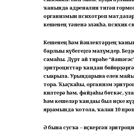
ҡанында адреналин тигән гормон 
организмын психотроп матдәләр
кешенең тәненә эләкһә, психик 
Кешенең һәм йәнлектәрҙең ҡаны
барлығы күбегеҙгә мәғлүмдер. Беҙ
самаһы. Дүрт ай тирәһе “йәшәгәс
эритроциттар ҡандан бөйөрҙәргә 
сығарыла. Урындарына елек май
тора. Ҡыҫҡаһы, организм эритр
килтерә һәм, файҙаһы бөткәс, ул
һәм кешеләр ҡандағы был иҫке кү
ярҙамында ҡотола, ҡалған 10 проц
Ә бына сусҡа – иҫкергән эритроц