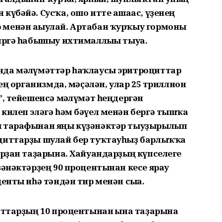
күбәйә. Сусҡа, ошо итте ашағас, үҙенең
 менән ағыулай. Артабан ҡурҡыу гормоны
сиргә һабышыу ихтималлығы тыуа.
нда мәғлүмәттәр һаҡлаусы эритроциттар
ҙең организмда, мәҫәлән, улар 25 триллион
”, тейешенсә мәғлүмәт һеңдергән
килеп эләгә һәм бәүел менән бергә тышҡа
ы тарафынан яңы күҙәнәктәр тыуҙырылып
оциттарҙы шулай бер туҡтауһыҙ барлыҡҡа
арҙан таҙарына. Хайуандарҙың күпселеге
ҙәнәктәрҙең 90 процентынан кесе ярау
енты иһә тәндән тир менән сыға.
иттарҙың 10 процентынан ғына таҙарына