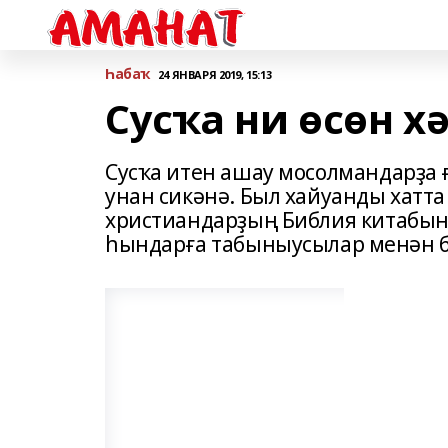
Һабаҡ
24 ЯНВАРЯ 2019, 15:13
Сусҡа ни өсөн х
Сусҡа итен ашау мосолмандарҙа 
унан сикәнә. Был хайуанды хатт
христиандарҙың Библия китабын
һындарға табыныусылар менән бе