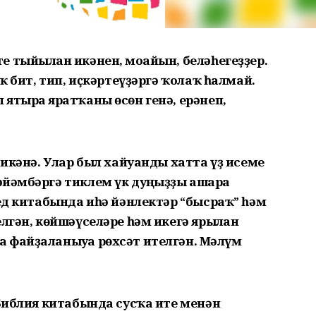
 тыйылған икәнен, моғайын, беләһегеҙҙер.
юҡ бит, тип, иҫкәртеүҙәргә ҡолаҡ һалмай.
ятырға яратҡаны өсөн генә, ерәнеп,
сикәнә. Улар был хайуанды хатта үҙ исеме
ғәмбәргә тиклем үк дуңғыҙҙы ашарға
һед китабында иһә йәнлектәр “бысраҡ” һәм
лгән, көйшәүселәре һәм икегә ярылған
 файҙаланыуға рөхсәт ителгән. Мәғлүм
 Библия китабында сусҡа ите менән