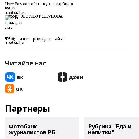
Изге Рамаҙан айы – күңел тәрбиәһе
Автор:
ЗӨБӘРЖӘТ ЯҠУПОВА
Теги:
изге
рамаҙан
айы
Читайте нас
Партнеры
Фотобанк
Рубрика "Еда и
журналистов РБ
напитки"