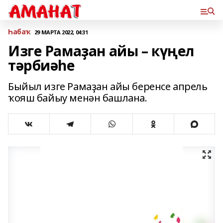
Һабаҡ
29 МАРТА 2022, 04:31
Изге Рамаҙан айы – күңел
тәрбиәһе
Быйыл изге Рамаҙан айы беренсе апрель
ҡояш байыу менән башлана.