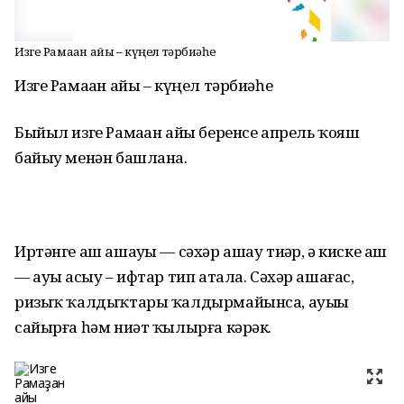
Изге Рамаҙан айы – күңел тәрбиәһе
Изге Рамаҙан айы – күңел тәрбиәһе
Быйыл изге Рамаҙан айы беренсе апрель ҡояш
байыу менән башлана.
Иртәнге аш ашауҙы — сәхәр ашау тиҙәр, ә киске аш
— ауыҙ асыу – ифтар тип атала. Сәхәр ашағас,
ризыҡ ҡалдыҡтары ҡалдырмайынса, ауыҙҙы
сайырға һәм ниәт ҡылырға кәрәк.