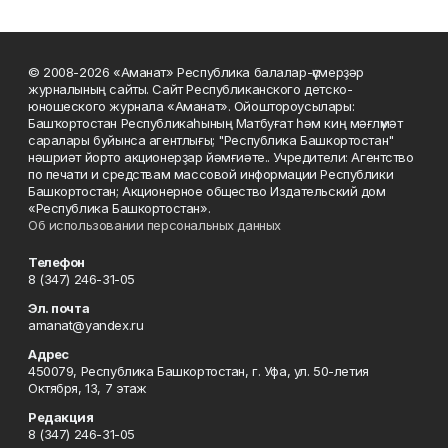
© 2008-2026 «Аманат» Республика балалар-үҫмерҙәр
журналының сайты. Сайт Республиканского детско-
юношеского журнала «Аманат». Ойоштороусылары:
Башҡортостан Республикаһының Матбуғат һәм киң мәғлүмәт
саралары буйынса агентлығы; "Республика Башкортостан"
нәшриәт йорто акционерҙар йәмғиәте.. Учредители: Агентство
по печати и средствам массовой информации Республики
Башкортостан; Акционерное общество Издательский дом
«Республика Башкортостан».
Об использовании персональных данных
Телефон
8 (347) 246-31-05
Эл. почта
amanat@yandex.ru
Адрес
450079, Республика Башкортостан, г. Уфа, ул. 50-летия
Октября, 13, 7 этаж
Редакция
8 (347) 246-31-05