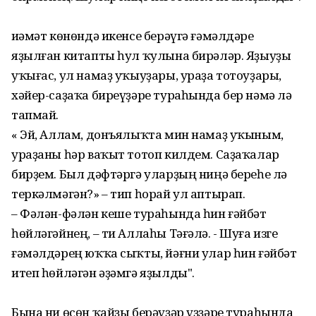
Ҡиәмәт көнөндә икенсе берәүгә ғәмәлдәре
яҙылған китапты һул ҡулына бирәләр. Яҙыуҙы
уҡығас, ул намаҙ уҡыуҙары, ураҙа тотоуҙары,
хәйер-саҙаҡа биреүҙәре тураһында бер нәмә лә
тапмай.
« Эй, Аллам, донъялыҡта мин намаҙ уҡыным,
ураҙаны һәр ваҡыт тотоп килдем. Саҙаҡалар
бирҙем. Был дәфтәргә уларҙың ниңә береһе лә
теркәлмәгән?» – тип һорай ул аптырап.
– Фәлән-фәлән кеше тураһында һин ғәйбәт
һөйләгәйнең, – ти Аллаһы Тәғәлә. - Шуға изге
ғәмәлдәрең юҡҡа сыҡты, йәғни улар һин ғәйбәт
итеп һөйләгән әҙәмгә яҙылды".
Бына ни өсөн ҡайҙы берәүҙәр үҙҙәре тураһында