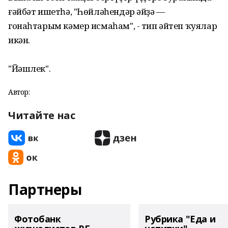
ғәйбәт ишетһә, "Һөйләһендәр әйҙә —
гонаһтарым кәмер исмаһам", - тип әйтеп ҡуялар
икән.
"Йәшлек".
Автор:
Читайте нас
Партнеры
Фотобанк
Рубрика "Еда и