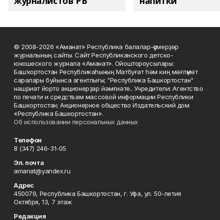
журналистов РБ
напитки"
© 2008-2026 «Аманат» Республика балалар-үҫмерҙәр
журналының сайты. Сайт Республиканского детско-
юношеского журнала «Аманат». Ойоштороусылары:
Башҡортостан Республикаһының Матбуғат һәм киң мәғлүмәт
саралары буйынса агентлығы; "Республика Башкортостан"
нәшриәт йорто акционерҙар йәмғиәте.. Учредители: Агентство
по печати и средствам массовой информации Республики
Башкортостан; Акционерное общество Издательский дом
«Республика Башкортостан».
Об использовании персональных данных
Телефон
8 (347) 246-31-05
Эл. почта
amanat@yandex.ru
Адрес
450079, Республика Башкортостан, г. Уфа, ул. 50-летия
Октября, 13, 7 этаж
Редакция