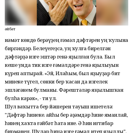
Ғәйбәт
Ҡиәмәт көндө берәүҙең ғәмәл дәфтәрен уң ҡулына
биргәндәр. Белеүегеҙсә, уң ҡулға бирелгән
дәфтәрҙә изге эштәр генә яҙылған була. Был
кеше унда тик изге ғәмәлдәре генә яҙылыуын
күреп аптырай. «Эй, Илаһым, был яҙыуҙар бит
минеке түгел, сөнки бер ҡасан да изгелек
эшләгәнем булманы. Фәрештәләр яңылышҡан
булһа кәрәк», - ти ул.
Шул ваҡытта бер йәшерен тауыш ишетелә:
"Дәфтәр һинеке. Ҡайһы бер әҙәмдәр һине яманлай,
һинең хаҡта ғәйбәт һата ине. Ә һин иғтибар
бирмәнең. Шулар һиңә изге ғәмәл итеп яҙылды".