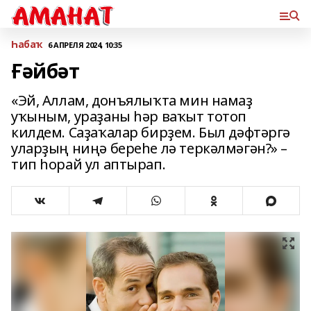
Һабаҡ
6 АПРЕЛЯ 2024, 10:35
Ғәйбәт
«Эй, Аллам, донъялыҡта мин намаҙ
уҡыным, ураҙаны һәр ваҡыт тотоп
килдем. Саҙаҡалар бирҙем. Был дәфтәргә
уларҙың ниңә береһе лә теркәлмәгән?» –
тип һорай ул аптырап.