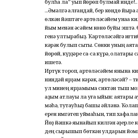
булһа ла” уҡып йөрөп булмай инде!..
...Әмәлгә ҡалғандай, бер көндө йыра
өлкән йәштәге ҡартөләсәйем ҡунаҡҡа ки
йым менән әсәйем көнө буйы эштә. 
генә ултырабыҙ. Ҡартөләсәйгә иғти
кәрәк булып сыҡты. Сөнки уның аяҡтар
йөрөй, күҙҙәре саҡ-саҡ күрә, ҡолаҡтары саҡ
ишетә.
Иртүк тороп, ҡартөләсәйем янына ки
ниндәй ярҙам кәрәк, ҡартөләсәй? – т
ул минең ярҙамыма сиктән тыш мо
аҙым атлауы ла уға ҡыйын: аяҡтары а
мәһә, туҡтауһыҙ башы әйләнә. Ҡолап
ерен имгәтеп ҡуймаһын, тип хафала
Йөҙ йәшкә яҡынайып килгән ҡәҙерле 
дең сырышып бөткән ҡулдарын йом