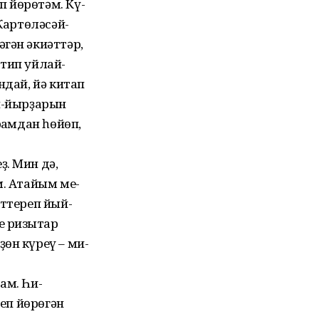
 йөрөтәм. Кү-
 Ҡартөләсәй-
гән әкиәттәр,
, тип уйлай-
ндай, йә китап
ын-йырҙарын
рҡамдан һөйөп,
. Мин дә,
м. Атайым ме-
иттереп йый-
 ризыҡтар
өн күреү – ми-
лам. Һи-
реп йөрөгән