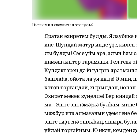
Нисек мин ялҡаулыҡтан ҡотолдом?
Яратҡан әхирәтем булды. Ялҡаубикә 
ине. Шундай матур инде үҙе, килеп
лы булды! Сәсе ҡуйы ҡара, ҡалын һәм 
нимәшләптер тараманы. Гел генә о
Күлдәктәрен дә йыуырға яратманы.
башлаһа, ойота ла ҡуя инде! Ә мин,
көтөп торғандай, хырылдап, йоҡлап
Әхирәт менән күңелле! Бер ниндәй э
маҡ... Эште эшләмәҫкә булһам, мине
мәжбүр итә алмағанын үҙем генә бел
эште тиҙ генә эшләһәң, яҡшыраҡ бул
уйлай торғайным. Юҡ икән, кемдеңд