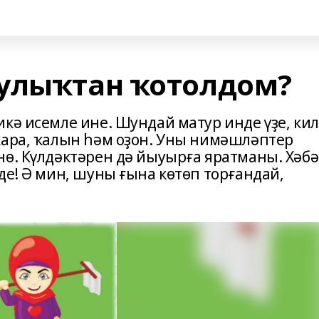
улыҡтан ҡотолдом?
кә исемле ине. Шундай матур инде үҙе, ки
ҡара, ҡалын һәм оҙон. Уны нимәшләптер
нө. Күлдәктәрен дә йыуырға яратманы. Хәб
де! Ә мин, шуны ғына көтөп торғандай,