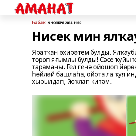
Һабаҡ
9 НОЯБРЯ 2024, 11:50
Нисек мин ялҡа
Яратҡан әхирәтем булды. Ялҡауби
тороп яғымлы булды! Сәсе ҡуйы 
тараманы. Гел генә ойошоп йөрө
һөйләй башлаһа, ойота ла ҡуя ин
хырылдап, йоҡлап китәм.