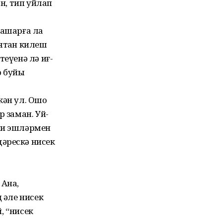
ән, тип уйлап
 ашарға ла
ятҡан килеш
теүенә лә иғ-
ө буйы
кән ул. Ошо
р заман. Уй-
ни эшләрмен
әрескә нисек
 Ана,
ң әле нисек
й, “нисек