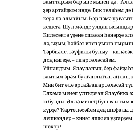
ваҡыттарым бар ине минең дә... Алла
ҙер ҡартайҙым инде. Бик теләһәм дә 
керә лә алмайым. Һәр нәмә үҙ ваҡы
кешегә. Шул мәлде ҡулдан ысҡынды
Киләсәктә үҙеңә оҡшаған һөнәрҙе ал
лә, ҡыҙым, һәйбәт итеп уҡырға тыры
Тәрбиәле, тәүфиҡлы булыу – киләсә
доң нигеҙе, – ти ҡартөләсәйем.
Уйландым. Ялҡауланып, бер файҙаһ
ваҡытым әрәм булғанлығын аңлап, 
Мин бит әле ҡартайған ҡартөләсәй түг
Елкәмә менеп ултырған Ялҡаубикә ә
юҡ булды. Әллә минең буш ваҡытым 
күрҙе? Ҡартөләсәйемдең шифалы д
лешкәндер – кинәт яҡшы яҡҡа үҙгәрҙе
шөкөр!