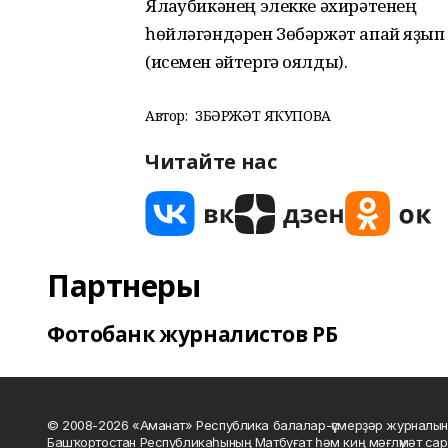
Ялҡаубикәнең элекке әхирәтенең
һөйләгәндәрен Зөбәржәт апай яҙып
(исемен әйтергә оялды).
Автор:
ЗӨБӘРЖӘТ ЯҠУПОВА
Читайте нас
Партнеры
Фотобанк журналистов РБ
© 2008-2026 «Аманат» Республика балалар-үҫмерҙәр журналын
Башҡортостан Республикаһының Матбуғат һәм киң мәғлүмәт сар