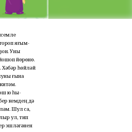
исемле
 тороп яғым-
оҙон. Уны
йошоп йөрөнө.
 Хәбәр һөйләй
 шуны ғына
 китәм.
ш юҡ һы-
 бер кемдең дә
әм. Шул саҡ,
алыр ул, тип
ер эшләгәнен