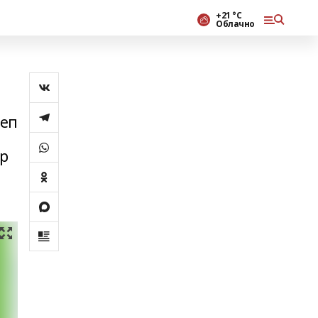
+21 °С
Облачно
леп
әр