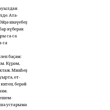
ҡ ауылдан
лде. Ата-
Өйҙә икәүебеҙ
бар күберәк
ы саҡ-саҡ
-саҡ
леп баҫам:
им. Күрәм,
хтаж. Минһеҙ
уырта, ет-
 китеп, берәй
нам.
кешем-
шаҡ устарыма