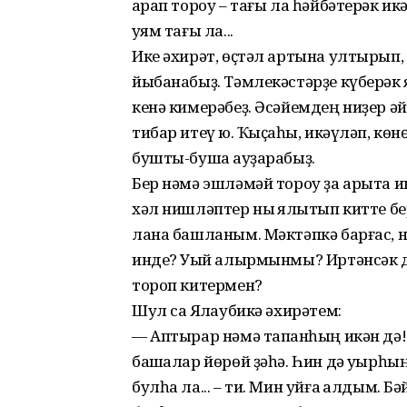
ҡарап тороу – тағы ла һәйбәтерәк ик
ҡуям тағы ла...
Ике әхирәт, өҫтәл артына ултырып,
йыбанабыҙ. Тәмлекәстәрҙе күберәк 
кенә кимерәбеҙ. Әсәйемдең ниҙер әй
тибар итеү юҡ. Ҡыҫҡаһы, икәүләп, көн
бушты-бушҡа ауҙарабыҙ.
Бер нәмә эшләмәй тороу ҙа арыта и
хәл нишләптер ныҡ ялҡытып китте бе
лана башланым. Мәктәпкә барғас, 
инде? Уҡый алырмынмы? Иртәнсәк д
тороп китермен?
Шул саҡ Ялҡаубикә әхирәтем:
— Аптырар нәмә тапҡанһың икән дә!
башҡалар йөрөй ҙәһә. Һин дә уҡырһы
булһа ла... – ти. Мин уйға ҡалдым. Бә