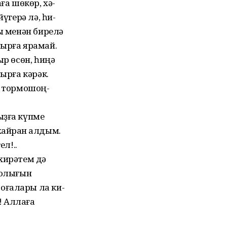
ға шөкөр, хә-
йүгерә лә, һи-
ты менән бирелә
рырға ярамай.
ыр өсөн, һиңә
шырға кәрәк.
к тормошоң-
ыҙға күпме
хайран ҡалдым.
ел!..
хирәтем дә
юҡлығын
оғалары ла ки-
м! Аллаға