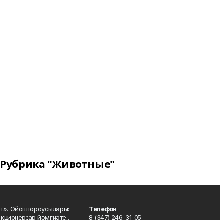
Рубрика "Животные"
ат». Ойоштороусылары:
Телефон
кционерҙар йәмғиәте..
8 (347) 246-31-05