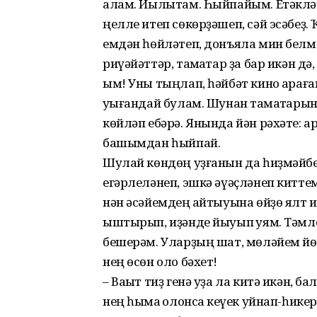
алам. Йылытам. Һыйпайым. Етәкләп
ңелле итеп сөкөрҙәшеп, сәй эсәбеҙ.
емдән һөйләтеп, донъяла мин белмә
риүәйәттәр, таҡмаҡтар ҙа бар икән дә
ым! Уны тыңлап, һәйбәт кино ҡараға
уҡығандай булам. Шунан таҡмаҡтар
көйләп ебәрә. Янында йән рәхәте: а
башымдан һыйпай.
Шулай көндөң уҙғанын да һиҙмәйбеҙ
егәрлеләнеп, эшкә әүәҫләнеп китте
нән әсәйемдең ҡайтыуына өйҙө ялт 
ыштырып, иҙәнде йыуып ҡуям. Тәмле
бешерәм. Уларҙың шат, мөләйем йөҙ
нең өсөн оло бәхет!
– Ваҡыт тиҙ генә уҙа ла китә икән, ба
нең һымаҡ ҡолонсаҡ кеүек уйнап-һике