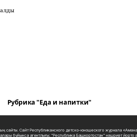
 алды
Рубрика "Еда и напитки"
ың сайты. Сайт Республиканского детско-юношеского журнала «Аман
алары буйынса агентлығы; "Республика Башкортостан" нәшриәт йорто а