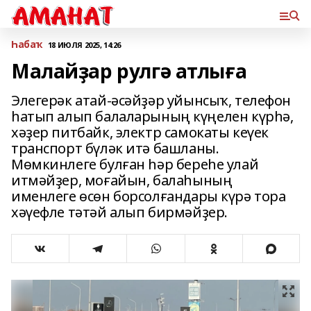
Һабаҡ
18 ИЮЛЯ 2025, 14:26
Малайҙар рулгә атлыға
Элегерәк атай-әсәйҙәр уйынсыҡ, телефон
һатып алып балаларының күңелен күрһә,
хәҙер питбайк, электр самокаты кеүек
транспорт бүләк итә башланы.
Мөмкинлеге булған һәр береһе улай
итмәйҙер, моғайын, балаһының
именлеге өсөн борсолғандары күрә тора
хәүефле тәтәй алып бирмәйҙер.