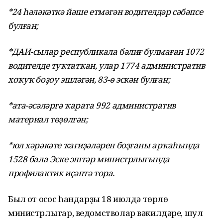
*24 һәләкәткә йәше етмәгән водителдәр сәбәпсе
булған;
*ДАИ-сылар республикала бәлиғ булмаған 1072
водителде туҡтатҡан, улар 1774 административ
хоҡуҡ боҙоу эшләгән, 83-ө эскән булған;
*ата-әсәләргә ҡарата 992 административ
материал төҙөлгән;
*юл хәрәкәте ҡағиҙәләрен боҙғаны арҡаһында
1528 бала Эске эштәр министрлығында
профилактик иҫәптә тора.
Был ҡот осҡос һандарҙы 18 июлдә төрлө
министрлыҡтар, ведомстволар вәкилдәре, шул