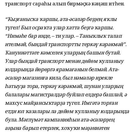
транспорт сараһы алып бирмәҫкә кәңәш итһен.
“Ҡыҙғанысҡа ҡаршы, ата-әсәләр беҙҙең яҡлы
түгел! Был осраҡта улар хатта беҙгә ҡаршы.
“Нимәһе бар инде, – ти улар. – Таныҡлыҡ талап
ителмәй, бындай транспортты теркәү кәрәкмәй”.
Ҡануниәттәге кәмселек уларҙың башын бутай.
Улар бындай транспорт менән дөйөм ҡулланыу
юлдарында йөрөргә ярамағанын белмәй. Ата-
әсәләр магазинға килә, был нәмәләр ирекле
һатыуҙа тора, теркәү кәрәкмәй, шунан уларҙың
балалары магистралдәр буйлап елдерә башлай, ә
махсус майҙансыҡтарҙа түгел. Имгәтә торған
етди юл ҡазалары ла дөйөм ҡулланыу юлдарында
була. Мәғлүмәт кампанияһын ата-әсәләрҙең
аңына барып етерлек, хоҡуҡи мәҙәниәтен