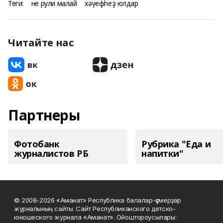
Теги:
не рули малай
хәүефһеҙ юлдар
Читайте нас
Партнеры
Фотобанк
Рубрика "Еда и
журналистов РБ
напитки"
© 2008-2026 «Аманат» Республика балалар-үҫмерҙәр
журналының сайты. Сайт Республиканского детско-
юношеского журнала «Аманат». Ойоштороусылары: