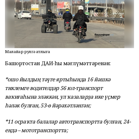
Малайҙар рулгә атлыға
Башҡортостан ДАИ-һы мәғлүмәттәренән:
*ошо йылдың тәүге яртыһында 16 йәшкә
тиклемге водителдәр 56 юл-транспорт
ваҡиғаһына эләккән, ул ҡазаларҙа ике үҫмер
һәләк булған, 53-ө йәрәхәтләнгән;
*11 осраҡта балалар автотранспортта булған, 24-
ендә – мототранспортта;