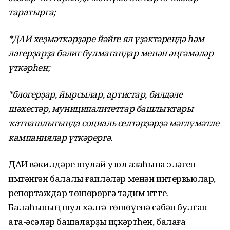
таратырға;
*ДАИ хеҙмәткәрҙәре йәйге ял үҙәктәрендә һәм
лагерҙарҙа бәлиғ булмағандар менән әңгәмәләр
үткәрһен;
*блогерҙар, йырсылар, артистар, билдәле
шәхестәр, муниципалитеттар башлыҡтары
ҡатнашлығында социаль селтәрҙәрҙә мәғлүмәтле
кампаниялар үткәрергә.
ДАИ вәкилдәре шулай уҡ юл ҡазаһына эләгеп
имгәнгән балалы ғаиләләр менән интервьюлар,
репортаждар төшөрөргә тәҡдим итте.
Балаһының шул хәлгә төшөүенә сәбәп булған
ата-әсәләр башҡаларҙы иҫкәртһен, балаға