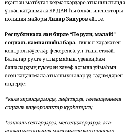
иҫәптән матбуғат хеҙмәткәрҙәре ҡатнашлығында
үткән кәңәшмәлә БР ДАИ-һы өлкән инспекторы
полиция майоры
Линар Зинуров
әйтте.
Республикала яҙҙан бирле “Не рули, малай!”
социаль кампанияһы бара
. Тик юл хәрәкәтен
контролләүселәр фекеренсә, ул ғына етмәй.
Балалар рулгә ултырмаһын, үҙенең һәм
башҡаларҙың ғүмерен хәүеф аҫтына ҡуймаһын
өсөн кәңәшмәлә ҡатнашыусылар үҙ тәҡдимдәрен
индерҙе:
*ҡала экрандарында, лифттарҙа, телевидениела
социаль видеороликтар күрһәтергә;
*социаль селтәрҙәрҙә, мессенджерҙарҙа, ата-
әсәләр чаттарында мәғлүмәтле карточкалар