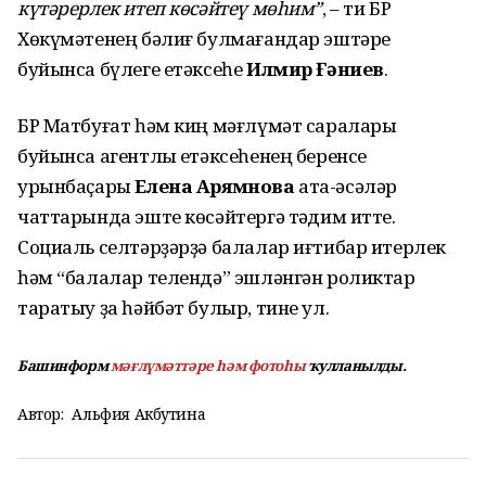
күтәрерлек итеп көсәйтеү мөһим”
, – ти БР
Хөкүмәтенең бәлиғ булмағандар эштәре
буйынса бүлеге етәксеһе
Илмир Ғәниев
.
БР Матбуғат һәм киң мәғлүмәт саралары
буйынса агентлыҡ етәксеһенең беренсе
урынбаҫары
Елена Арямнова
ата-әсәләр
чаттарында эште көсәйтергә тәҡдим итте.
Социаль селтәрҙәрҙә балалар иғтибар итерлек
һәм “балалар телендә” эшләнгән роликтар
таратыу ҙа һәйбәт булыр, тине ул.
Башинформ
мәғлүмәттәре һәм фотоһы
ҡулланылды.
Автор:
Альфия Акбутина