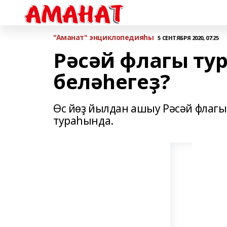
"Аманат" энциклопедияһы
5 СЕНТЯБРЯ 2020, 07:25
Рәсәй флагы ту
беләһегеҙ?
Өс йөҙ йылдан ашыу Рәсәй флагы
тураһында.