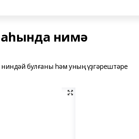
раһында нимә
 ниндәй булғаны һәм уның үҙгәрештәре