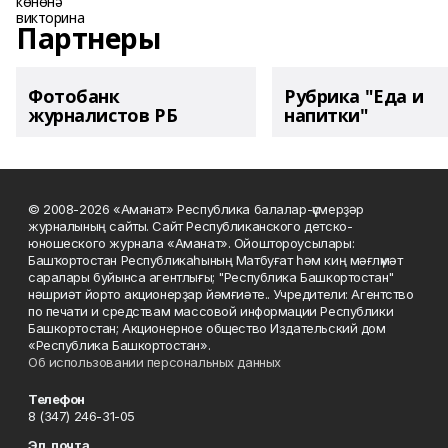
Партнеры
Фотобанк
Рубрика "Еда и
журналистов РБ
напитки"
© 2008-2026 «Аманат» Республика балалар-үҫмерҙәр
журналының сайты. Сайт Республиканского детско-
юношеского журнала «Аманат». Ойоштороусылары:
Башҡортостан Республикаһының Матбуғат һәм киң мәғлүмәт
саралары буйынса агентлығы; "Республика Башкортостан"
нәшриәт йорто акционерҙар йәмғиәте.. Учредители: Агентство
по печати и средствам массовой информации Республики
Башкортостан; Акционерное общество Издательский дом
«Республика Башкортостан».
Об использовании персональных данных
Телефон
8 (347) 246-31-05
Эл. почта