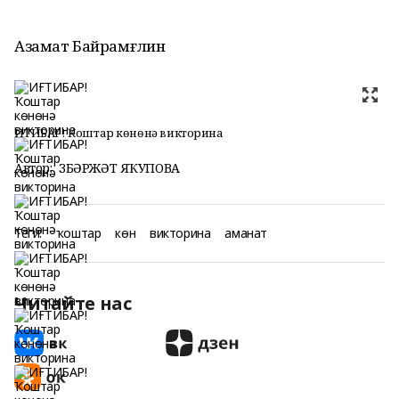
Азамат Байрамғәлин
ИҒТИБАР! Ҡоштар көнөнә викторина
Автор:
ЗӨБӘРЖӘТ ЯҠУПОВА
Теги:
ҡоштар
көн
викторина
аманат
Читайте нас