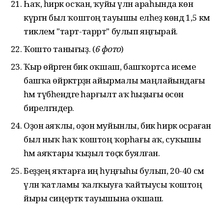
Һаҡ, һирәк осҡан, ҡуйы үлән араһында көн
күргән был ҡоштоң тауышы елһеҙ көндә 1,5 км
тиклем "тарт-таррт" булып яңғырай.
Ҡошто танығыҙ. (
6 фото
)
Ҡыр өйрәгенә бик оҡшаш, башҡортса исеме
башҡа өйрәктәрҙән айырмалы маңлайындағы
һәм түбәһендәге һарғылт аҡ һыҙығы өсөн
бирелгәндер.
Оҙон аяҡлы, оҙон муйынлы, бик һирәк осраған
был ныҡ һаҡ ҡоштоң ҡорһағы аҡ, суҡышы
һәм аяҡтары ҡыҙыл төҫкә буялған.
Беҙҙең яҡтарға иң һуңғыһы булып, 20-40 см
үлән ҡатламы ҡалҡыуға ҡайтыусы ҡоштоң
йыры сиңерткә тауышына оҡшаш.