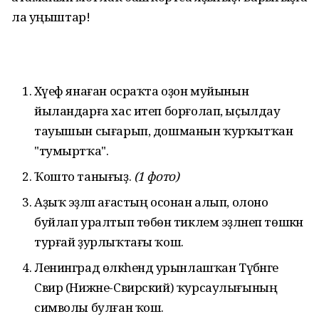
ла уңыштар!
Хәүеф янаған осраҡта оҙон муйынын
йыландарға хас итеп борғолап, ыҫылдау
тауышын сығарып, дошманын ҡурҡытҡан
"тумыртҡа".
Ҡошто танығыҙ.
(1 фото)
Аҙыҡ эҙләп ағастың осонан алып, олоно
буйлап уралтып төбөнә тиклем эҙләнеп төшкән
турғай ҙурлыҡтағы ҡош.
Ленинград өлкәһендә урынлашҡан Түбәнге
Свир (Нижне-Свирский) ҡурсаулығының
символы булған ҡош.