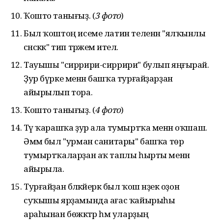
Ҡошто танығыҙ. (
3 фото
)
Был ҡоштоң исеме латин теленән "ялҡынлы
сәнскәк" тип тәржемә ителә.
Тауышы "сиррири-сиррири" булып яңғырай.
Ҙур бүрке менән башҡа турғайҙарҙан
айырылып тора.
Ҡошто танығыҙ. (
4 фото
)
Тәү ҡарашҡа ҙур ала тумыртҡа менән оҡшаш.
Әммә был "урман санитары" башҡа төр
тумыртҡаларҙан аҡ таплы һырты менән
айырыла.
Турғайҙан бәләкәйерәк был ҡош нәҙек оҙон
суҡышы ярҙамында ағас ҡайырыһы
араһынан бөжәктәр һәм уларҙың