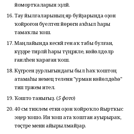
йомортҡаларын эҙләй.
Тау йылғаларының яр буйҙарында оҙон
ҡойроғон бәүелтеп йөрөгән аҡһыл һары
тамаҡлы ҡош.
Маңлайында кескәй генә аҡ табы булған,
күҙҙәре тирәләй һары түңәрәкле, көйөлдөләр
ғаиләһенә ҡараған ҡош.
Күгәрсен ҙурлығындағы был һаҡ ҡоштоң
атамаһы немец теленән "урман көйөлдөһө"
тип тәржемә ителә.
Ҡошто танығыҙ. (
5 фото
)
40 см тиклем еткән оҙон ҡойроҡло йыртҡыс
эңер ҡошо. Инә ҡош ата ҡоштан ауырыраҡ, ә
төҫтәре менән айырылмайҙар.