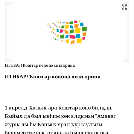
ИҒТИБАР! Ҡоштар көнөнә викторина
И
ҒТИБАР!
Ҡоштар көнөнә викторина
1 апрелдә Халыҡ-ара ҡоштар көнө билдәләнә.
Быйыл да был мөһим көн алдынан "Аманат"
журналы һәм Көньяҡ Урал ҡурсаулығы
белемегеҙҙе викторинала һынап ҡарарға