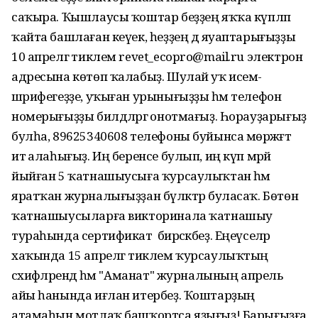
саҡыра. Ҡышлаусы ҡоштар беҙҙең яҡҡа күпләп
ҡайта башлаған кеүек, һеҙҙең дә яуаптарығыҙҙы
10 апрелгә тиклем revet_ecopro@mail.ru электрон
адресына көтөп ҡалабыҙ. Шулай уҡ исем-
шәрифегеҙҙе, уҡыған урынығыҙҙы һәм телефон
номерығыҙҙы билдәләргә онотмағыҙ. Һорауҙарығыҙ
булһа, 89625340608 телефоны буйынса мөрәжәғәт
итә алаһығыҙ. Иң беренсе булып, иң күп мәрәй
йыйған 5 ҡатнашыусыға ҡурсаулыҡтан һәм
яратҡан журналығыҙҙан бүләктәр буласаҡ. Бөтөн
ҡатнашыусыларға викторинала ҡатнашыу
тураһында сертификат бирәсәкбеҙ. Еңеүселәр
хаҡында 15 апрелгә тиклем ҡурсаулыҡтың
сәхифәләрендә һәм "Аманат" журналының апрель
айы һанында иғлан итербеҙ. Ҡоштарҙың
атамаһын мотлаҡ башҡортса яҙығыҙ! Барығыҙға