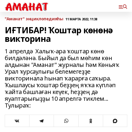
"Аманат" энциклопедияһы
11 МАРТА 2022, 11:38
ИҒТИБАР! Ҡоштар көнөнә
викторина
1 апрелдә Халыҡ-ара ҡоштар көнө
билдәләнә. Быйыл да был мөһим көн
алдынан "Аманат" журналы һәм Көньяҡ
Урал ҡурсаулығы белемегеҙҙе
викторинала һынап ҡарарға саҡыра.
Ҡышлаусы ҡоштар беҙҙең яҡҡа күпләп
ҡайта башлаған кеүек, һеҙҙең дә
яуаптарығыҙҙы 10 апрелгә тиклем...
Тулыраҡ: