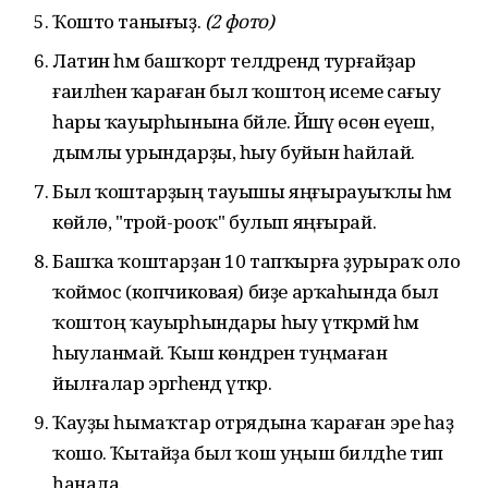
Ҡошто танығыҙ.
(2 фото)
Латин һәм башҡорт телдәрендә турғайҙар
ғаиләһенә ҡараған был ҡоштоң исеме сағыу
һары ҡауырһынына бәйле. Йәшәү өсөн еүеш,
дымлы урындарҙы, һыу буйын һайлай.
Был ҡоштарҙың тауышы яңғырауыҡлы һәм
көйлө, "трой-рооҡ" булып яңғырай.
Башҡа ҡоштарҙан 10 тапҡырға ҙурыраҡ оло
ҡоймос (копчиковая) биҙе арҡаһында был
ҡоштоң ҡауырһындары һыу үткәрмәй һәм
һыуланмай. Ҡыш көндәрен туңмаған
йылғалар эргәһендә үткәрә.
Ҡауҙы һымаҡтар отрядына ҡараған эре һаҙ
ҡошо. Ҡытайҙа был ҡош уңыш билдәһе тип
һанала.