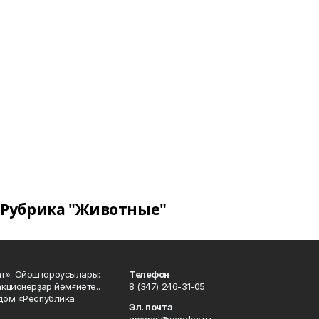
Рубрика "Животные"
ат». Ойоштороусылары:
Телефон
кционерҙар йәмғиәте..
8 (347) 246-31-05
 дом «Республика
Эл. почта