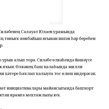
Силәбенең Салауат Юлаев урамында
ң төньяҡ-көнбайыш яғынан ингән һәр береһен
р.
р урын алып тора. Силәбе өлкәһендә йәшәүсе
әк яҡын. Өлкәнең баш ҡалаһында милли
и хәтерҙе һаҡлап ҡалыуға тос өлөш индерәсәк.
мғиәт инициативалары майҙансығында башҡорт
ҡтан ярҙамға мохтажлығы юҡ.