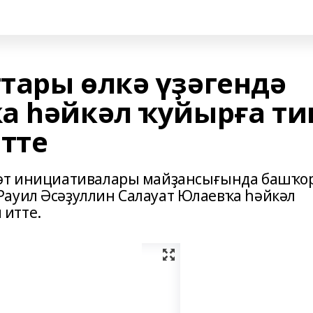
тары өлкә үҙәгендә
а һәйкәл ҡуйырға ти
тте
иәт инициативалары майҙансығында башҡо
ауил Әсәҙуллин Салауат Юлаевҡа һәйкәл
итте.