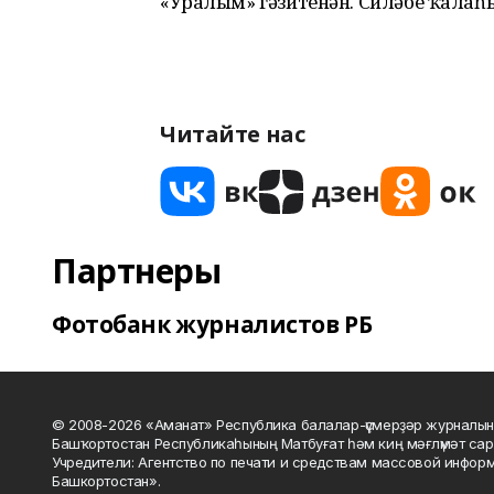
«Уралым» гәзитенән. Силәбе ҡалаһ
Читайте нас
Партнеры
Фотобанк журналистов РБ
© 2008-2026 «Аманат» Республика балалар-үҫмерҙәр журналын
Башҡортостан Республикаһының Матбуғат һәм киң мәғлүмәт сар
Учредители: Агентство по печати и средствам массовой инфор
Башкортостан».