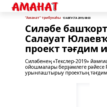
“Аманат” трибунаһы
13 АВГУСТА 2019, 08:03
Силәбе башҡорт
Салауат Юлаевҡ
проект тәғдим и
Силәбенең «Текслер-2019» йәмғ
ойошмалары берҙәмлеге рәйесе Р
урынлаштырыу проектың тәғдим 