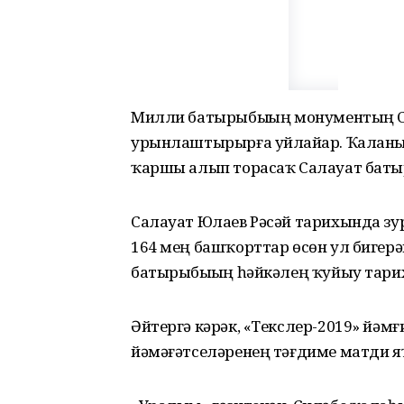
Милли батырыбыҙҙың монументың 
урынлаштырырға уйлайҙар. Ҡаланы
ҡаршы алып торасаҡ Салауат баты
Салауат Юлаев Рәсәй тарихында зу
164 мең башҡорттар өсөн ул бигер
батырыбыҙҙың һәйкәлең ҡуйыу тарих
Әйтергә кәрәк, «Текслер-2019» йә
йәмәғәтселәренең тәғдиме матди я