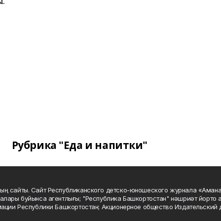
ы.
Рубрика "Еда и напитки"
ың сайты. Сайт Республиканского детско-юношеского журнала «Аман
алары буйынса агентлығы; "Республика Башкортостан" нәшриәт йорто а
мации Республики Башкортостан; Акционерное общество Издательский