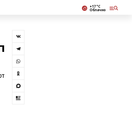
+17 °С
Облачно
п
рт