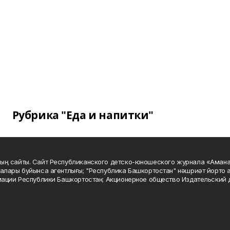
Рубрика "Еда и напитки"
ың сайты. Сайт Республиканского детско-юношеского журнала «Аман
алары буйынса агентлығы; "Республика Башкортостан" нәшриәт йорто а
мации Республики Башкортостан; Акционерное общество Издательский