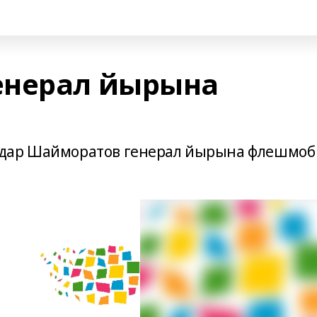
енерал йырына
лдар Шайморатов генерал йырына флешмоб