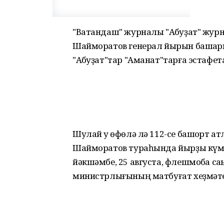
"Ватандаш" журналы "Аҡбуҙат" жур
Шайморатов генерал йырын башҡа
"Аҡбуҙат"тар "Аманат"тарға эстафе
Шулай уҡ өфөлә лә 112-се башҡорт
Шайморатов тураһында йырҙы күмәк
йәкшәмбе, 25 августа, флешмобҡа са
министрлығының матбуғат хеҙмәте