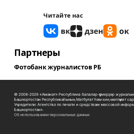
Читайте нас
Партнеры
Фотобанк журналистов РБ
© 2008-2026 «Аманат» Республика балалар-үҫмерҙәр журналын
Башҡортостан Республикаһының Матбуғат һәм киң мәғлүмәт сар
Учредители: Агентство по печати и средствам массовой инфор
Башкортостан».
Об использовании персональных данных