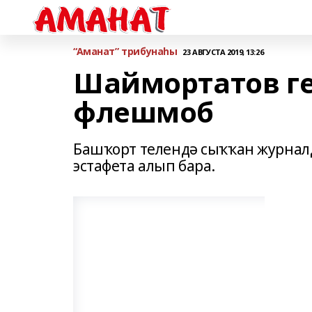
“Аманат” трибунаһы
23 АВГУСТА 2019, 13:26
Шаймортатов г
флешмоб
Башҡорт телендә сыҡҡан журна
эстафета алып бара.