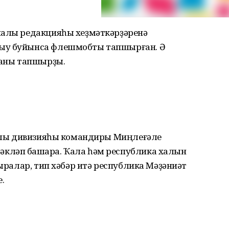
налы редакцияһы хеҙмәткәрҙәренә
рыу буйынса флешмобты тапшырған. Ә
таны тапшырҙы.
 атлы дивизияһы командиры Миңлеғәле
ләп башҡара. Ҡала һәм республика халҡын
ҡыралар, тип хәбәр итә республика Мәҙәниәт
.