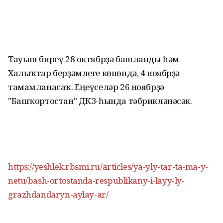
Тауыш биреү 28 октябрҙә башланды һәм
Халыҡтар берҙәмлеге көнөндә, 4 ноябрҙә
тамамланасаҡ. Еңеүселәр 26 ноябрҙә
"Башҡортостан" ДКЗ-һында тәбрикләнәсәк.
https://yeshlek.rbsmi.ru/articles/ya-yly-tar-ta-ma-y-
netu/bash-ortostanda-respublikany-i-layy-ly-
grazhdandaryn-aylay-ar/