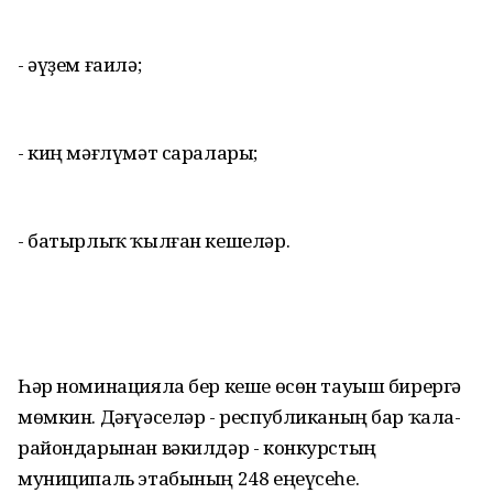
- әүҙем ғаилә;
- киң мәғлүмәт саралары;
- батырлыҡ ҡылған кешеләр.
Һәр номинацияла бер кеше өсөн тауыш бирергә
мөмкин. Дәғүәселәр - республиканың бар ҡала-
райондарынан вәкилдәр - конкурстың
муниципаль этабының 248 еңеүсеһе.