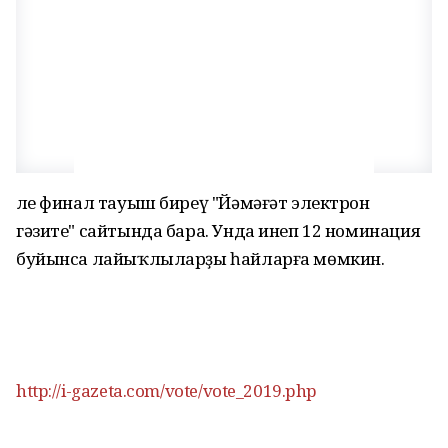
Әле финал тауыш биреү "Йәмәғәт электрон
гәзите" сайтында бара. Унда инеп 12 номинация
буйынса лайыҡлыларҙы һайларға мөмкин.
http://i-gazeta.com/vote/vote_2019.php