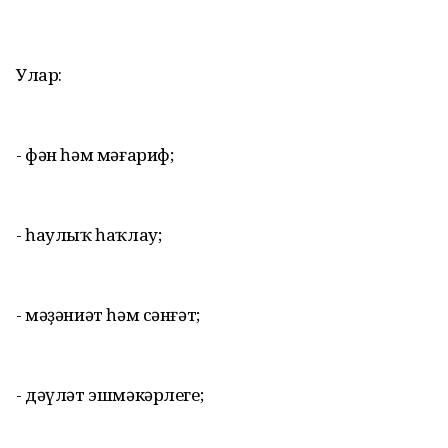
Улар:
- фән һәм мәғариф;
- һаулыҡ һаҡлау;
- мәҙәниәт һәм сәнғәт;
- дәүләт эшмәкәрлеге;