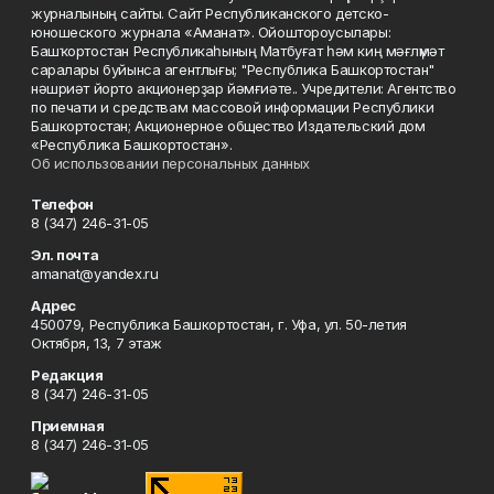
журналының сайты. Сайт Республиканского детско-
юношеского журнала «Аманат». Ойоштороусылары:
Башҡортостан Республикаһының Матбуғат һәм киң мәғлүмәт
саралары буйынса агентлығы; "Республика Башкортостан"
нәшриәт йорто акционерҙар йәмғиәте.. Учредители: Агентство
по печати и средствам массовой информации Республики
Башкортостан; Акционерное общество Издательский дом
«Республика Башкортостан».
Об использовании персональных данных
Телефон
8 (347) 246-31-05
Эл. почта
amanat@yandex.ru
Адрес
450079, Республика Башкортостан, г. Уфа, ул. 50-летия
Октября, 13, 7 этаж
Редакция
8 (347) 246-31-05
Приемная
8 (347) 246-31-05