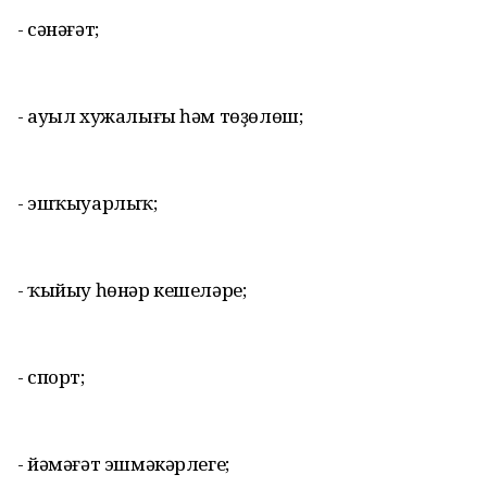
- сәнәғәт;
- ауыл хужалығы һәм төҙөлөш;
- эшҡыуарлыҡ;
- ҡыйыу һөнәр кешеләре;
- спорт;
- йәмәғәт эшмәкәрлеге;