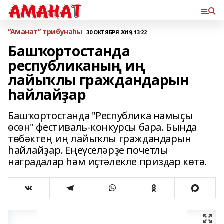
“Аманат” трибунаһы
30 ОКТЯБРЯ 2019, 13:22
Башҡортостанда
республиканың иң
лайыҡлы граждандарын
һайлайҙар
Башҡортостанда "Республика намыҫы
өсөн" фестиваль-конкурсы бара. Бында
төбәктең иң лайыҡлы граждандарын
һайлайҙар. Еңеүселәрҙе почетлы
наградалар һәм иҫтәлекле приздар көтә.