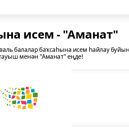
на исем - "Аманат"
валь балалар баҡсаһына исем һайлау буйы
 тауыш менән "Аманат" еңде!