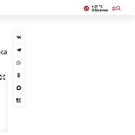
+21 °С
Облачно
нса