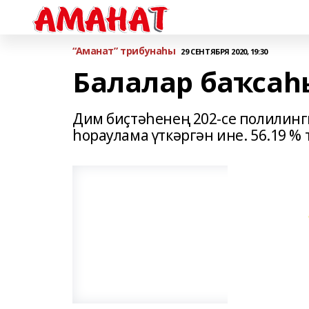
“Аманат” трибунаһы
29 СЕНТЯБРЯ 2020, 19:30
Балалар баҡсаһы
Дим биҫтәһенең 202-се полилинг
һораулама үткәргән ине. 56.19 %