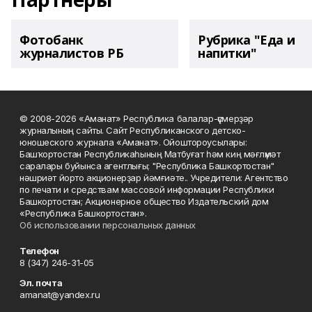
Фотобанк
Рубрика "Еда и
журналистов РБ
напитки"
© 2008-2026 «Аманат» Республика балалар-үҫмерҙәр
журналының сайты. Сайт Республиканского детско-
юношеского журнала «Аманат». Ойоштороусылары:
Башҡортостан Республикаһының Матбуғат һәм киң мәғлүмәт
саралары буйынса агентлығы; "Республика Башкортостан"
нәшриәт йорто акционерҙар йәмғиәте.. Учредители: Агентство
по печати и средствам массовой информации Республики
Башкортостан; Акционерное общество Издательский дом
«Республика Башкортостан».
Об использовании персональных данных
Телефон
8 (347) 246-31-05
Эл. почта
amanat@yandex.ru