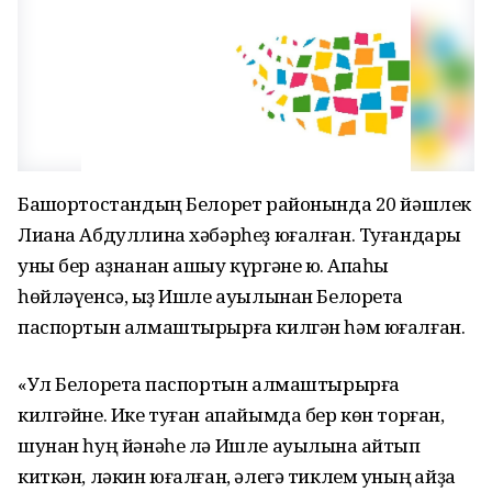
Башҡортостандың Белорет районында 20 йәшлек
Лиана Абдуллина хәбәрһеҙ юғалған. Туғандары
уны бер аҙнанан ашыу күргәне юҡ. Апаһы
һөйләүенсә, ҡыҙ Ишле ауылынан Белоретҡа
паспортын алмаштырырға килгән һәм юғалған.
«Ул Белоретҡа паспортын алмаштырырға
килгәйне. Ике туған апайымда бер көн торған,
шунан һуң йәнәһе лә Ишле ауылына ҡайтып
киткән, ләкин юғалған, әлегә тиклем уның ҡайҙа