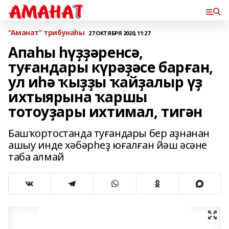
“Аманат” трибунаһы
27 ОКТЯБРЯ 2020, 11:27
Апаһы һүҙҙәренсә,
туғандары күрәҙәсе барған,
ул иһә ҡыҙҙы ҡайҙалыр үҙ
ихтыярына ҡаршы
тотоуҙары ихтимал, тигән
Башҡортостанда туғандары бер аҙнанан
ашыу инде хәбәрһеҙ юғалған йәш әсәне
таба алмай