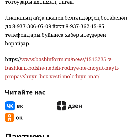
тотоуҙары ихтимал, тигән.
Лиананың ҡайҙа икәнен белгәндәрҙең бөтәһенән
дә 8-937-306-05-09 йәки 8-937-362-15-85
телефондары буйынса хәбәр итеүҙәрен
һорайҙар.
https://
www.bashinform.ru/news/1513235-v-
bashkirii-bolshe-nedeli-rodnye-ne-mogut-nayti-
propavshuyu-bez-vesti-moloduyu-mat/
Читайте нас
Партнеры