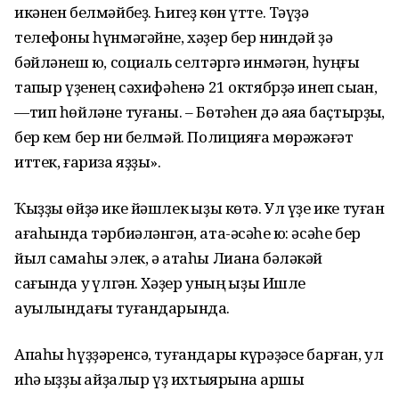
икәнен белмәйбеҙ. Һигеҙ көн үтте. Тәүҙә
телефоны һүнмәгәйне, хәҙер бер ниндәй ҙә
бәйләнеш юҡ, социаль селтәргә инмәгән, һуңғы
тапҡыр үҙенең сәхифәһенә 21 октябрҙә инеп сыҡҡан,
—тип һөйләне туғаны. – Бөтәһен дә аяҡҡа баҫтырҙыҡ,
бер кем бер ни белмәй. Полицияға мөрәжәғәт
иттек, ғариза яҙҙыҡ».
Ҡыҙҙы өйҙә ике йәшлек ҡыҙы көтә. Ул үҙе ике туған
ағаһында тәрбиәләнгән, ата-әсәһе юҡ: әсәһе бер
йыл самаһы элек, ә атаһы Лиана бәләкәй
сағында уҡ үлгән. Хәҙер уның ҡыҙы Ишле
ауылындағы туғандарында.
Апаһы һүҙҙәренсә, туғандары күрәҙәсе барған, ул
иһә ҡыҙҙы ҡайҙалыр үҙ ихтыярына ҡаршы