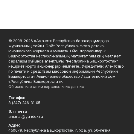
© 2008-2026 «Аманат» Республика балалар-үҫмерҙәр
журналының сайты. Сайт Республиканского детско-
юношеского журнала «Аманат». Ойоштороусылары:
Башҡортостан Республикаһының Матбуғат һәм киң мәғлүмәт
саралары буйынса агентлығы; "Республика Башкортостан"
нәшриәт йорто акционерҙар йәмғиәте.. Учредители: Агентство
по печати и средствам массовой информации Республики
Башкортостан; Акционерное общество Издательский дом
«Республика Башкортостан».
Об использовании персональных данных
Телефон
8 (347) 246-31-05
Эл. почта
amanat@yandex.ru
Адрес
450079, Республика Башкортостан, г. Уфа, ул. 50-летия