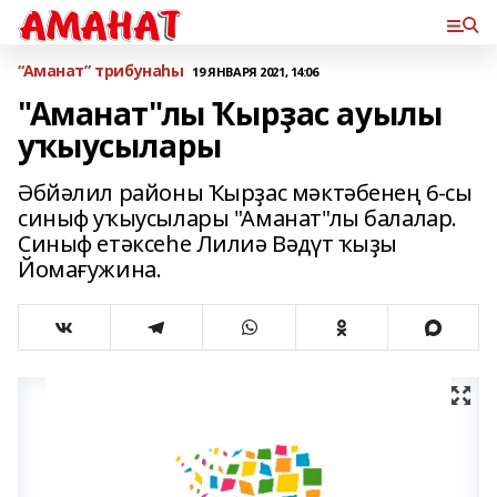
“Аманат” трибунаһы
19 ЯНВАРЯ 2021, 14:06
"Аманат"лы Ҡырҙас ауылы
уҡыусылары
Әбйәлил районы Ҡырҙас мәктәбенең 6-сы
синыф уҡыусылары "Аманат"лы балалар.
Синыф етәксеһе Лилиә Вәдүт ҡыҙы
Йомағужина.