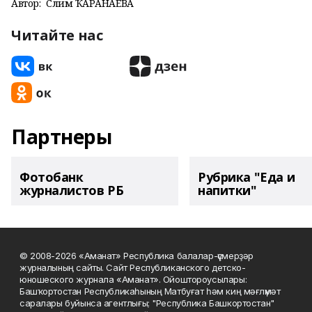
Автор:
Сәлимә ҠАРАНАЕВА
Читайте нас
Партнеры
Фотобанк
Рубрика "Еда и
журналистов РБ
напитки"
© 2008-2026 «Аманат» Республика балалар-үҫмерҙәр
журналының сайты. Сайт Республиканского детско-
юношеского журнала «Аманат». Ойоштороусылары:
Башҡортостан Республикаһының Матбуғат һәм киң мәғлүмәт
саралары буйынса агентлығы; "Республика Башкортостан"