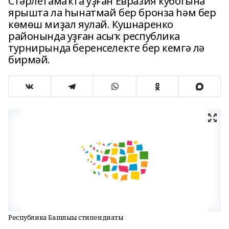
Стәрлетамаҡта уҙған Евразия кубогына
ярышта ла һынатмай бер бронза һәм бер
көмөш миҙал яулай. Кушнаренко
районында уҙған асыҡ республика
турнирында беренселекте бер кемгә лә
бирмәй.
Республика Башлығы стипендиаты