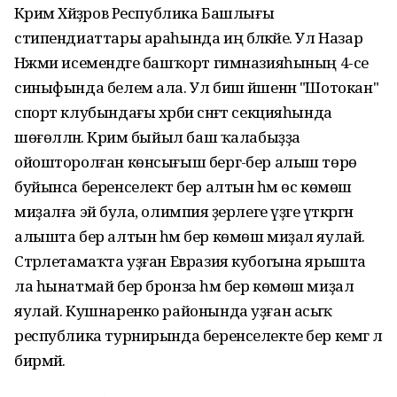
Кәрим Хәйҙәров Республика Башлығы
стипендиаттары араһында иң бәләкәйе. Ул Назар
Нәжми исемендәге башҡорт гимназияһының 4-се
синыфында белем ала. Ул биш йәшенән "Шотокан"
спорт клубындағы хәрби сәнғәт секцияһында
шөғөлләнә. Кәрим быйыл баш ҡалабыҙҙа
ойошторолған көнсығыш бергә-бер алыш төрө
буйынса беренселектә бер алтын һәм өс көмөш
миҙалға эйә була, олимпия әҙерлеге үҙәге үткәргән
алышта бер алтын һәм бер көмөш миҙал яулай.
Стәрлетамаҡта уҙған Евразия кубогына ярышта
ла һынатмай бер бронза һәм бер көмөш миҙал
яулай. Кушнаренко районында уҙған асыҡ
республика турнирында беренселекте бер кемгә лә
бирмәй.