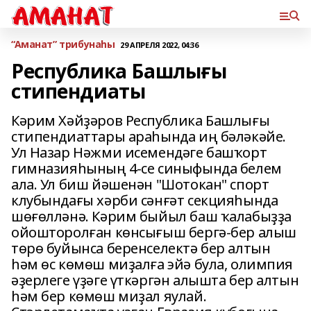
“Аманат” трибунаһы
29 АПРЕЛЯ 2022, 04:36
Республика Башлығы
стипендиаты
Кәрим Хәйҙәров Республика Башлығы
стипендиаттары араһында иң бәләкәйе.
Ул Назар Нәжми исемендәге башҡорт
гимназияһының 4-се синыфында белем
ала. Ул биш йәшенән "Шотокан" спорт
клубындағы хәрби сәнғәт секцияһында
шөғөлләнә. Кәрим быйыл баш ҡалабыҙҙа
ойошторолған көнсығыш бергә-бер алыш
төрө буйынса беренселектә бер алтын
һәм өс көмөш миҙалға эйә була, олимпия
әҙерлеге үҙәге үткәргән алышта бер алтын
һәм бер көмөш миҙал яулай.