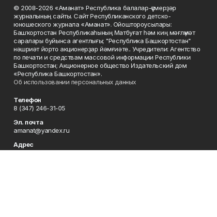
© 2008-2026 «Аманат» Республика балалар-үҫмерҙәр
журналының сайты. Сайт Республиканского детско-
юношеского журнала «Аманат». Ойоштороусылары:
Башҡортостан Республикаһының Матбуғат һәм киң мәғлүмәт
саралары буйынса агентлығы; "Республика Башкортостан"
нәшриәт йорто акционерҙар йәмғиәте.. Учредители: Агентство
по печати и средствам массовой информации Республики
Башкортостан; Акционерное общество Издательский дом
«Республика Башкортостан».
Об использовании персональных данных
Телефон
8 (347) 246-31-05
Эл. почта
amanat@yandex.ru
Адрес
450079, Республика Башкортостан, г. Уфа, ул. 50-летия
Октября, 13, 7 этаж
Редакция
8 (347) 246-31-05
Приемная
8 (347) 246-31-05