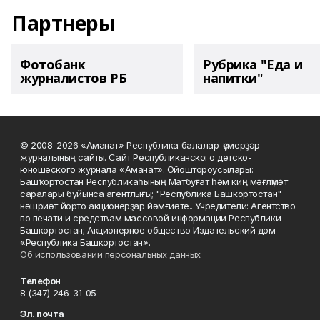
Партнеры
Фотобанк
Рубрика "Еда и
журналистов РБ
напитки"
© 2008-2026 «Аманат» Республика балалар-үҫмерҙәр
журналының сайты. Сайт Республиканского детско-
юношеского журнала «Аманат». Ойоштороусылары:
Башҡортостан Республикаһының Матбуғат һәм киң мәғлүмәт
саралары буйынса агентлығы; "Республика Башкортостан"
нәшриәт йорто акционерҙар йәмғиәте.. Учредители: Агентство
по печати и средствам массовой информации Республики
Башкортостан; Акционерное общество Издательский дом
«Республика Башкортостан».
Об использовании персональных данных
Телефон
8 (347) 246-31-05
Эл. почта