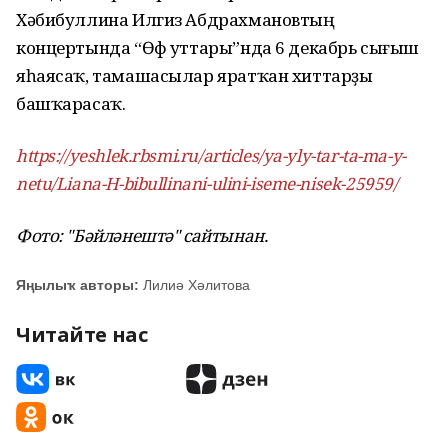
Хәбибуллина Илгиз Абдрахмановтың
концертында “Өфө уттары”нда 6 декабрь сығыш
яһаясаҡ, тамашасылар яратҡан хиттарҙы
башҡарасаҡ.
https://yeshlek.rbsmi.ru/articles/ya-yly-tar-ta-ma-y-
netu/Liana-H-bibullinani-ulini-iseme-nisek-25959/
Фото: "Бәйләнештә" сайтынан.
Яңылыҡ авторы:
Лилиә Хәлитова
Читайте нас