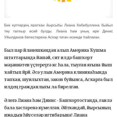
Бик күптәрҙең яратҡан йырсыһы Лиана Хәбибуллина быйыл
тәү тапҡыр әсәй булды. Лиана һәм уның ире Динис
Уйылданов бәпестәренә Асҡар тигән исемде һайлаған.
Был пар өйләнешкәндән алып Америка Ҡушма
штаттарында йәшәй, сит илдә башҡорт
мәҙәниәтен үҫтереүгә көс һала, тыуған яғына йыш
ҡайтып йөрөй. Әсә улын Америка клиникаһында
тапҡан, шунлыҡтан, закон буйынса, Асҡарға был
илдең гражданлығы ла бирелгән.
Әлегә Лиана һәм Динис - Башҡортостанда, ғаилә
бала хәстәренә күмелгән. Әйткәндәй, йырсының
ижадын һөйөүселәр иғтибарына! Лиана