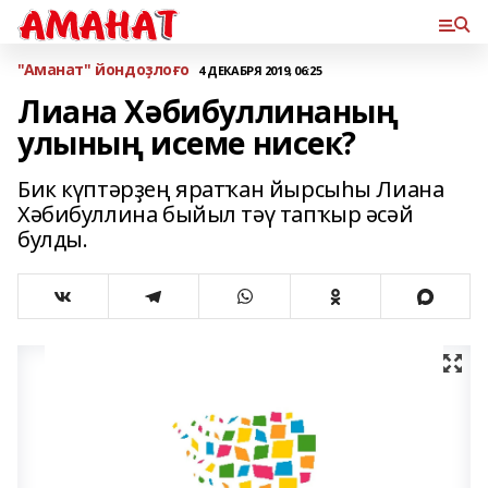
"Аманат" йондоҙлоғо
4 ДЕКАБРЯ 2019, 06:25
Лиана Хәбибуллинаның
улының исеме нисек?
Бик күптәрҙең яратҡан йырсыһы Лиана
Хәбибуллина быйыл тәү тапҡыр әсәй
булды.