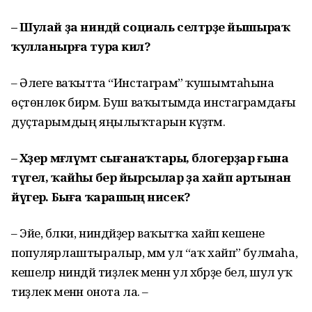
– Шулай ҙа ниндәй социаль селтәрҙе йышыраҡ
ҡулланырға тура килә?
– Әлеге ваҡытта “Инстаграм” ҡушымтаһына
өҫтөнлөк бирәм. Буш ваҡытымда инстаграмдағы
дуҫтарымдың яңылыҡтарын күҙәтәм.
– Хәҙер мәғлүмәт сығанаҡтары, блогерҙар ғына
түгел, ҡайһы бер йырсылар ҙа хайп артынан
йүгерә. Быға ҡарашың нисек?
– Эйе, бәлки, ниндәйҙер ваҡытҡа хайп кешене
популярлаштыралыр, әммә ул “аҡ хайп” булмаһа,
кешеләр ниндәй тиҙлек менән ул хәбәрҙе белә, шул уҡ
тиҙлек менән онота ла. –