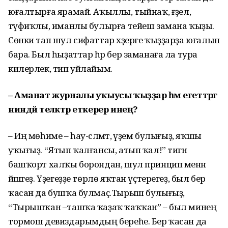
юғалтырға ярамай. Аҡыллы, тыйнаҡ, ғәҙел,
тәүфиҡлы, иманлы булырға тейеш замана ҡыҙы.
Сөнки тап шул сифаттар хәҙерге ҡыҙҙарҙа юғалып
бара. Был һыҙаттар һәр бер заманаға ла тура
килерлек, тип уйлайым.
– Аманат журналы уҡыусы ҡыҙҙар һәм егеттәргә
ниндәй теләктәр еткерер инең?
– Иң мөһиме – һау-сәләмәт, әүҙем булығыҙ, яҡшы
уҡығыҙ. “Ятып ҡалғансы, атып ҡал!” тигән
башҡорт халҡы борондан, шул принцип менән
йәшәгеҙ. Үҙегеҙҙе төрлө яҡтан үҫтерегеҙ, был бер
ҡасан да бушҡа булмаҫ.Тырыш булығыҙ,
“Тырышҡан –ташҡа ҡаҙаҡ ҡаҡҡан” – был минең
тормош девиздарымдың береһе. Бер ҡасан да