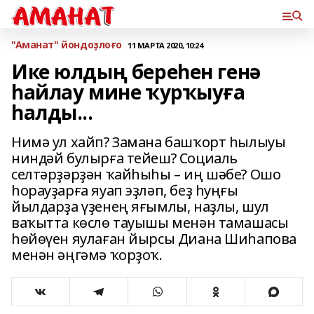
"Аманат" йондоҙлоғо
11 МАРТА 2020, 10:24
Ике юлдың береһен генә
һайлау мине ҡурҡыуға
һалды...
Нимә ул хайп? Замана башҡорт һылыуы
ниндәй булырға тейеш? Социаль
селтәрҙәрҙән ҡайһыһы – иң шәбе? Ошо
һорауҙарға яуап эҙләп, беҙ һуңғы
йылдарҙа үҙенең яғымлы, наҙлы, шул
ваҡытта көслө тауышы менән тамашасы
һөйөүен яулаған йырсы Диана Шиһапова
менән әңгәмә ҡорҙоҡ.