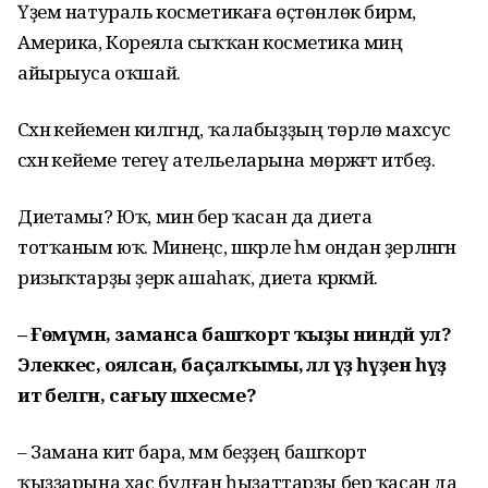
Үҙем натураль косметикаға өҫтөнлөк бирәм,
Америка, Кореяла сыҡҡан косметика миңә
айырыуса оҡшай.
Сәхнә кейеменә килгәндә, ҡалабыҙҙың төрлө махсус
сәхнә кейеме тегеү ательеларына мөрәжәғәт итәбеҙ.
Диетамы? Юҡ, мин бер ҡасан да диета
тотҡаным юҡ. Минеңсә, шәкәрле һәм ондан әҙерләнгән
ризыҡтарҙы әҙерәк ашаһаҡ, диета кәрәкмәй.
– Ғөмүмән, заманса башҡорт ҡыҙы ниндәй ул?
Элеккесә, оялсан, баҫалҡымы, әллә үҙ һүҙен һүҙ
итә белгән, сағыу шәхесме?
– Замана китә бара, әммә беҙҙең башҡорт
ҡыҙҙарына хас булған һыҙаттарҙы бер ҡасан да