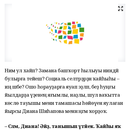
Нимә ул хайп? Замана башҡорт һылыуы ниндәй
булырға тейеш? Социаль селтәрҙәрҙән ҡайһыһы –
иң шәбе? Ошо һорауҙарға яуап эҙләп, беҙ һуңғы
йылдарҙа үҙенең яғымлы, наҙлы, шул ваҡытта
көслө тауышы менән тамашасы һөйөүен яулаған
йырсы Диана Шиһапова менән әңгәмә ҡорҙоҡ.
– Сәләм, Диана! Әйҙә, танышып үтәйек. Ҡайһы яҡ