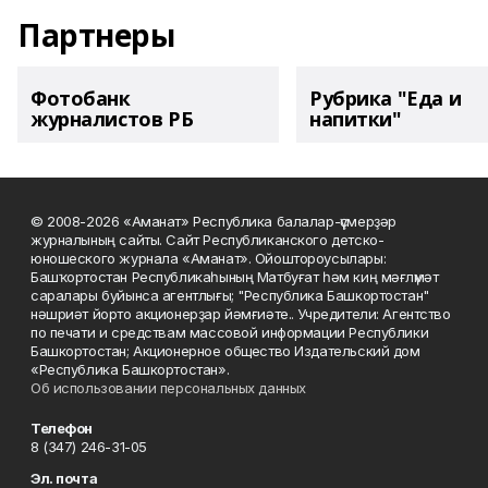
Партнеры
Фотобанк
Рубрика "Еда и
журналистов РБ
напитки"
© 2008-2026 «Аманат» Республика балалар-үҫмерҙәр
журналының сайты. Сайт Республиканского детско-
юношеского журнала «Аманат». Ойоштороусылары:
Башҡортостан Республикаһының Матбуғат һәм киң мәғлүмәт
саралары буйынса агентлығы; "Республика Башкортостан"
нәшриәт йорто акционерҙар йәмғиәте.. Учредители: Агентство
по печати и средствам массовой информации Республики
Башкортостан; Акционерное общество Издательский дом
«Республика Башкортостан».
Об использовании персональных данных
Телефон
8 (347) 246-31-05
Эл. почта