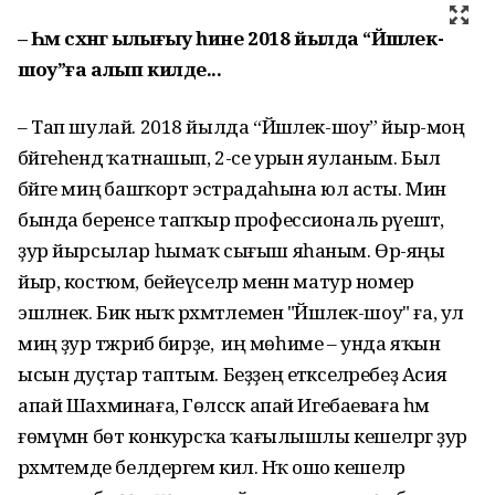
– Һәм сәхнәгә ылығыу һине 2018 йылда “Йәшлек-
шоу”ға алып килде...
– Тап шулай. 2018 йылда “Йәшлек-шоу” йыр-моң
бәйгеһендә ҡатнашып, 2-cе урын яуланым. Был
бәйге миңә башҡорт эстрадаһына юл асты. Мин
бында беренсе тапҡыр профессиональ рәүештә,
ҙур йырсылар һымаҡ сығыш яһаным. Өр-яңы
йыр, костюм, бейеүселәр менән матур номер
эшләнек. Бик ныҡ рәхмәтлемен "Йәшлек-шоу" ға, ул
миңә ҙур тәжрибә бирҙе, ә иң мөһиме – унда яҡын
ысын дуҫтар таптым. Беҙҙең етәкселәребеҙ Асия
апай Шахминаға, Гөлсәсәк апай Игебаеваға һәм
ғөмүмән бөтә конкурсҡа ҡағылышлы кешеләргә ҙур
рәхмәтемде белдергем килә. Нәҡ ошо кешеләр