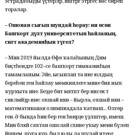
эстрадабыҙҙы үҫтерәләр, йәштәргә этәргес көс биреп
торалар.
– Ошонан сығып шундай һорау: ни өсөн
Башҡорт дәүләт университетын һайланың, ә
сәнғәт академияһын түгел?
– Мин 2019 йылда Өфө ҡалаһының Дим
биҫтәһендәге 102–се башҡорт гимназияһын
тамамланым. Эйе, ысынлап та ике юлдың
береһен генә һайлау мөмкинлеге мине бик ныҡ
ҡурҡыта ине. Беҙҙе бит мәктәптә бер нисек тә
сикләмәйҙәр ине: оҡшай икән – йырла, оҡшай икән –
математиканан олимпиадала ҡатнаш... Өлгөр
генә. Ә бында һин бер генә һөнәрҙе үҙләштер, имеш.
Мин бәләкәй саҡтан ошолай сәхнәне уҡыу менән бүлеп
йәшәнем, шуға күрә, был юлы ла шулай итергә