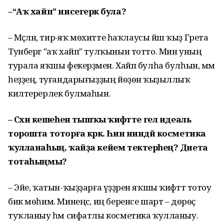
–“Аҡ хайп” нисегерәк була?
– Мәҫәлән, тирә-яҡ мөхитте һаҡлаусы йәш ҡыҙ Грета
Тунберг "аҡ хайп" тулҡынын тотто. Мин уның
турала яҡшы фекерҙәмен. Хайп булһа булһын, әммә
һеҙҙең, туғандарығыҙҙың йөҙөнә ҡыҙыллыҡ
килтерерлек булмаһын.
– Сәхнә кешеһенә тышҡы ҡиәфәтте гел идеаль
торошта тоторға кәрәк. Һин ниндәй косметика
ҡулланаһың, ҡайҙа кейем тектерәһең? Диета
тотаһыңмы?
– Эйе, ҡатын-ҡыҙҙарға үҙҙәрен яҡшы ҡиәфәттә тотоу
бик мөһим. Минеңсә, иң беренсе шарт – дөрөҫ
туҡланыу һәм сифатлы косметика ҡулланыу.