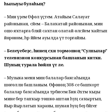
һылыуы булаһың?
– Мин үҙем Өфөлә үҫтем. Атайым Салауат
районынан, ә әсәйем – Балаҡатай районынан, мин
ошо яҡтарға бәләкәй саҡтан олатай-өләсәйемә ҡайтып
йөрөнөм, һәр йәйем ауылда үтә торғайны.
– Белеүебеҙсә, һинең сәхнә тормошоң “Сулпылар”
телевизион конкурсынан башланып киткән.
Шуның турала һөйләп үт әле.
– Музыка менән мин балалар баксаһында
шөғөлләнә башланым. Өфөнөң 308-се башҡорт
балалар баҡсаһында тәрбиәсем Бикә Әхтәм ҡыҙы
мине бер тапҡыр төшкө аштан һуң саҡыртып,
йыр йырлатып ҡараны, шунан һуң беҙ бәйгегә