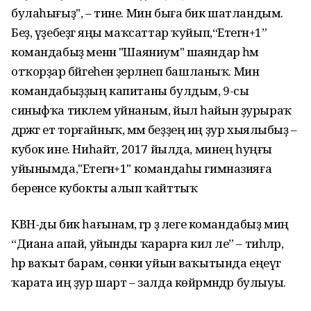
булаһығыҙ", – тине. Мин быға бик шатландым.
Беҙ, үҙебеҙгә яңы маҡсаттар ҡуйып,“Етегән+1”
командабыҙ менән "Шаяниум" шаяндар һәм
отҡорҙар бәйгеһенә әҙерләнеп башланыҡ. Мин
командабыҙҙың капитаны булдым, 9-сы
синыфҡа тиклем уйнаным, йыл һайын ҙурыраҡ
дәрәжәгә етә торғайныҡ, әммә беҙҙең иң ҙур хыялыбыҙ –
кубок ине. Ниһайәт, 2017 йылда, минең һуңғы
уйынымда,"Етегән+1" командаһы гимназияға
беренсе кубокты алып ҡайттыҡ
КВН-ды бик һағынам, әгәр ҙә әлеге командабыҙ миңә
“Диана апай, уйынды ҡарарға кил әле” – тиһәләр,
һәр ваҡыт барам, сөнки уйын ваҡытында еңеүгә
ҡарата иң ҙур шарт – залда көйәрмәндәр булыуы.