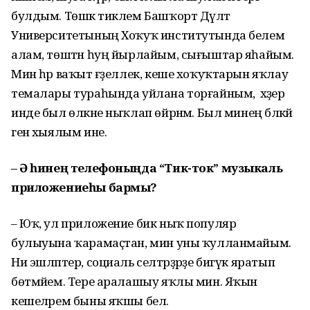
булдым. Төшкә тиклем Башҡорт Дәүләт
Университетының Хоҡуҡ институтында белем
алам, төштән һуң йырлайым, сығыштар яһайым.
Мин һәр ваҡыт ғәҙеллек, кеше хоҡуҡтарын яҡлау
темалары тураһында уйлана торғайным, ә хәҙер
инде был өлкәне ныҡлап өйрәнәм. Был минең бәләкәй
генә хыялым ине.
– Ә һинең телефоныңда “Тик-ток” музыкаль
приложениеһы бармы?
– Юҡ, ул приложение бик ныҡ популяр
булыуына ҡарамаҫтан, мин уны ҡулланмайым.
Ни эшләптер, социаль селтәрҙәрҙе бигүк яратып
бөтмәйем. Тере аралашыу яҡлы мин. Яҡын
кешеләрем быны яҡшы белә.