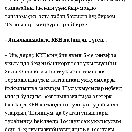
оҡшағайны, һәм мин үҙемә йыр-моңдо
ташламаҫҡа, алға табан барырға һүҙ бирҙем.
"Сулпылар" миңә ҙур тәжрибә бирҙе.
– Яңылышмаһаҡ, КВН да һиңә ят түгел...
– Эйе, дөрөҫ, КВН миңә бик яҡын. 5-се синыфта
уҡығанда беҙҙең башҡорт теле уҡытыусыһы
Зилиә Юлай ҡыҙы, һәйбәт уҡыған, гимназия
тормошонда әүҙем ҡатнашҡан уҡыусыларҙы
йыйылышҡа саҡырҙы. Шул уҡыусылар иҫәбендә
мин дә булдым. Беҙгә гимназиябыҙҙа элегерәк
башҡорт КВН командаһы булыуы тураһында,
уларҙың "Шаяниум"да булған уңыштары
тураһында һөйләнеләр. Һәм шул саҡ уҡытыусым
беҙгә: “Һеҙ гимназиябыҙҙың яңы КВН составы