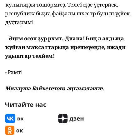
ҡулығыҙҙы төшөрмәгеҙ. Телебеҙҙе үҫтерәйек,
республикабыҙға файҙалы шәхестәр булып үҫәйек,
дуҫтарым!
– Әңгәмә өсөн ҙур рәхмәт, Диана! Һиңә лә алдыңа
ҡуйған маҡсаттарыңа ирешеүеңде, ижади
уңыштар теләйем!
- Рәхмәт!
Миләүшә Байъегетова әңгәмәләште.
Читайте нас