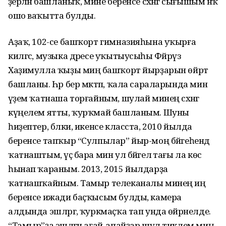
әҙерләнә башланыҡ, мине беренсе сәхнәгә сығышым нәҡ
ошо ваҡытта булды.
Аҙаҡ, 102-се башҡорт гимназияһына уҡырға
килгәс, музыка дәресе уҡытыусыһы Фәйрүзә
Хаҙимулла ҡыҙы миңә башҡорт йырҙарын өйрәтә
башланы. Һәр бер мәктәп, ҡала сараларында мин
әүҙем ҡатнаша торғайным, шулай минең сәхнәгә
күңелем ятты, ҡурҡмай башланым. Шуны
һиҙептер, бәлки, икенсе класста, 2010 йылда
беренсе тапҡыр “Сулпылар” йыр-моң бәйгеһендә
ҡатнаштым, үҫә бара мин ул бәйгелә тағы ла көс
һынап ҡараным. 2013, 2015 йылдарҙа
ҡатнашҡайным. Тамыр телеканалы минең иң
беренсе ижади баҫҡысым булды, камера
алдында эшләргә, ҡуркмаҫҡа тап унда өйрәнелде.
“Тамыр”ҙа эшләгән ағай-апайҙар шул тиклем миңә