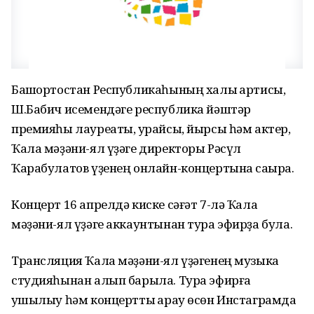
Башҡортостан Республикаһының халыҡ артисы,
Ш.Бабич исемендәге республика йәштәр
премияһы лауреаты, ҡурайсы, йырсы һәм актер,
Ҡала мәҙәни-ял үҙәге директоры Рәсүл
Ҡарабулатов үҙенең онлайн-концертына саҡыра.
Концерт 16 апрелдә киске сәғәт 7-лә Ҡала
мәҙәни-ял үҙәге аккаунтынан тура эфирҙа була.
Трансляция Ҡала мәҙәни-ял үҙәгенең музыка
студияһынан алып барыла. Тура эфирға
ҡушылыу һәм концертты ҡарау өсөн Инстаграмда