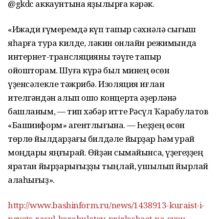
@gkdc аккаунтына яҙылырға кәрәк.
«Ижади ғүмеремдә күп тапҡыр сәхнәлә сығыш
яһарға тура килде, ләкин онлайн режимында
интернет-трансляцияны тәүге тапҡыр
ойошторам. Шуға күрә был минең өсөн
үҙенсәлекле тәжрибә. Изоляция иғлан
ителгәндән алып ошо концертҡа әҙерләнә
башланым, — тип хәбәр итте Рәсүл Ҡарабулатов
«Башинформ» агентлығына. — Һеҙҙең өсөн
төрлө йылдарҙағы билдәле йырҙар һәм ҡурай
моңдары яңғырай. Өйҙән сыҡмайынса, үҙегеҙҙең
яратҡан йырҙарығыҙҙы тыңлай, ҡушылып йырлай
алаһығыҙ».
http://www.bashinform.ru/news/1438913-kuraist-i-
pevets-rasul-karabulatov-priglashaet-na-svoy-