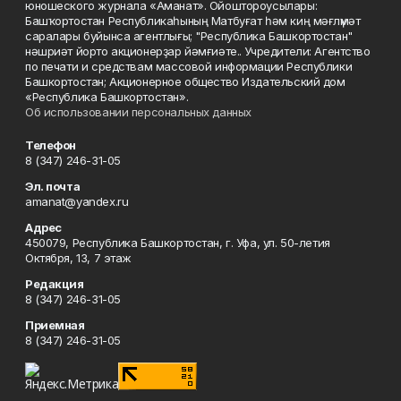
юношеского журнала «Аманат». Ойоштороусылары:
Башҡортостан Республикаһының Матбуғат һәм киң мәғлүмәт
саралары буйынса агентлығы; "Республика Башкортостан"
нәшриәт йорто акционерҙар йәмғиәте.. Учредители: Агентство
по печати и средствам массовой информации Республики
Башкортостан; Акционерное общество Издательский дом
«Республика Башкортостан».
Об использовании персональных данных
Телефон
8 (347) 246-31-05
Эл. почта
amanat@yandex.ru
Адрес
450079, Республика Башкортостан, г. Уфа, ул. 50-летия
Октября, 13, 7 этаж
Редакция
8 (347) 246-31-05
Приемная
8 (347) 246-31-05