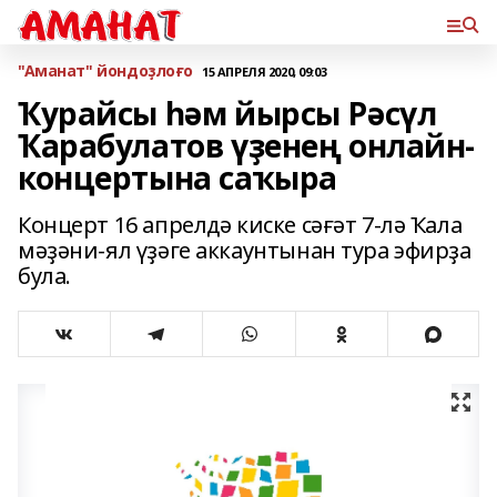
"Аманат" йондоҙлоғо
15 АПРЕЛЯ 2020, 09:03
Ҡурайсы һәм йырсы Рәсүл
Ҡарабулатов үҙенең онлайн-
концертына саҡыра
Концерт 16 апрелдә киске сәғәт 7-лә Ҡала
мәҙәни-ял үҙәге аккаунтынан тура эфирҙа
була.