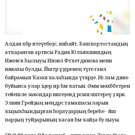
Алдан хәбәр итеүебеҙсә, ниһайәт, Башҡортостандың
атҡаҙанған артисы Радик Юлъяҡшиндың
Ижевск һылыуы Инзилә Фәтхетдинова менән
никахы булды. Йәштәр үҙҙәренең тәүге ғаилә
байрамын Ҡазан ҡалаһында үткәрҙе. Ислам дине
буйынса улар хәҙер ир һәм ҡатын. Әммә мөхәббәттәрен
тейешле закондар нигеҙендә рәсмиләштереү ҙә кәрәк.
Элвин Грейҙың меңдәрсә тамашасыларын
ҡыҙыҡһындырған һорауҙарҙың береһе - йәш
парҙың туйҙарының ҡасан һәм ҡайҙа булыуы.