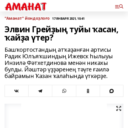
"Аманат" йондоҙлоғо
17 ЯНВАРЯ 2021, 10:41
Элвин Грейҙың туйы ҡасан,
ҡайҙа үтер?
Башҡортостандың атҡаҙанған артисы
Радик Юлъяҡшиндың Ижевск һылыуы
Инзилә Фәтхетдинова менән никахы
булды. Йәштәр үҙҙәренең тәүге ғаилә
байрамын Ҡазан ҡалаһында үткәрҙе.