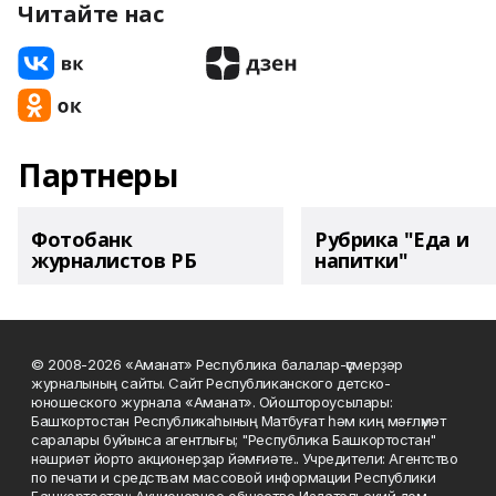
Читайте нас
Партнеры
Фотобанк
Рубрика "Еда и
журналистов РБ
напитки"
© 2008-2026 «Аманат» Республика балалар-үҫмерҙәр
журналының сайты. Сайт Республиканского детско-
юношеского журнала «Аманат». Ойоштороусылары:
Башҡортостан Республикаһының Матбуғат һәм киң мәғлүмәт
саралары буйынса агентлығы; "Республика Башкортостан"
нәшриәт йорто акционерҙар йәмғиәте.. Учредители: Агентство
по печати и средствам массовой информации Республики