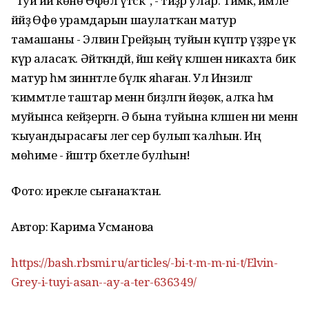
"Туй йәй көнө Өфөлә үтәсәк", - тиҙәр улар. Тимәк, йәмле
йәйҙә Өфө урамдарын шаулатҡан матур
тамашаны - Элвин Грейҙың туйын күптәр үҙҙәре үк
күрә аласаҡ. Әйткәндәй, йәш кейәү кәләшенә никахта бик
матур һәм зиннәтле бүләк яһаған. Ул Инзиләгә
ҡиммәтле таштар менән биҙәлгән йөҙөк, алҡа һәм
муйынса кейҙергән. Ә бына туйына кәләшен ни менән
ҡыуандырасағы әлегә сер булып ҡалһын. Иң
мөһиме - йәштәр бәхетле булһын!
Фото: ирекле сығанаҡтан.
Автор: Карима Усманова
https://bash.rbsmi.ru/articles/-bi-t-m-m-ni-t/Elvin-
Grey-i-tuyi-asan--ay-a-ter-636349/