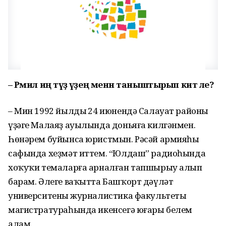
– Рәмил иң тәүҙә үҙең менән таныштырып кит әле?
– Мин 1992 йылдың 24 июнендә Салауат районы
үҙәге Малаяҙ ауылында доньяға килгәнмен.
Һөнәрем буйынса юристмын. Рәсәй армияһы
сафында хеҙмәт иттем. “Юлдаш” радиоһында
хоҡуҡи темаларға арналған тапшырыу алып
барам. Әлеге ваҡытта Башҡорт дәүләт
университеның журналистика факультеты
магистратураһында икенсегә юғары белем
алам.