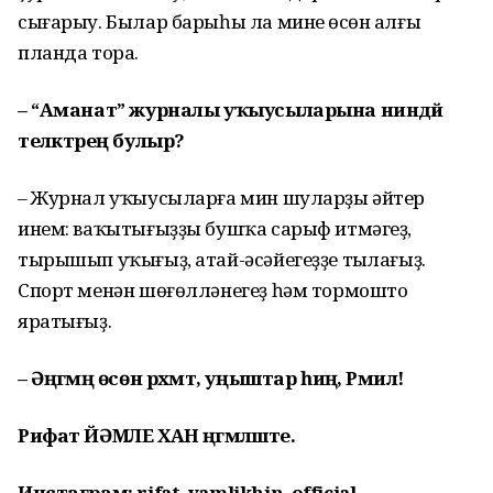
сығарыу. Былар барыһы ла минең өсөн алғы
планда тора.
– “Аманат” журналы уҡыусыларына ниндәй
теләктәрең булыр?
– Журнал уҡыусыларға мин шуларҙы әйтер
инем: ваҡытығыҙҙы бушҡа сарыф итмәгеҙ,
тырышып уҡығыҙ, атай-әсәйегеҙҙе тыңлағыҙ.
Спорт менән шөғөлләнегеҙ һәм тормошто
яратығыҙ.
– Әңгәмәң өсөн рәхмәт, уңыштар һиңә, Рәмил!
Рифат ЙӘМЛЕ ХАН әңгәмәләште.
Инстаграм
: rifat_yamlikhin_official