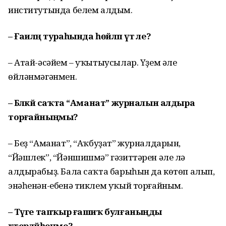
институтында белем алдым.
– Ғаиләң тураһында һөйләп үт әле?
– Атай-әсәйем – уҡытыусылар. Үҙем әле
өйләнмәгәнмен.
– Бәләкәй саҡта “Аманат” журналын алдыра
торғайныңмы?
– Беҙ “Аманат”, “Аҡбуҙат” журналдарын,
“Йәшлек”, “Йәншишмә” гәзиттәрен әле лә
алдырабыҙ. Бала саҡта барыһын да көтөп алып,
энәһенән-ебенә тиклем уҡый торғайным.
– Тәүге тапҡыр ғашиҡ булғаныңды
хәтерләйһеңме?