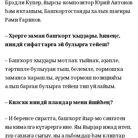
Брэдли Купер, йырсы-композитор Юрий Антонов
һәм яҡташым, Башҡортостандың халыҡ шағиры
Рәми Ғарипов.
– Хәҙерге заман башҡорт ҡыҙҙары, һинеңсә,
ниндәй сифаттарға эйә булырға тейеш?
– Башҡорт ҡыҙҙары мотлаҡ тыйнаҡ, әҙәпле,
тәртипле булыуҙан тыш, белемле, тормошҡа
заманса ҡарашлы, әүҙем тормош позицияһы
алып барған булырға тейеш тип уйлайым.
– Киләсәккә ниндәй пландар менән йәшәйһең?
– Иң беренсе сиратта, башҡорт йыр-моң сәнғәтен
яңы кимәлгә күтәрергә ине. Яңы йырҙар ижад итеп,
ҙур сәхнәгә сығыу, яңы альбомдар һәм клиптар