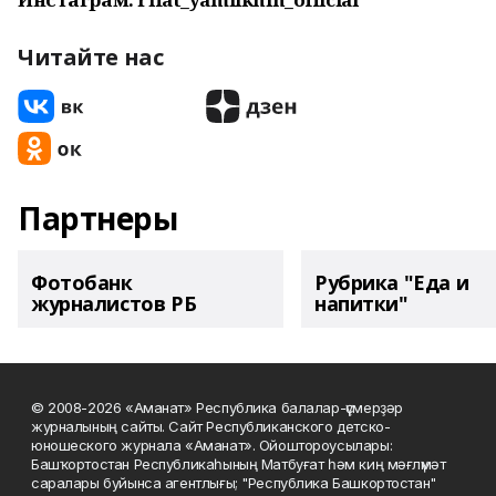
Читайте нас
Партнеры
Фотобанк
Рубрика "Еда и
журналистов РБ
напитки"
© 2008-2026 «Аманат» Республика балалар-үҫмерҙәр
журналының сайты. Сайт Республиканского детско-
юношеского журнала «Аманат». Ойоштороусылары:
Башҡортостан Республикаһының Матбуғат һәм киң мәғлүмәт
саралары буйынса агентлығы; "Республика Башкортостан"