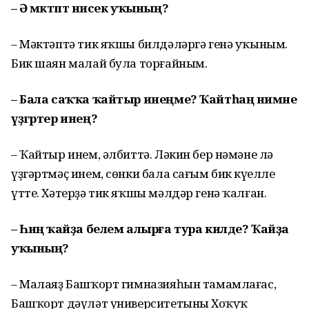
– Ә мәктәптә нисек уҡының?
– Мәктәптә тик яҡшы билдәләргә генә уҡыным.
Бик шаян малай була торғайным.
– Бала саҡҡа ҡайтыр инеңме
?
Ҡайтһаң нимәне
үҙгәртер инең?
– Ҡайтыр инем, әлбиттә. Ләкин бер нәмәне лә
үҙгәртмәҫ инем, сөнки бала сағым бик күңелле
үтте. Хәтерҙә тик яҡшы мәлдәр генә ҡалған.
– Һиңә ҡайҙа белем алырға тура килде? Ҡайҙа
уҡының?
– Малаяҙ Башҡорт гимназияһын тамамлағас,
Башҡорт дәүләт университетының Хоҡуҡ