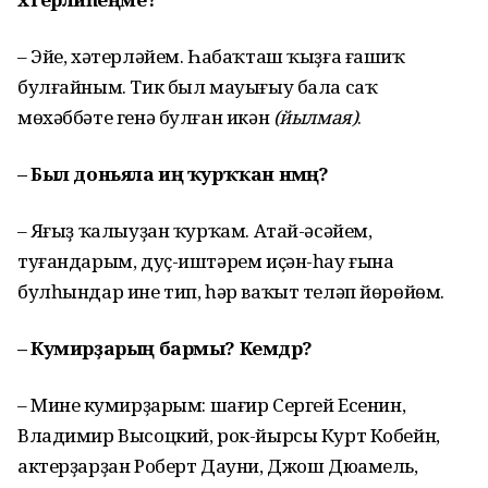
– Эйе, хәтерләйем. Һабаҡташ ҡыҙға ғашиҡ
булғайным. Тик был мауығыу бала саҡ
мөхәббәте генә булған икән
(йылмая)
.
– Был доньяла иң ҡурҡҡан нәмәң?
– Яңғыҙ ҡалыуҙан ҡурҡам. Атай-әсәйем,
туғандарым, дуҫ-иштәрем иҫән-һау ғына
булһындар ине тип, һәр ваҡыт теләп йөрөйөм.
– Кумирҙарың бармы? Кемдәр?
– Минең кумирҙарым: шағир Сергей Есенин,
Владимир Высоцкий, рок-йырсы Курт Кобейн,
актерҙарҙан Роберт Дауни, Джош Дюамель,