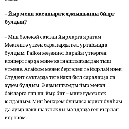
– Йыр менән ҡасаныраҡ яҙмышыңды бәйләргә
булдың?
– Мин бәләкәй саҡтан йырларға яратам.
Мәктәптә үткән сараларҙың гел уртаһында
булдым. Район мәҙәниәт һарайы үткәргән
концерттар ҙа минең ҡатнашлығымдан тыш
үтмәне. Атайым менән бергәләп тә йырлай инек.
Студент саҡтарҙа теге йәки был сараларҙа ла
әүҙем булдым. Ә яҙмышымды йыр менән
бәйләргә тип ни, йыр бит – минең ғүмерлек
юлдашым. Мин һөнәрем буйынса юрист булһам
да ауыр йәки шатлыҡлы мәлдәрҙә гел йырлап
йөрөйөм.