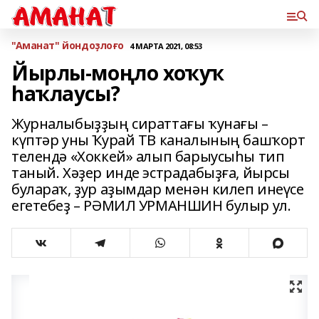
"Аманат" йондоҙлоғо
4 МАРТА 2021, 08:53
Йырлы-моңло хоҡуҡ
һаҡлаусы?
Журналыбыҙҙың сираттағы ҡунағы –
күптәр уны Ҡурай ТВ каналының башҡорт
телендә «Хоккей» алып барыусыһы тип
таный. Хәҙер инде эстрадабыҙға, йырсы
булараҡ, ҙур аҙымдар менән килеп инеүсе
егетебеҙ – РӘМИЛ УРМАНШИН булыр ул.