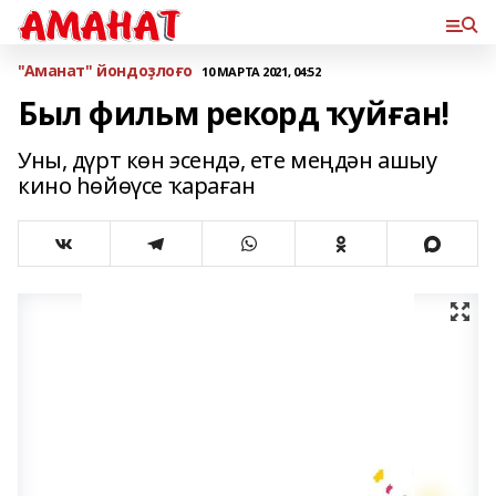
"Аманат" йондоҙлоғо
10 МАРТА 2021, 04:52
Был фильм рекорд ҡуйған!
Уны, дүрт көн эсендә, ете меңдән ашыу
кино һөйөүсе ҡараған