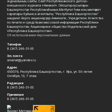
журналының сайты. Сайт Республиканского детско-
юношеского журнала «Аманат». Ойоштороусылары:
Башҡортостан Республикаһының Матбуғат һәм киң мәғлүмәт
саралары буйынса агентлығы; "Республика Башкортостан"
нәшриәт йорто акционерҙар йәмғиәте.. Учредители: Агентство
по печати и средствам массовой информации Республики
Башкортостан; Акционерное общество Издательский дом
«Республика Башкортостан».
Об использовании персональных данных
Телефон
8 (347) 246-31-05
Эл. почта
amanat@yandex.ru
Адрес
450079, Республика Башкортостан, г. Уфа, ул. 50-летия
Октября, 13, 7 этаж
Редакция
8 (347) 246-31-05
Приемная
8 (347) 246-31-05