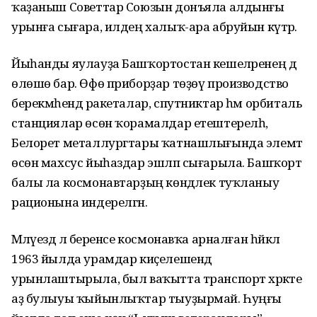
ҡаҙаныш Советтар Союзын донъяла алдынғы
урынға сығара, илдең халыҡ-ара абруйын күтәрә.
Йыһанды яулауҙа Башҡортостан кешеләренең дә
өлөшө бар. Өфө приборҙар төҙөү производство
берекмәһендә ракеталар, спутниктар һәм орбиталь
станциялар өсөн ҡорамалдар етештерелһә,
Белорет металлургтары ҡатнашлығында элемтә
өсөн махсус йыһаздар эшләп сығарыла. Башҡорт
балы ла космонавтарҙың көндәлек туҡланыу
рационына индерелгән.
Мәләүездә лә беренсе космонавҡа арналған һәйкәл
1963 йылда урамдар киҫелешендә
урынлаштырыла, был ваҡытта транспорт хәрәкәте
аҙ булыуы ҡыйынлыҡтар тыуҙырмай. Һуңғы