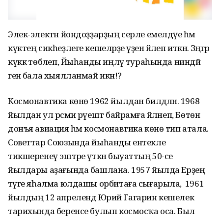
Элек-электән йондоҙҙарҙың серле емелдәүе һәм
күктең сикһеҙлеге кешеләрҙе үҙенә йәлеп иткән. Зәңгәр
күккә төбәлеп, Йыһанды иңләү тураһында ниндәй
генә бала хыялланмай икән!?
Космонавтика көнө 1962 йылдан билдәләнә. 1968
йылдан ул рәсми рәүештә байрамға әйләнеп, Бөтөн
донъя авиация һәм космонавтика көнө тип атала.
Советтар Союзында йыһанды ентекле
тикшеренеү эштәре үткән быуаттың 50-се
йылдары аҙағында башлана. 1957 йылда Ерҙең
тәүге яһалма юлдашы орбитаға сығарыла, ә 1961
йылдың 12 апрелендә Юрий Гагарин кешелек
тарихында беренсе булып космосҡа оса. Был