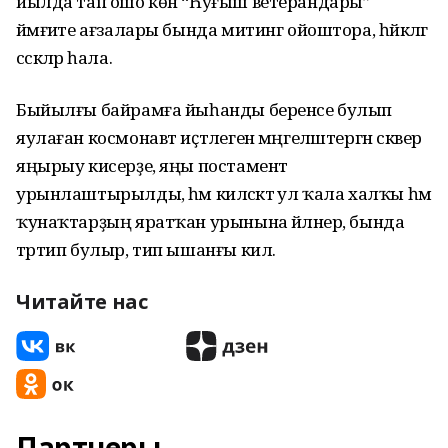
йылда тап ошо көн “Һуғыш ветерандары”
йәмғиәте ағзалары бында митинг ойоштора, һәйкәлгә
сәскәләр һала.
Быйылғы байрамға йыһанды беренсе булып
яулаған космонавт иҫтәлеген мәңгеләштергән сквер
яңырыу кисерҙе, яңы постамент
урынлаштырылды, һәм киләсәктә ул ҡала халҡы һәм
ҡунаҡтарҙың яратҡан урынына әйләнер, бында
тәртип булыр, тип ышанғы килә.
Читайте нас
Партнеры