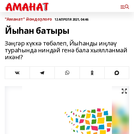
"Аманат" йондоҙлоғо
12 АПРЕЛЯ 2021, 04:46
Йыһан батыры
Зәңгәр күккә төбәлеп, Йыһанды иңләү
тураһында ниндәй генә бала хыялланмай
икән!?