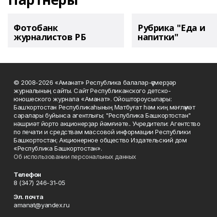
Фотобанк
Рубрика "Еда и
журналистов РБ
напитки"
© 2008-2026 «Аманат» Республика балалар-үҫмерҙәр
журналының сайты. Сайт Республиканского детско-
юношеского журнала «Аманат». Ойоштороусылары:
Башҡортостан Республикаһының Матбуғат һәм киң мәғлүмәт
саралары буйынса агентлығы; "Республика Башкортостан"
нәшриәт йорто акционерҙар йәмғиәте.. Учредители: Агентство
по печати и средствам массовой информации Республики
Башкортостан; Акционерное общество Издательский дом
«Республика Башкортостан».
Об использовании персональных данных
Телефон
8 (347) 246-31-05
Эл. почта
amanat@yandex.ru