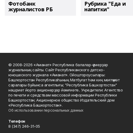
Фотобанк
Рубрика "Еда и
журналистов РБ
напитки"
© 2008-2026 «Аманат» Республика балалар-үҫмерҙәр
журналының сайты. Сайт Республиканского детско-
юношеского журнала «Аманат». Ойоштороусылары:
Башҡортостан Республикаһының Матбуғат һәм киң мәғлүмәт
саралары буйынса агентлығы; "Республика Башкортостан"
нәшриәт йорто акционерҙар йәмғиәте.. Учредители: Агентство
по печати и средствам массовой информации Республики
Башкортостан; Акционерное общество Издательский дом
«Республика Башкортостан».
Об использовании персональных данных
Телефон
8 (347) 246-31-05