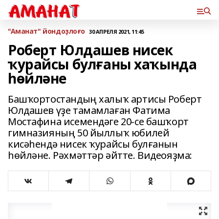
"Аманат" йондоҙлоғо
30 АПРЕЛЯ 2021, 11:45
Роберт Юлдашев нисек
ҡурайсы булғаны хаҡында
һөйләне
Башҡортостандың халыҡ артисы Роберт
Юлдашев үҙе тамамлаған Фатима
Мостафина исемендәге 20-се башҡорт
гимназияның 50 йыллыҡ юбилей
кисәһендә нисек ҡурайсы булғанын
һөйләне. Рәхмәттәр әйтте. Видеояҙма: