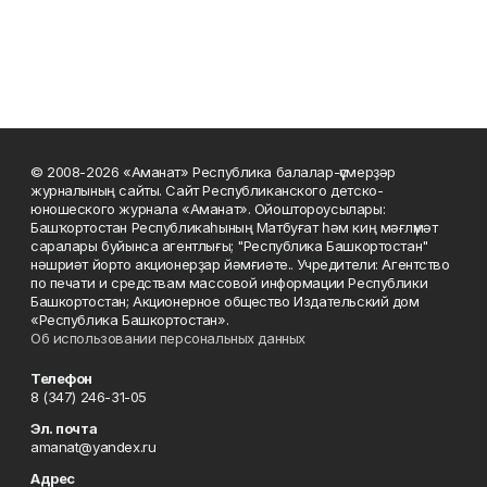
© 2008-2026 «Аманат» Республика балалар-үҫмерҙәр
журналының сайты. Сайт Республиканского детско-
юношеского журнала «Аманат». Ойоштороусылары:
Башҡортостан Республикаһының Матбуғат һәм киң мәғлүмәт
саралары буйынса агентлығы; "Республика Башкортостан"
нәшриәт йорто акционерҙар йәмғиәте.. Учредители: Агентство
по печати и средствам массовой информации Республики
Башкортостан; Акционерное общество Издательский дом
«Республика Башкортостан».
Об использовании персональных данных
Телефон
8 (347) 246-31-05
Эл. почта
amanat@yandex.ru
Адрес