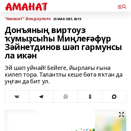
"Аманат" йондоҙлоғо
25 МАЯ 2021, 06:19
Донъяның виртоуз
ҡумыҙсыһы Миңлеғәфүр
Зәйнетдинов шәп гармунсы
ла икән
Эй шәп уйнай! Бейеге, йырлағы ғына
килеп тора. Талантлы кеше бөтә яҡтан да
уңған да бит ул.