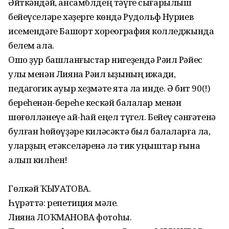
Әйткәндәй, ансамблдең тәүге сығарылыш
бейеүселәре хәҙерге көндә Рудольф Нуриев
исемендәге Башҡорт хореография колледжында
белем ала.
Ошо ҙур башланғыстар нигеҙендә Рәил Рәйес
улы менән Лияна Рәил ҡыҙының ижади,
педагогик ауыр хеҙмәте ята ла инде. Ә бит 90(!)
береһенән-береһе кескәй балалар менән
шөғөлләнеүе ай-һай еңел түгел. Бейеү сәнғәтенә
булған һөйөүҙәре киләсәктә был балаларға ла,
уларҙың етәкселәренә лә тик уңыштар ғына
алып килһен!
Гөлкәй ҠЫУАТОВА.
Һүрәттә: репетиция мәле.
Лияна ЛОҠМАНОВА фотоһы.