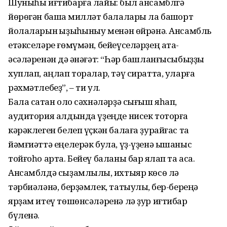
Шуныһы иғтибарға лайыҡ: был ансамблгә
йөрөгән башҡа милләт балалары ла башҡорт
йолаларын ҡыҙыҡһыныу менән өйрәнә. Ансамбль
етәкселәре ғөмүмән, бейеүселәрҙең ата-
әсәләренән дә ҡәнәғәт: “Һәр башланғысыбыҙҙы
хуплап, аңлап торалар, тәү сиратта, уларға
рәхмәтлебеҙ”, – ти ул.
Бала саҡтан оло сәхнәләрҙә сығыш яһап,
аудитория алдында үҙеңде нисек тоторға
кәрәклеген белеп үҫкән балаға ҙурайғас та
йәмғиәттә еңелерәк була, үҙ-үҙенә ышаныс
тойғоһо арта. Бейеү баланы бар яҡлап та аса.
Ансамблдә сыҙамлылыҡ, ихтыяр көсө лә
тәрбиәләнә, берҙәмлек, татыулыҡ, бер-береңә
ярҙам итеү төшөнсәләренә лә ҙур иғтибар
бүленә.