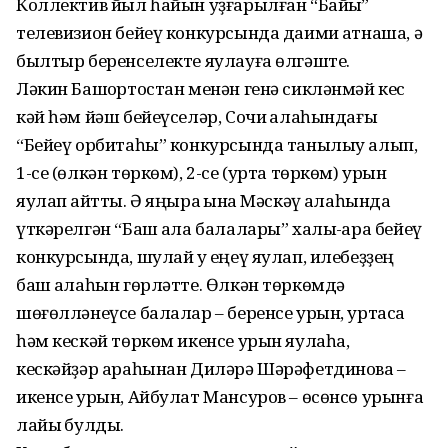
Коллектив йыл һайын уҙғарылған “Байыҡ”
телевизион бейеү конкурсында даими ҡатнаша, ә
былтыр беренселекте яулауға өлгәште.
Ләкин Башҡортостан менән генә сикләнмәй кес
кәй һәм йәш бейеүселәр, Сочи ҡалаһындағы
“Бейеү орбитаһы” конкурсында танылыу алып,
1-се (өлкән төркөм), 2-се (урта төркөм) урын
яулап ҡайтты. Ә яңыраҡ ҡына Мәскәү ҡалаһында
үткәрелгән “Баш ҡала балалары” халыҡ-ара бейеү
конкурсында, шулай уҡ еңеү яулап, илебеҙҙең
баш ҡалаһын гөрләтте. Өлкән төркөмдә
шөғөлләнеүсе балалар – беренсе урын, уртаса
һәм кескәй төркөм икенсе урын яулаһа,
кескәйҙәр араһынан Диләрә Шәрәфетдинова –
икенсе урын, Айбулат Мансуров – өсөнсө урынға
лайыҡ булды.