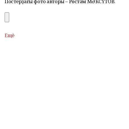
Постерҙағы фото авторы – Рөстәм МӘҠСҮТОВ.
Ещё