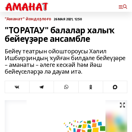
"Аманат" йондоҙлоғо
26 МАЯ 2021, 12:50
"ТОРАТАУ" балалар халыҡ
бейеүҙәре ансамбле
Бейеү театрын ойоштороусы Хәлил
Ишбирҙиндың ҡуйған билдәле бейеүҙәре
– аманаты – әлеге кескәй һәм йәш
бейеүселәрҙә лә дауам итә.