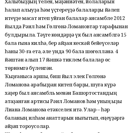
Халҡыбыҙҙың телен, мәҙәниәтен, йолаларын
һаҡлап ҡалыуҙа һәм үҫтереүҙә балаларҙы йәлеп
итеүҙе маҡсат итеп ҡуйған балалар ансамбле 2012
йылда Рәил һәм Гөлгөнә Лоҡмановтар тарафынан
булдырыла. Тәүге көндәрҙә үк был ансамблгә 15
бала ғына килһә, бер айҙан кескәй бейеүселәр
һаны 30-ға етә, әле унда 90 бала шөғөлләнә. 4
йәштән алып 17 йәшкә тиклем балалар өс
төркөмгә бүленгән.
Ҡыҙғанысҡа ҡаршы, биш йыл элек Гөлгөнә
Лоҡманова арабыҙҙан китеп барҙы, шуға күрә
хәҙер был ансамбль менән Башҡортостандың
атҡаҙанған артисы Рәил Лоҡманов һәм уның ҡыҙы
Лиана Лоҡманова етәкселек итә. Улар – һәр
баланың илһам ҡанаттарын нығытып, еңеүҙәргә
әйҙәп тороусолар.