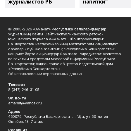
журналистов РБ
напитки"
© 2008-2026 «Аманат» Республика балалар-үҫмерҙәр
журналының сайты. Сайт Республиканского детско-
юношеского журнала «Аманат». Ойоштороусылары:
Башҡортостан Республикаһының Матбуғат һәм киң мәғлүмәт
саралары буйынса агентлығы; "Республика Башкортостан"
нәшриәт йорто акционерҙар йәмғиәте.. Учредители: Агентство
по печати и средствам массовой информации Республики
Башкортостан; Акционерное общество Издательский дом
«Республика Башкортостан».
Об использовании персональных данных
Телефон
8 (347) 246-31-05
Эл. почта
amanat@yandex.ru
Адрес
450079, Республика Башкортостан, г. Уфа, ул. 50-летия
Октября, 13, 7 этаж
Редакция