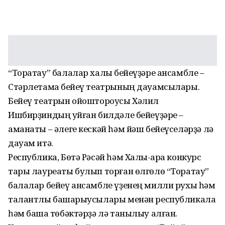
“Торатау” балалар халыҡ бейеүҙәре ансамбле –
Стәрлетамаҡ бейеү театрының дауамсылары.
Бейеү театрын ойоштороусы Хәлил
Ишбирҙиндың ҡуйған билдәле бейеүҙәре –
аманаты – әлеге кескәй һәм йәш бейеүселәрҙә лә
дауам итә.
Республика, Бөтә Рәсәй һәм Халыҡ-ара конкурс
тары лауреаты булып торған өлгөлө “Торатау”
балалар бейеү ансамбле үҙенең милли рухы һәм
талантлы башҡарыусылары менән республикала
һәм башҡа төбәктәрҙә лә танылыу алған.