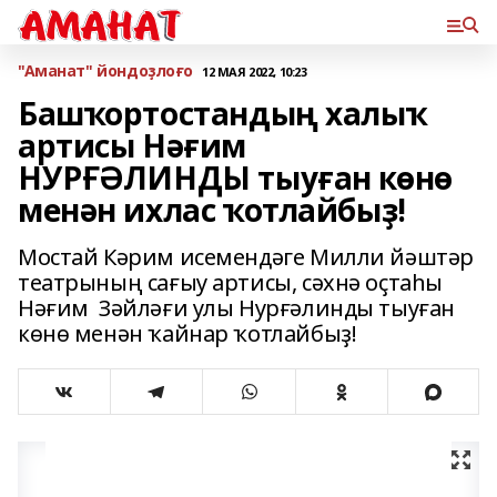
"Аманат" йондоҙлоғо
12 МАЯ 2022, 10:23
Башҡортостандың халыҡ
артисы Нәғим
НУРҒӘЛИНДЫ тыуған көнө
менән ихлас ҡотлайбыҙ!
Мостай Кәрим исемендәге Милли йәштәр
театрының сағыу артисы, сәхнә оҫтаһы
Нәғим Зәйләғи улы Нурғәлинды тыуған
көнө менән ҡайнар ҡотлайбыҙ!