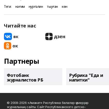
Теги:
нәғим
нурғәлин
тыуған
көн
Читайте нас
Партнеры
Фотобанк
Рубрика "Еда и
журналистов РБ
напитки"
© 2008-2026 «Аманат» Республика балалар-үҫмерҙәр
журналының сайты. Сайт Республиканского детско-