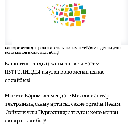
Башҡортостандың халыҡ артисы Нәғим НУРҒӘЛИНДЫ тыуған
көнө менән ихлас ҡотлайбыҙ!
Башҡортостандың халыҡ артисы Нәғим
НУРҒӘЛИНДЫ тыуған көнө менән ихлас
ҡотлайбыҙ!
Мостай Кәрим исемендәге Милли йәштәр
театрының сағыу артисы, сәхнә оҫтаһы Нәғим
Зәйләғи улы Нурғәлинды тыуған көнө менән
ҡайнар ҡотлайбыҙ!