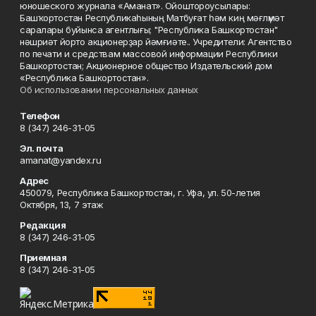
юношеского журнала «Аманат». Ойоштороусылары:
Башҡортостан Республикаһының Матбуғат һәм киң мәғлүмәт
саралары буйынса агентлығы; "Республика Башкортостан"
нәшриәт йорто акционерҙар йәмғиәте.. Учредители: Агентство
по печати и средствам массовой информации Республики
Башкортостан; Акционерное общество Издательский дом
«Республика Башкортостан».
Об использовании персональных данных
Телефон
8 (347) 246-31-05
Эл. почта
amanat@yandex.ru
Адрес
450079, Республика Башкортостан, г. Уфа, ул. 50-летия
Октября, 13, 7 этаж
Редакция
8 (347) 246-31-05
Приемная
8 (347) 246-31-05