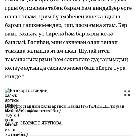
грим бүлмәһенә табан барам һәм ниндәйҙер ергә
ҡолап төшәм. Грим бүлмәһенең ишек алдына
барып төшкәнмендер, тип, шым ғына ятам. Бер
ваҡыт сәхнәгә ут бирелә һәм бар халыҡ көлә
башлай. Баҡтиһәң, мин сәхнәнән ҡолап төшөп
тамаша залында ятам икән. Шулай итеп
тамашасыларҙың һәм сәхнәләге дуҫтарымдың
көлөүе аҫтында сәхнәгә менеп баш эйергә тура
килде."
Башҡортостандың халыҡ артисы Нәғим НУРҒӘЛИНДЫ тыуған
көнө менән ихлас ҡотлайбыҙ!
Автор:
ЗӨБӘРЖӘТ ЯҠУПОВА