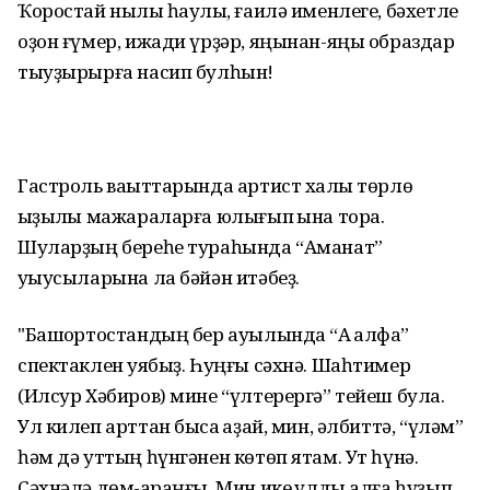
Ҡоростай ныҡлы һаулыҡ, ғаилә именлеге, бәхетле
оҙон ғүмер, ижади үрҙәр, яңынан-яңы образдар
тыуҙырырға насип булһын!
Гастроль ваҡыттарында артист халҡы төрлө
ҡыҙыҡлы мажараларға юлығып ҡына тора.
Шуларҙың береһе тураһында “Аманат”
уҡыусыларына ла бәйән итәбеҙ.
"Башҡортостандың бер ауылында “Аҡ ҡалфаҡ”
спектаклен ҡуябыҙ. Һуңғы сәхнә. Шаһтимер
(Илсур Хәбиров) мине “үлтерергә” тейеш була.
Ул килеп арттан бысаҡ ҡаҙай, мин, әлбиттә, “үләм”
һәм дә уттың һүнгәнен көтөп ятам. Ут һүнә.
Сәхнәлә дөм-ҡараңғы. Мин ике ҡулды алға һуҙып