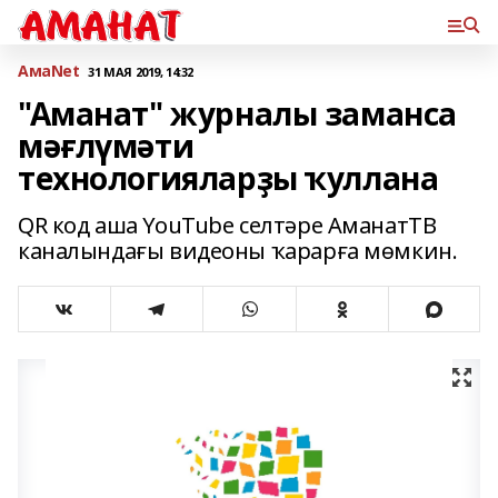
АмаNet
31 МАЯ 2019, 14:32
"Аманат" журналы заманса
мәғлүмәти
технологияларҙы ҡуллана
QR код аша YouTube селтәре АманатТВ
каналындағы видеоны ҡарарға мөмкин.