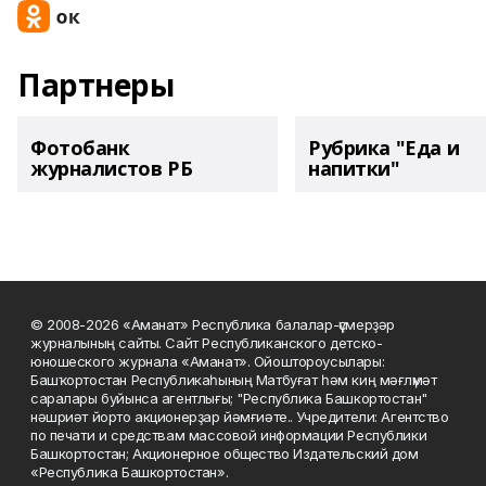
Партнеры
Фотобанк
Рубрика "Еда и
журналистов РБ
напитки"
© 2008-2026 «Аманат» Республика балалар-үҫмерҙәр
журналының сайты. Сайт Республиканского детско-
юношеского журнала «Аманат». Ойоштороусылары:
Башҡортостан Республикаһының Матбуғат һәм киң мәғлүмәт
саралары буйынса агентлығы; "Республика Башкортостан"
нәшриәт йорто акционерҙар йәмғиәте.. Учредители: Агентство
по печати и средствам массовой информации Республики
Башкортостан; Акционерное общество Издательский дом
«Республика Башкортостан».