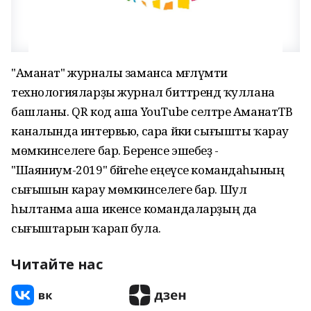
"Аманат" журналы заманса мәғлүмәти
технологияларҙы журнал биттәрендә ҡуллана
башланы. QR код аша YouTube селтәре АманатТВ
каналында интервью, сара йәки сығышты ҡарау
мөмкинселеге бар. Беренсе эшебеҙ -
"Шаяниум-2019" бәйгеһе еңеүсе командаһының
сығышын карау мөмкинселеге бар. Шул
һылтанма аша икенсе командаларҙың да
сығыштарын ҡарап була.
Читайте нас