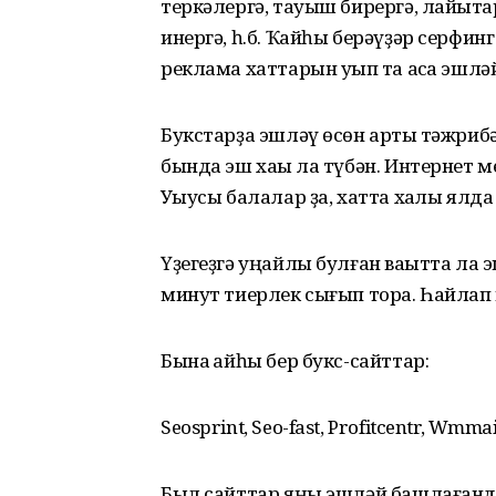
теркәлергә, тауыш бирергә, лайыҡта
инергә, һ.б. Ҡайһы берәүҙәр серфинг
реклама хаттарын уҡып та аҡса эшлә
Букстарҙа эшләү өсөн артыҡ тәжриб
бында эш хаҡы ла түбән. Интернет м
Уҡыусы балалар ҙа, хатта хаҡлы ялда
Үҙегеҙгә уңайлы булған ваҡытта ла
минут тиерлек сығып тора. Һайлап 
Бына ҡайһы бер букс-сайттар:
Seosprint, Seo-fast, Profitcentr, Wmmai
Был сайттар яңы эшләй башлағанда