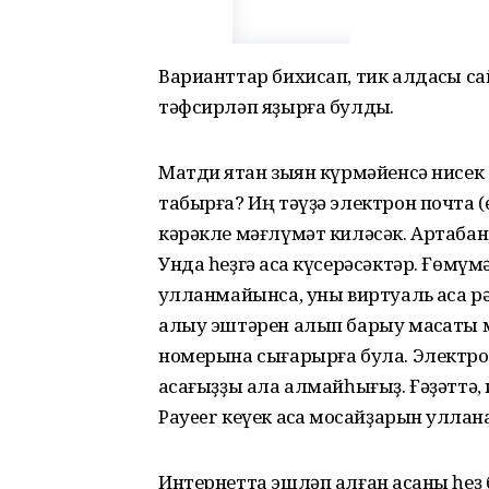
Варианттар бихисап, тик алдаҡсы са
тәфсирләп яҙырға булдыҡ.
Матди яҡтан зыян күрмәйенсә нисек
табырға? Иң тәүҙә электрон почта (e
кәрәкле мәғлүмәт киләсәк. Артабан,
Унда һеҙгә аҡса күсерәсәктәр. Ғөмүмән
ҡулланмайынса, уны виртуаль аҡса 
алыу эштәрен алып барыу маҡсаты м
номерына сығарырға була. Электрон
аҡсағыҙҙы ала алмайһығыҙ. Ғәҙәттә,
Payeer кеүек аҡса моҡсайҙарын ҡуллан
Интернетта эшләп алған аҡсаны һеҙ 