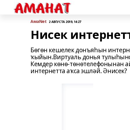
АмаNet
2 АВГУСТА 2019, 14:27
Нисек интернет
Бөгөн кешелек донъяһын интерне
ҡыйын.Виртуаль донья тулыһынс
Кемдер көнө-төнөтелефонынан а
интернетта аҡса эшләй. Әнисек?