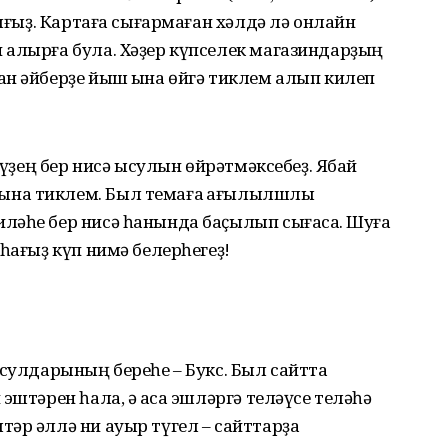
һығыҙ. Картаға сығармаған хәлдә лә онлайн
 алырға була. Хәҙер күпселек магазиндарҙың
н әйберҙе йыш ҡына өйгә тиклем алып килеп
ләүҙең бер нисә ысулын өйрәтмәксебеҙ. Ябай
ына тиклем. Был темаға ҡағылылшлы
ләһе бер нисә һанында баҫылып сығасаҡ. Шуға
һағыҙ күп нимә белерһегеҙ!
ысулдарының береһе – Букс. Был сайтта
эштәрен һала, ә аҡса эшләргә теләүсе теләһә
әр әллә ни ауыр түгел – сайттарҙа