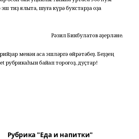
эш тиҙ ялҡыта, шуға күрә букстарҙа оҙаҡ
Рәзил Бикбулатов әҙерләне.
ийҙар менән аҡса эшләргә өйрәтәбеҙ. Беҙҙең
t рубрикаһын байҡап тороғоҙ, дуҫтар!
Рубрика "Еда и напитки"