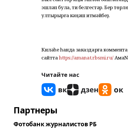
эшләп була, ти белгестәр. Бер төрлө 
ултырырға кәңәш итмәйбеҙ.
Киләһе һанда заказдарға комментар
сайтта
https://amanat.rbsmi.ru/
АмаNe
Читайте нас
Партнеры
Фотобанк журналистов РБ