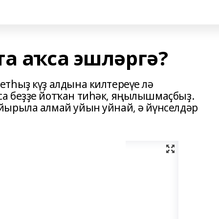
та аҡса эшләргә?
тһыҙ күҙ алдына килтереүе лә
а беҙҙе йотҡан тиһәк, яңылышмаҫбыҙ.
йырыла алмай уйын уйнай, ә йүнселдәр