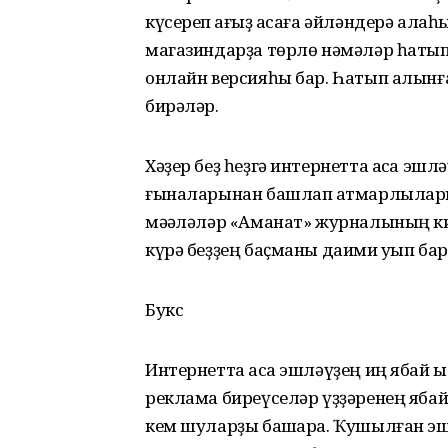
күсереп ҡағыҙ аҡсаға әйләндерә ала
магазиндарҙа төрлө нәмәләр һатып
онлайн версияһы бар. Һатып алынға
бирәләр.
Хәҙер беҙ һеҙгә интернетта аҡса эш
ғыналарынан башлап ҡатмарлылар
мәҡәләләр «Аманат» журналының ки
күрә беҙҙең баҫманы даими уҡып бар
Букс
Интернетта аҡса эшләүҙең иң ябай 
реклама биреүселәр үҙҙәренең ябай 
кем шуларҙы башҡара. Ҡушылған эшт