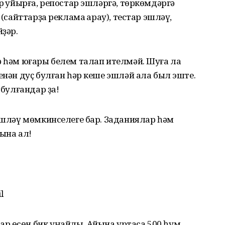
р ҡуйырға, репостар эшләргә, төркөмдәргә
 (сайттарҙа реклама ҡарау), тестар эшләү,
йҙәр.
ә һәм юғары белем талап ителмәй. Шуға ла
енән дуҫ булған һәр кеше эшләй ала был эште.
 булғандар ҙа!
 эшләү мөмкинселеге бар. Заданиялар һәм
ҡына ал!
l
р өсөн бик уңайлы. Айына уртаса 500 һум