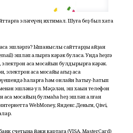
йттарға эләгеүең ихтимал. Шуға беҙ был хаҡта
 аҡса эшләргә? Ышаныслы сайттарҙы ҡайҙан
mail) эшләп алырға кәрәк буласаҡ. Унда һеҙгә
 электрон аҡса моҡсайын булдырырға кәрәк.
, электрон аҡса моҡсайы ҡағыҙ аҡса
рәүешендә һаҡларға һәм онлайн һатыу-һатып
енән эшләнә ул. Мәҫәлән, эш хаҡын телефон
 аҡса моҡсайың булмаһа һеҙ эшләп алған
 интернетта WebMoney, Яндекс.Деньги, Qiwi,
алар.
банк счетына йәки картаға (VISA, MasterCard)