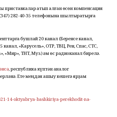
ы приставкалар һатып алған өсөн компенсация
 (347) 282-40-35 телефонына шылтыратырға
енттарға бушлай 20 канал (Беренсе канал,
 5 канал, «Карусель», ОТР, ТВЦ, Рен, Спас, СТС,
, «Мир», ТНТ, Муз.) һәм өс радиоканал бирелә.
әнсә
, республика күптән аналог
әҙерләнә. Ете меңдән ашыу кешегә ярҙам
21-14-oktyabrya-bashkiriya-perekhodit-na-