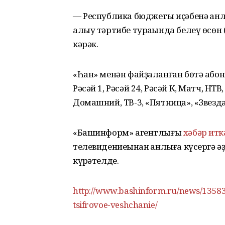
— Республика бюджеты иҫәбенә һанл
алыу тәртибе тураһында белеү өсөн
кәрәк.
«Һан» менән файҙаланған бөтә абон
Рәсәй 1, Рәсәй 24, Рәсәй К, Матч, НТВ,
Домашний, ТВ-3, «Пятница», «Звезда»
«Башинформ» агентлығы
хәбәр итк
телевидениеһынан һанлыға күсергә 
күрһәтелде.
http://www.bashinform.ru/news/13583
tsifrovoe-veshchanie/