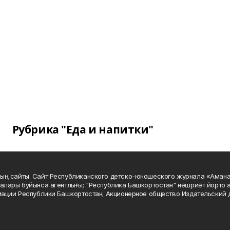
Рубрика "Еда и напитки"
ың сайты. Сайт Республиканского детско-юношеского журнала «Аман
алары буйынса агентлығы; "Республика Башкортостан" нәшриәт йорто а
мации Республики Башкортостан; Акционерное общество Издательский