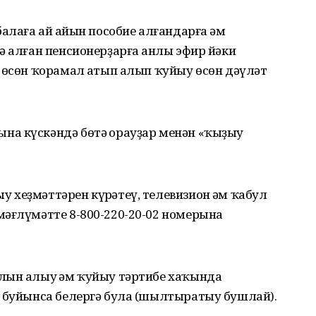
алаға ай һайын пособие алғандарға һәм
ә алған пенсионерҙарға һанлы эфир йәки
 өсөн ҡорамал һатып алып ҡуйыу өсөн дәүләт
а күскәндә бөтә һорауҙар менән «ҡыҙыу
хеҙмәттәрен күрһәтеү, телевизион һәм ҡабул
мәғлүмәтте 8-800-220-20-02 номерына
лын алыу һәм ҡуйыу тәртибе хаҡында
ы буйынса белергә була (шылтыратыу бушлай).