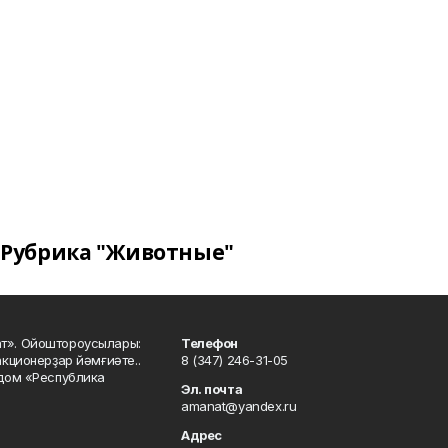
Рубрика "Животные"
ат». Ойоштороусылары:
Телефон
кционерҙар йәмғиәте..
8 (347) 246-31-05
 дом «Республика
Эл. почта
amanat@yandex.ru
Адрес