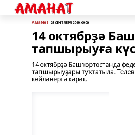
АмаNet
25 СЕНТЯБРЯ 2019, 09:00
14 октябрҙә Ба
тапшырыуға кү
14 октябрҙә Башҡортостанда фед
тапшырыуҙары туҡтатыла. Телев
көйләнергә кәрәк.