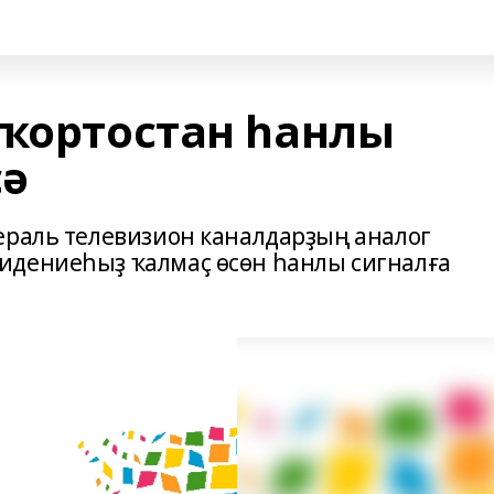
шҡортостан һанлы
сә
ераль телевизион каналдарҙың аналог
идениеһыҙ ҡалмаҫ өсөн һанлы сигналға