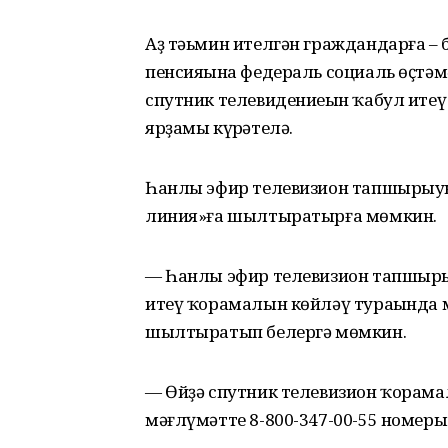
Аҙ тәьмин ителгән граждандарға – б
пенсияһына федераль социаль өҫтәм
спутник телевидениеһын ҡабул итеү
ярҙамы күрһәтелә.
Һанлы эфир телевизион тапшырыуын
линия»ға шылтыратырға мөмкин.
— Һанлы эфир телевизион тапшырыу 
итеү ҡорамалын көйләү тураһында 
шылтыратып белергә мөмкин.
— Өйҙә спутник телевизион ҡорама
мәғлүмәтте 8-800-347-00-55 номер