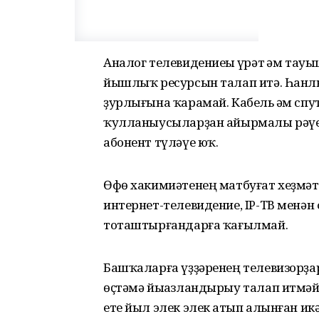
Аналог телевидениеһы һүрәт һәм тау
йышлыҡ ресурсын талап итә. Һанл
ҙурлығына ҡарамай. Кабель һәм спу
ҡулланыусыларҙан айырмалы рәүе
абонент түләүе юҡ.
Өфө хакимиәтенең матбуғат хеҙмәте
интернет-телевидение, IP-ТВ менән
тоташтырғандарға ҡағылмай.
Башҡаларға үҙҙәренең телевизорҙа
өҫтәмә йыһазландырыу талап итмәй.
ете йыл элек элек һатып алынған икә