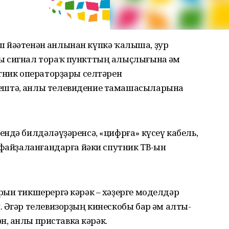
ыш йәһәтенән һанлынан күпкә ҡалыша, ҙур
ы сигнал тораҡ пункттың алыҫлығына һәм
тник операторҙары селтәрен
штә, һанлы телевидение тамашасыларына
ндә билдәләүҙәренсә, «цифрға» күсеү кабель,
 файҙаланғандарға йәки спутник ТВ-һын
рын тикшерергә кәрәк – хәҙерге моделдәр
 Әгәр телевизорҙың кинескобы бар һәм алты-
н, һанлы приставка кәрәк.