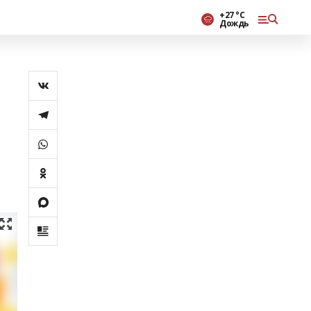
+27 °С
Дождь