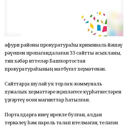
Ғафури районы прокуратураһы криминаль йәшәү
рәүешен пропагандалаған 33 сайтты асыҡланы,
тип хәбәр иттеләр Башҡортостан
прокуратураһының матбуғат хеҙмәтенән.
Сайттарҙа шулай уҡ торлаҡ-коммуналь
хужалыҡ хеҙмәттәре иҫәпләгесе күрһәткестәрен
үҙгәртеү өсөн магниттар һатылған.
Порталдарға инеү ирекле булған, алдан
теркәлеү һәм пароль талап ителмәгән, теләгән