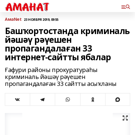
АмаNet
23 НОЯБРЯ 2019, 09:55
Башҡортостанда криминаль
йәшәү рәүешен
пропагандалаған 33
интернет-сайтты ябалар
Ғафури районы прокуратураһы
криминаль йәшәү рәүешен
пропагандалаған 33 сайтты асыҡланы