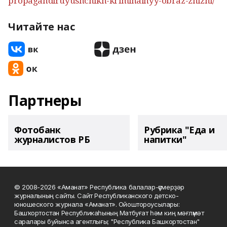
propagandiruyushchikh-kriminalnyy-obraz-zhizni/
Читайте нас
Партнеры
Фотобанк
Рубрика "Еда и
журналистов РБ
напитки"
© 2008-2026 «Аманат» Республика балалар-үҫмерҙәр
журналының сайты. Сайт Республиканского детско-
юношеского журнала «Аманат». Ойоштороусылары:
Башҡортостан Республикаһының Матбуғат һәм киң мәғлүмәт
саралары буйынса агентлығы; "Республика Башкортостан"