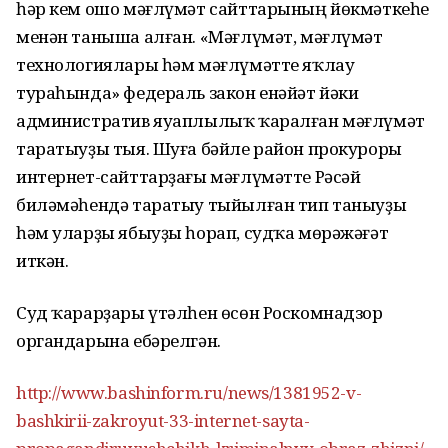
һәр кем ошо мәғлүмәт сайттарының йөкмәткеһе
менән таныша алған. «Мәғлүмәт, мәғлүмәт
технологиялары һәм мәғлүмәтте яҡлау
тураһында» федераль закон енәйәт йәки
административ яуаплылыҡ ҡаралған мәғлүмәт
таратыуҙы тыя. Шуға бәйле район прокуроры
интернет-сайттарҙағы мәғлүмәтте Рәсәй
биләмәһендә таратыу тыйылған тип таныуҙы
һәм уларҙы ябыуҙы һорап, судҡа мөрәжәғәт
иткән.
Суд ҡарарҙары үтәлһен өсөн Роскомнадзор
органдарына ебәрелгән.
http://www.bashinform.ru/news/1381952-v-
bashkirii-zakroyut-33-internet-sayta-