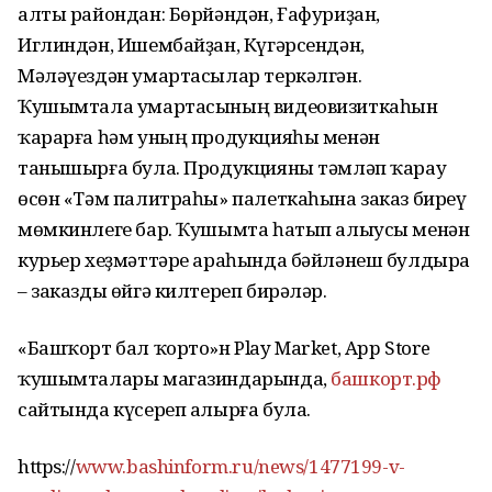
алты райондан: Бөрйәндән, Ғафуриҙан,
Иглиндән, Ишембайҙан, Күгәрсендән,
Мәләүездән умартасылар теркәлгән.
Ҡушымтала умартасының видеовизиткаһын
ҡарарға һәм уның продукцияһы менән
танышырға була. Продукцияны тәмләп ҡарау
өсөн «Тәм палитраһы» палеткаһына заказ биреү
мөмкинлеге бар. Ҡушымта һатып алыусы менән
курьер хеҙмәттәре араһында бәйләнеш булдыра
– заказды өйгә килтереп бирәләр.
«Башҡорт бал ҡорто»н Play Market, App Store
ҡушымталары магазиндарында,
башкорт.рф
сайтында күсереп алырға була.
https://
www.bashinform.ru/news/1477199-v-