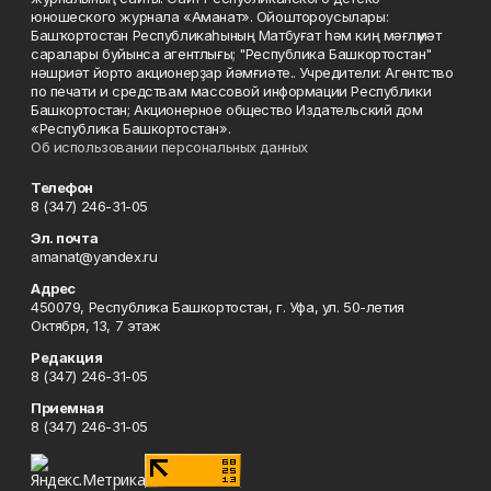
юношеского журнала «Аманат». Ойоштороусылары:
Башҡортостан Республикаһының Матбуғат һәм киң мәғлүмәт
саралары буйынса агентлығы; "Республика Башкортостан"
нәшриәт йорто акционерҙар йәмғиәте.. Учредители: Агентство
по печати и средствам массовой информации Республики
Башкортостан; Акционерное общество Издательский дом
«Республика Башкортостан».
Об использовании персональных данных
Телефон
8 (347) 246-31-05
Эл. почта
amanat@yandex.ru
Адрес
450079, Республика Башкортостан, г. Уфа, ул. 50-летия
Октября, 13, 7 этаж
Редакция
8 (347) 246-31-05
Приемная
8 (347) 246-31-05