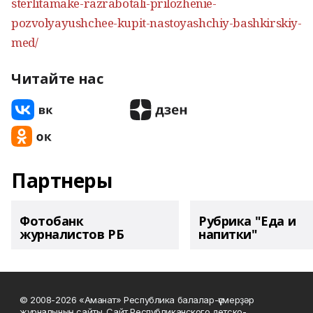
sterlitamake-razrabotali-prilozhenie-
pozvolyayushchee-kupit-nastoyashchiy-bashkirskiy-
med/
Читайте нас
Партнеры
Фотобанк
Рубрика "Еда и
журналистов РБ
напитки"
© 2008-2026 «Аманат» Республика балалар-үҫмерҙәр
журналының сайты. Сайт Республиканского детско-