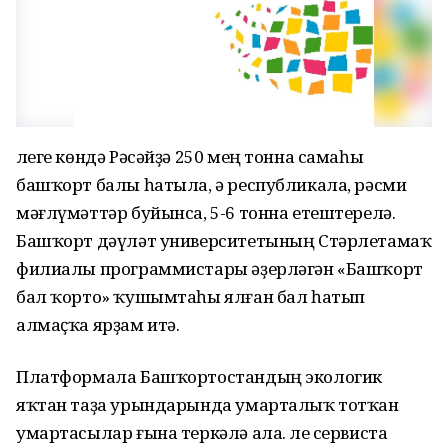
Әлеге көндә Рәсәйҙә 250 мең тонна самаһы
башҡорт балы һатыла, ә республикала, рәсми
мәғлүмәттәр буйынса, 5-6 тонна етештерелә.
Башҡорт дәүләт университетының Стәрлетамаҡ
филиалы программистары әҙерләгән «Башҡорт
бал ҡорто» ҡушымтаһы ялған бал һатып
алмаҫҡа ярҙам итә.
Платформала Башҡортостандың экологик
яҡтан таҙа урындарында умарталыҡ тотҡан
умартасылар ғына теркәлә ала. Әле сервиста