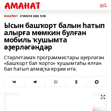
АмаNet
27 ИЮЛЯ 2020, 13:05
Ысын башҡорт балын һатып
алырға мөмкин булған
мобиль ҡушымта
әҙерләгәндәр
Стәрлетамаҡ программистары әҙерләгән
«Башҡорт бал ҡорто» ҡушымтаһы ялған
бал һатып алмаҫҡа ярҙам итә.