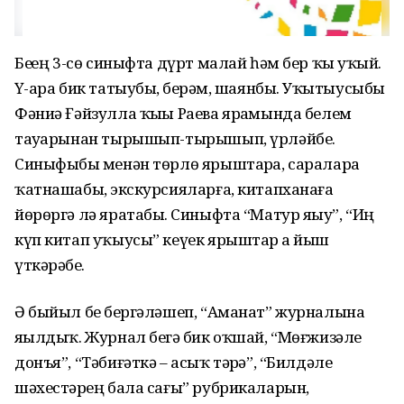
Беҙҙең 3-сө синыфта дүрт малай һәм бер ҡыҙ уҡый.
Үҙ-ара бик татыубыҙ, берҙәм, шаянбыҙ. Уҡытыусыбыҙ
Фәниә Ғәйзулла ҡыҙы Раева ярҙамында белем
тауҙарынан тырышып-тырышып, үрләйбеҙ.
Синыфыбыҙ менән төрлө ярыштарҙа, сараларҙа
ҡатнашабыҙ, экскурсияларға, китапханаға
йөрөргә лә яратабыҙ. Синыфта “Матур яҙыу”, “Иң
күп китап уҡыусы” кеүек ярыштар ҙа йыш
үткәрәбеҙ.
Ә быйыл беҙ бергәләшеп, “Аманат” журналына
яҙылдыҡ. Журнал беҙгә бик оҡшай, “Мөғжизәле
донъя”, “Тәбиғәткә – асыҡ тәҙрә”, “Билдәле
шәхестәрҙең бала сағы” рубрикаларын,