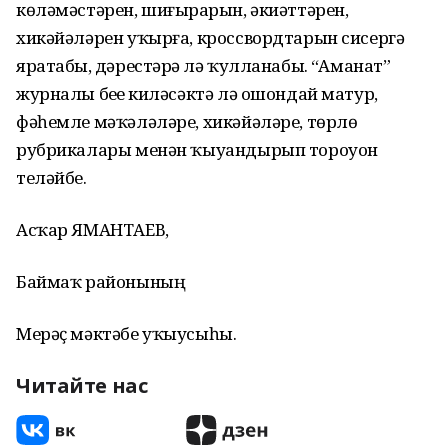
көләмәстәрен, шиғырҙарын, әкиәттәрен,
хикәйәләрен уҡырға, кроссвордтарын сисергә
яратабыҙ, дәрестәрҙә лә ҡулланабыҙ. “Аманат”
журналы беҙҙе киләсәктә лә ошондай матур,
фәһемле мәҡәләләре, хикәйәләре, төрлө
рубрикалары менән ҡыуандырып тороуон
теләйбеҙ.
Асҡар ЯМАНТАЕВ,
Баймаҡ районының
Мерәҫ мәктәбе уҡыусыһы.
Читайте нас