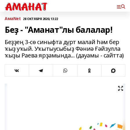
АмаNet
28 ОКТЯБРЯ 2020, 13:22
Беҙ - "Аманат"лы балалар!
Беҙҙең 3-сө синыфта дүрт малай һәм бер
ҡыҙ уҡый. Уҡытыусыбыҙ Фәниә Ғәйзулла
ҡыҙы Раева ярҙамында... (дауамы - сайтта)