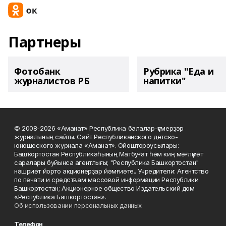
Партнеры
Фотобанк
Рубрика "Еда и
журналистов РБ
напитки"
© 2008-2026 «Аманат» Республика балалар-үҫмерҙәр
журналының сайты. Сайт Республиканского детско-
юношеского журнала «Аманат». Ойоштороусылары:
Башҡортостан Республикаһының Матбуғат һәм киң мәғлүмәт
саралары буйынса агентлығы; "Республика Башкортостан"
нәшриәт йорто акционерҙар йәмғиәте.. Учредители: Агентство
по печати и средствам массовой информации Республики
Башкортостан; Акционерное общество Издательский дом
«Республика Башкортостан».
Об использовании персональных данных
Телефон