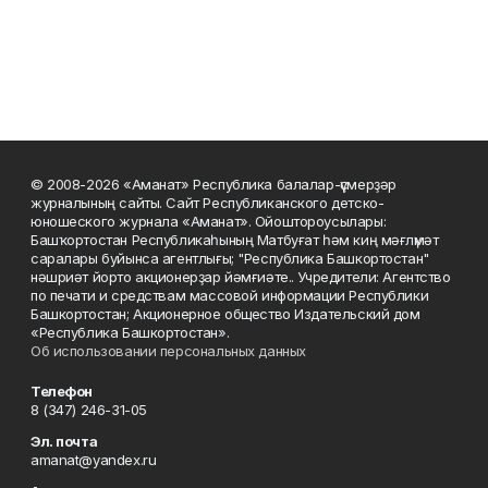
© 2008-2026 «Аманат» Республика балалар-үҫмерҙәр
журналының сайты. Сайт Республиканского детско-
юношеского журнала «Аманат». Ойоштороусылары:
Башҡортостан Республикаһының Матбуғат һәм киң мәғлүмәт
саралары буйынса агентлығы; "Республика Башкортостан"
нәшриәт йорто акционерҙар йәмғиәте.. Учредители: Агентство
по печати и средствам массовой информации Республики
Башкортостан; Акционерное общество Издательский дом
«Республика Башкортостан».
Об использовании персональных данных
Телефон
8 (347) 246-31-05
Эл. почта
amanat@yandex.ru