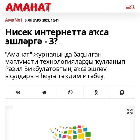
АмаNet
5 ЯНВАРЯ 2021, 10:41
Нисек интернетта аҡса
эшләргә - 3?
"Аманат" журналында баҫылған
мәғлүмәти технологияларҙы ҡулланып
Рәзил Бикбулатовтың аҡса эшләү
ысулдарын һеҙгә тәҡдим итәбеҙ.