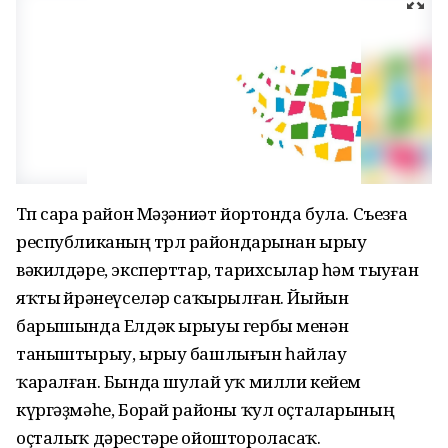
Төп сара район Мәҙәниәт йортонда була. Съезға
республиканың төрлө райондарынан ырыу
вәкилдәре, эксперттар, тарихсылар һәм тыуған
яҡты өйрәнеүселәр саҡырылған. Йыйын
барышында Елдәк ырыуы гербы менән
таныштырыу, ырыу башлығын һайлау
ҡаралған. Бында шулай уҡ милли кейем
күргәҙмәһе, Борай районы ҡул оҫталарының
оҫталыҡ дәрестәре ойоштороласаҡ.