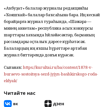
«Аҡбуҙат» балалар журналы редакцияһы
«Ҡояшҡай» балалар баҡсаһына бара. Иң кескәй
борайҙарға журнал тураһында, «Шәжәрә —
минең анкетам» республика асыҡ конкурсы
шарттары хаҡында һөйләйәсәктәр, баҫманың
рәссамдары оҫталыҡ дәресе күрһәтәсәк.
Балаларҙың иң яҡшы һүрәттәре артабан
журнал биттәрендә донъя күрәсәк.
Сығанаҡ:
https://kurultai.ru/ba/content/1878-v-
buraevo-sostoitsya-sezd-jyjyn-bashkirskogo-roda-
eldyak/
Читайте нас