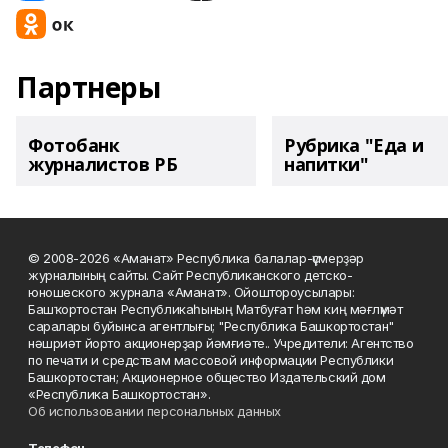
Партнеры
Фотобанк
Рубрика "Еда и
журналистов РБ
напитки"
© 2008-2026 «Аманат» Республика балалар-үҫмерҙәр
журналының сайты. Сайт Республиканского детско-
юношеского журнала «Аманат». Ойоштороусылары:
Башҡортостан Республикаһының Матбуғат һәм киң мәғлүмәт
саралары буйынса агентлығы; "Республика Башкортостан"
нәшриәт йорто акционерҙар йәмғиәте.. Учредители: Агентство
по печати и средствам массовой информации Республики
Башкортостан; Акционерное общество Издательский дом
«Республика Башкортостан».
Об использовании персональных данных