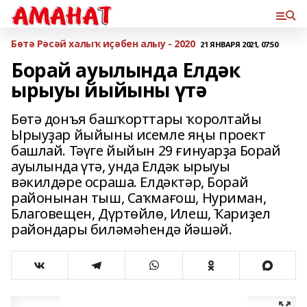
Бөтә Рәсәй халыҡ иҫәбен алыу - 2020
21 ЯНВАРЯ 2021, 07:50
Борай ауылында Елдәк
ырыуы йыйыны үтә
Бөтә донъя башҡорттары ҡоролтайы
Ырыуҙар йыйыны исемле яңы проект
башлай. Тәүге йыйын 29 ғинуарҙа Борай
ауылында үтә, унда Елдәк ырыуы
вәкилдәре осраша. Елдәктәр, Борай
районынан тыш, Саҡмағош, Нуриман,
Благовещен, Дүртөйлө, Илеш, Ҡариҙел
райондары биләмәһендә йәшәй.