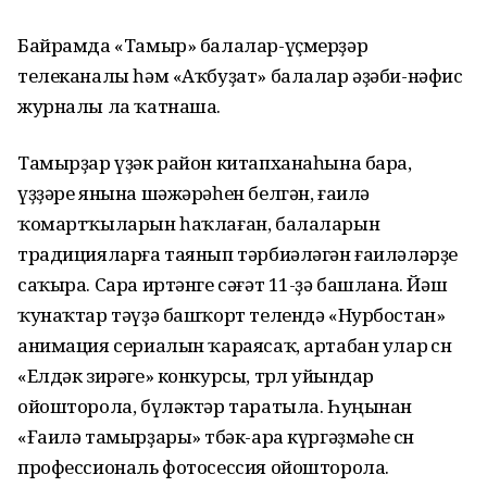
Байрамда «Тамыр» балалар-үҫмерҙәр
телеканалы һәм «Аҡбуҙат» балалар әҙәби-нәфис
журналы ла ҡатнаша.
Тамырҙар үҙәк район китапханаһына бара,
үҙҙәре янына шәжәрәһен белгән, ғаилә
ҡомартҡыларын һаҡлаған, балаларын
традицияларға таянып тәрбиәләгән ғаиләләрҙе
саҡыра. Сара иртәнге сәғәт 11-ҙә башлана. Йәш
ҡунаҡтар тәүҙә башҡорт телендә «Нурбостан»
анимация сериалын ҡараясаҡ, артабан улар өсөн
«Елдәк зирәге» конкурсы, төрлө уйындар
ойошторола, бүләктәр таратыла. Һуңынан
«Ғаилә тамырҙары» төбәк-ара күргәҙмәһе өсөн
профессиональ фотосессия ойошторола.