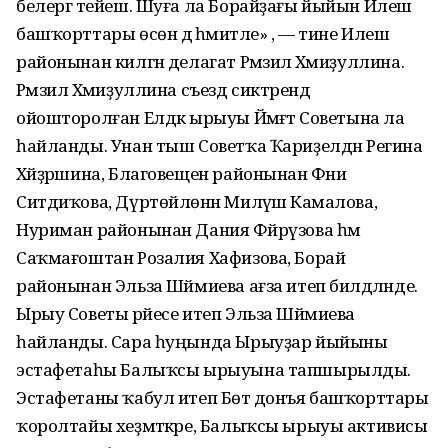
белергә тейеш. Шуға ла Борайҙағы йыйын Илеш
башҡорттары өсөн дә әһәмиәтле» , — тине Илеш
районынан килгән делагат Рәмзилә Хәмиҙуллина.
Рәмзилә Хәмиҙуллина съезд сиктәрендә
ойошторолған Елдәк ырыуы Йәмәғәт Советына ла
һайланды. Унан тыш Советҡа Ҡариҙелдән Регина
Хәйҙәршина, Благовещен районынан Фәниә
Ситдиҡова, Дүртөйлөнән Миләүшә Камалова,
Нуриман районынан Дания Фәйрүзова һәм
Саҡмағоштан Розалия Хафизова, Борай
районынан Эльза Шәймиева ағза итеп билдәләнде.
Ырыу Советы рәйесе итеп Эльза Шәймиева
һайланды. Сара һуңында Ырыуҙар йыйыны
эстафетаһы Балыҡсы ырыуына тапшырылды.
Эстафетаны ҡабул итеп Бөтә донъя башҡорттары
ҡоролтайы хеҙмәткәре, Балыҡсы ырыуы активисы