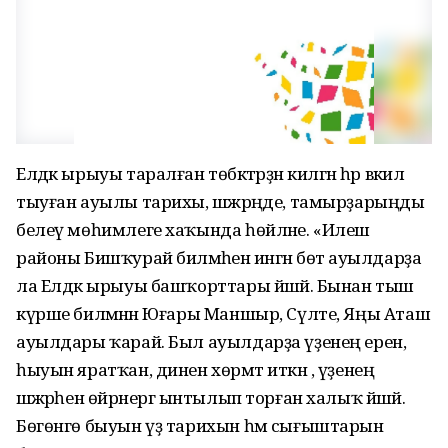
Елдәк ырыуы таралған төбәктәрҙән килгән һәр вәкил
тыуған ауылы тарихы, шәжәрәңде, тамырҙарыңды
белеү мөһимлеге хаҡында һөйләне. «Илеш
районы Бишҡурай биләмәһенә ингән бөтә ауылдарҙа
ла Елдәк ырыуы башҡорттары йәшәй. Бынан тыш
күрше биләмәнән Юғары Маншыр, Сүлте, Яңы Аташ
ауылдары ҡарай. Был ауылдарҙа үҙенең ерен,
һыуын яратҡан, динен хөрмәт иткән , үҙенең
шәжәрәһен өйрәнергә ынтылып торған халыҡ йәшәй.
Бөгөнгө быуын үҙ тарихын һәм сығыштарын