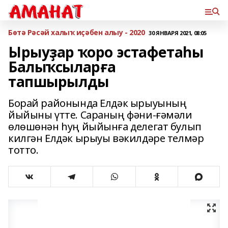
Бөтә Рәсәй халыҡ иҫәбен алыу - 2020
30 ЯНВАРЯ 2021, 08:05
Ырыуҙар ҡоро эстафетаһы
Балыҡсыларға
тапшырылды
Борай районында Елдәк ырыуының
йыйыны үтте. Сараның фәни-ғәмәли
өлөшөнән һуң йыйынға делегат булып
килгән Елдәк ырыуы вәкилдәре телмәр
тотто.