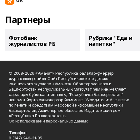
Партнеры
Фотобанк
Рубрика "Еда и
журналистов РБ
напитки"
© 2008-2026 «Аманат» Республика балалар-үҫмерҙәр
журналының сайты. Сайт Республиканского детско-
юношеского журнала «Аманат». Ойоштороусылары:
Башҡортостан Республикаһының Матбуғат һәм киң мәғлүмәт
саралары буйынса агентлығы; "Республика Башкортостан"
нәшриәт йорто акционерҙар йәмғиәте.. Учредители: Агентство
по печати и средствам массовой информации Республики
Башкортостан; Акционерное общество Издательский дом
«Республика Башкортостан».
Об использовании персональных данных
Телефон
8 (347) 246-31-05