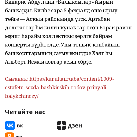
Винарис Абдуллин «Балыксылар» йырын
башҡарҙы. Киләһе сара 5 февралдә ошо ырыу
төйәге — Асҡын районында үтәсәк. Артабан
делегаттар һәм килгән ҡунаҡтар өсөн Борай район
мәҙәниәт һарайы коллективы әҙерләгән байрам
концерты күрһәтелде. Уны төньяҡ-көнбайыш
башҡорттарының сағыу вәкилдәре Хаят һәм
Альберт Исмаиловтар асып ебәрҙе.
Сығанаҡ: https://kurultai.ru/ba/content/1909-
estafetu-sezda-bashkirskih-rodov-prinyali-
balykchinczy/
Читайте нас