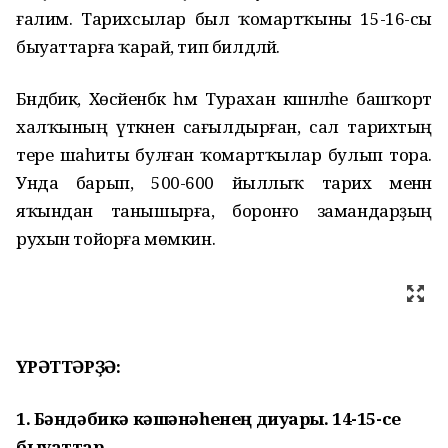
ғалим. Тарихсылар был ҡомартҡыны 15-16-сы
быуаттарға ҡарай, тип билдәләй.
Бәндәбикә, Хөсәйенбәк һәм Турахан кәшәнәләһе башҡорт
халҡының үткәнен сағылдырған, сал тарихтың
тере шаһиты булған ҡомартҡылар булып тора.
Унда барып, 500-600 йыллыҡ тарих менән
яҡындан танышырға, боронғо замандарҙың
рухын тойорға мөмкин.
ҺҮРӘТТӘРҘӘ:
1. Бәндәбикә кәшәнәһенең диуары. 14-15-се
быуаттар.