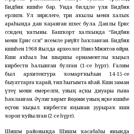
Бәндәбикә кәшәнәһе бар. Унда билдәле әүлиә Бәндәбикә
ерләнгән. Ул зирәклеге, тәрән аҡылы менән халыҡ
араһында дан ҡаҙанған шәхес була. Данлы Ерәнсә
сәсәндең ҡатыны. Башҡорт халҡында “Бәндәбикә
менән Ерәнсә сәсән” исемле риүәйәт һаҡланған. Бәндәбикә
кәшәнәһен 1968 йылда археолог Нияз Мәжитов өйрәнә.
Кәшәнә аҡһыл һәм шыршы орнаментлы ҡыҙыл
кирбестән һалынған булған (1-се һүрәт). Ғалим
был архитектура ҡомартҡыһын 14-15-се
быуаттарға ҡарай, тип һығымта яһай. Кәшәнә заман
үтеү менән емерелгән, уның аҫҡы диуары ғына
һаҡланған. Әүлиәгә хөрмәт йөҙөнән уның иҫке кәшәнәһе
өҫтөнә ҡыҙыл кирбестән яңынан ҙурыраҡ кәшәнә
ҡороп ҡуйылған (2-се һүрәт).
Шишмә районында Шишмә ҡасабаһы янында