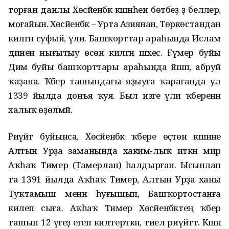
торған данлы Хөсәйенбәк кәшәнәһен бөтәбеҙ ҙә беләлер,
моғайын. Хөсәйенбәк – Урта Азиянан, Төркөстандан
килгән суфый, әүлиә. Башҡорттар араһында Ислам
динен нығытыу өсөн килгән шәхес. Ғүмер буйы
Дим буйы башҡорттары араһында йәшәп, абруй
ҡаҙана. Ҡәбер ташындағы яҙыуға ҡарағанда ул
1339 йылда донъя ҡуя. Был изге әүлиә ҡәберенән
халыҡ өҙөлмәй.
Риүәйәт буйынса, Хөсәйенбәк ҡәбере өҫтөнә кәшәнәне
Алтын Урҙа заманында хаким-лыҡ иткән әмир
Аҡһаҡ Тимер (Тамерлан) һалдырған. Ысынлап
та 1391 йылда Аҡһаҡ Тимер, Алтын Урҙа ханы
Туҡтамыш менән һуғышып, Башҡортостанға
килеп сыға. Аҡһаҡ Тимер Хөсәйенбәктең ҡәбер
ташын 12 үгеҙ егеп килтерткән, тиелә риүәйәттә. Кәшәнә