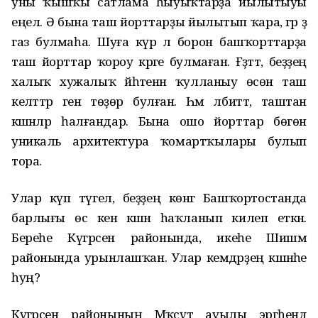
уны ҡышҡы сатлама һыуыҡтарҙа йылытыуы
еңел. Ә бына таш йорттарҙы йылытып ҡара, әгәр ҙә
газ булмаһа. Шуға күрә лә борон башҡорттарҙа
таш йорттар ҡороу кәрәге булмаған. Ғәҙәттә, беҙҙең
халыҡ хужалыҡ йәһәтенән ҡулланыу өсөн таш
келәттәр генә төҙөр булған. Һәм әлбиттә, таштан
кәшәнәләр һалғандар. Бына ошо йорттар бөгөн
уникаль архитектура ҡомартҡылары булып
тора.
Улар күп түгел, беҙҙең көнгә Башҡортостанда
барлығы өс кенә кәшәнә һаҡланып килеп еткән.
Береһе Күгәрсен районында, икеһе Шишмә
районында урынлашҡан. Улар кемдәрҙең кәшәнәһе
һуң?
Күгәрсен районының Мәҡсүт ауылы эргәһендә