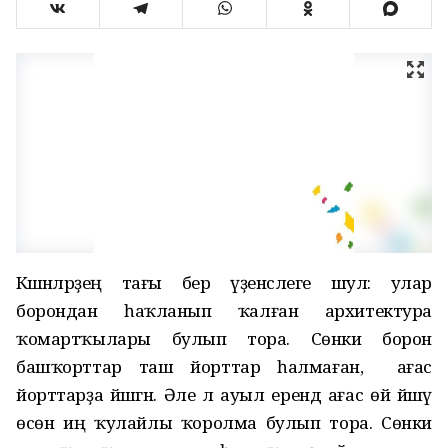
Кәшәнәләрҙең тағы бер үҙенсәлеге шул: улар
борондан һаҡланып ҡалған архитектура
ҡомартҡылары булып тора. Сөнки борон
башҡорттар таш йорттар һалмаған, ә ағас
йорттарҙа йәшәгән. Әле лә ауыл ерендә ағас өй йәшәү
өсөн иң ҡулайлы ҡоролма булып тора. Сөнки