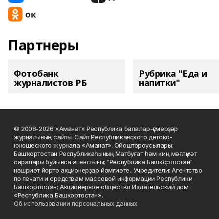
Партнеры
Фотобанк
Рубрика "Еда и
журналистов РБ
напитки"
© 2008-2026 «Аманат» Республика балалар-үҫмерҙәр
журналының сайты. Сайт Республиканского детско-
юношеского журнала «Аманат». Ойоштороусылары:
Башҡортостан Республикаһының Матбуғат һәм киң мәғлүмәт
саралары буйынса агентлығы; "Республика Башкортостан"
нәшриәт йорто акционерҙар йәмғиәте.. Учредители: Агентство
по печати и средствам массовой информации Республики
Башкортостан; Акционерное общество Издательский дом
«Республика Башкортостан».
Об использовании персональных данных