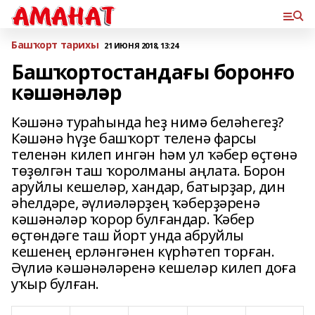
Башҡорт тарихы
21 ИЮНЯ 2018, 13:24
Башҡортостандағы боронғо
кәшәнәләр
Кәшәнә тураһында һеҙ нимә беләһегеҙ?
Кәшәнә һүҙе башҡорт теленә фарсы
теленән килеп ингән һәм ул ҡәбер өҫтөнә
төҙөлгән таш ҡоролманы аңлата. Борон
аруйлы кешеләр, хандар, батырҙар, дин
әһелдәре, әүлиәләрҙең ҡәберҙәренә
кәшәнәләр ҡорор булғандар. Ҡәбер
өҫтөндәге таш йорт унда абруйлы
кешенең ерләнгәнен күрһәтеп торған.
Әүлиә кәшәнәләренә кешеләр килеп доға
уҡыр булған.