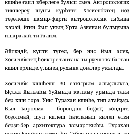
кәшәнәһе ғаилә ҡәберлеге булып сыға. Антропологик
тикшереү шуны күрһәтте: Хөсәйенбәктең йөҙ
төҙөлөшө памир-фирғәнә антропологик тибына
ҡарай, йәғни был уның Урта Азиянан булыуына
ишаралай, ти ғалим.
Әйткәндәй, күптән түгел, бер нисә йыл элек,
Хөсәйенбәктең һөйәктәре тантаналы рәүештә ҡабаттан
кәшәнәлә ерләнде, әүлиәнең рухына доғалар уҡылды.
Хөсәйенбәк кәшәнәһенән 30 саҡырым алыҫлыҡта,
Ыҫлаҡ йылғаһы буйында ҡалҡыу урында тағы
бер кәшәнә тора. Уны Турахан кәшәнәһе, тип атайҙар.
Был ҡоролма – борондан беҙҙең көндәргәсә,
боҙолмай, шул килеш һаҡланып килеп еткән
берҙән-бер архитектура ҡомартҡыһы. Турахан
исеме Башҡортостан һәм Себер менән идара иткән