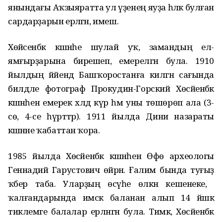
янындағы Аҡзыяратта ул үҙенең яуҙа һәләк булған
сардарҙарын ерләгән, имеш.
Хөйәсенбәк кәшәнәһе шулай уҡ, замандың ел-
ямғырҙарына бирешеп, емерелгән була. 1910
йылдың йәйендә Башҡоростанға килгән сағында
билдәле фотограф Прокудин-Горский Хөсәйенбәк
кәшәнәһен емерек хәлдә күрә һәм уны төшөрөп ала (3-
сө, 4-се һүрәттәр). 1911 йылда Диниә назараты
кәшәнәне ҡабаттан ҡора.
1985 йылда Хөсәйенбәк кәшәнәһен Өфө археологы
Геннадий Гарустович өйрәнә. Ғалим бында туғыҙ
ҡәбер таба. Уларҙың өсәүһе өлкән кешенеке, ә
ҡалғандарында имсәк баланан алып 14 йәшкә
тиклемге балалар ерләнгән була. Тимәк, Хөсәйенбәк