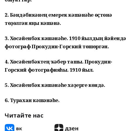
2. Бәндәбикәнең емерек кәшәнәһе өҫтөнә
төҙөлгән яңы кәшәнә.
3. Хөсәйенбәк кәшәнәһе. 1910 йылдың йәйендә
фотограф Прокудин-Горский төшөргән.
4. Хөсәйенбәктең ҡәбер ташы. Прокудин-
Горский фотографияһы. 1910 йыл.
5. Хөсәйенбәк кәшәнәһе хәҙерге көндә.
6. Турахан кәшәнәһе.
Читайте нас