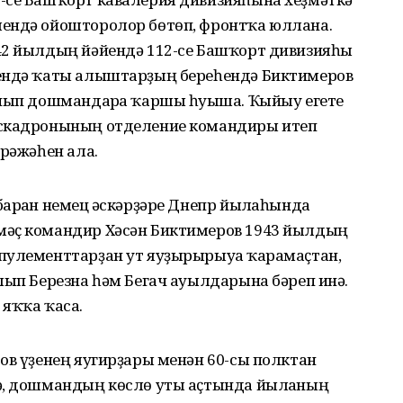
ендә ойошторолор бөтөп, фронтҡа юллана.
42 йылдың йәйендә 112-се Башҡорт дивизияһы
рендә ҡаты алыштарҙың береһендә Биктимеров
анып дошмандарға ҡаршы һуғыша. Ҡыйыу егете
эскадронының отделение командиры итеп
әрәжәһен ала.
арған немец ғәскәрҙәре Днепр йылғаһында
мәҫ командир Хәсән Биктимеров 1943 йылдың
пулементтарҙан ут яуҙырырыуға ҡарамаҫтан,
лып Березна һәм Бегач ауылдарына бәреп инә.
 яҡҡа ҡаса.
ов үҙенең яугирҙары менән 60-сы полктан
ә, дошмандың көслө уты аҫтында йылғаның