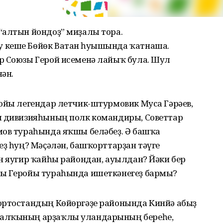
“алтын йондоҙ” миҙалы тора.
 кеше Бөйөк Ватан һуғышында ҡатнаша.
р Союзы Герой исеменә лайыҡ була. Шул
ән.
ройы легендар летчик-штурмовик Муса Гәрәев,
я дивизияһының полк командиры, Советтар
мов тураһында яҡшы беләбеҙ. Ә башҡа
еҙ һуң? Мәҫәлән, башҡорттарҙан тәүге
н яугир ҡайһы райондан, ауылдан? Йәки бер
зы Геройы тураһында ишеткәнегеҙ бармы?
ортостандың Көйөргәҙе районында Кинйә абыҙ
халҡының арҙаҡлы уландарының береһе,