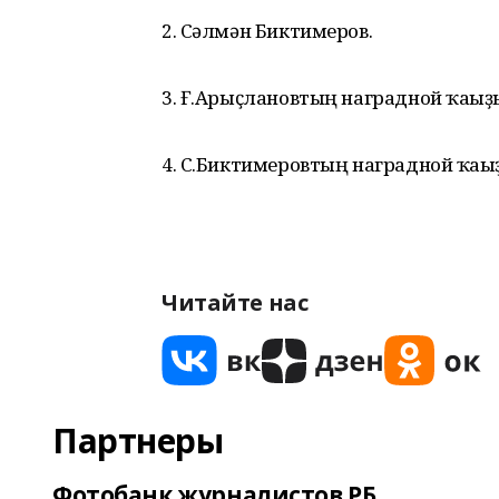
2. Сәлмән Биктимеров.
3. Ғ.Арыҫлановтың наградной ҡағыҙ
4. С.Биктимеровтың наградной ҡағы
Читайте нас
Партнеры
Фотобанк журналистов РБ