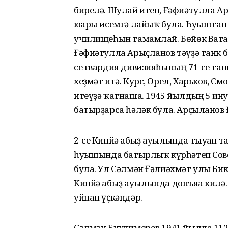
бирелә. Шулай итеп, Ғәфиәтулла А
юғары исемгә лайыҡ була. Һуғыштан
училищеһын тамамлай. Бөйөк Ватан
Ғәфиәтулла Арыҫланов тәүҙә танк 
се гвардия дивизияһының 71-се т
хеҙмәт итә. Курс, Орел, Харьков, С
итеүҙә ҡатнаша. 1945 йылдың 5 ғи
батырҙарса һәләк була. Арҫыланов 
2-се Кинйә абыҙ ауылында тыуған т
һуғышында батырлыҡ күрһәтеп Сове
була. Ул Сәлмән Ғәлиәхмәт улы Бик
Кинйә абыҙ ауылында донъяға килә.
уйнап үҫкәндәр.
Сәлмән Биктимеров 1941 йылда 112