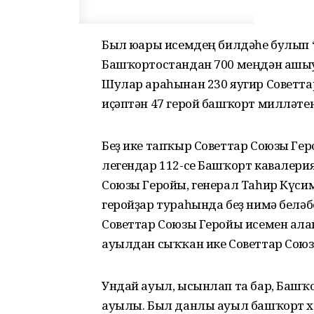
Был юғары исемдең билдәһе булып 
Башҡортостандан 700 меңдән ашыу
Шулар араһынан 230 яугир Советта
иҫәптән 47 герой башҡорт милләтен
Беҙ ике тапҡыр Советтар Союзы Ге
легендар 112-се Башҡорт кавалери
Союзы Геройы, генерал Таһир Күси
геройҙар тураһында беҙ нимә беләб
Советтар Союзы Геройы исемен алға
ауылдан сыҡҡан ике Советтар Сою
Ундай ауыл, ысынлап та бар, Башҡ
ауылы. Был данлы ауыл башҡорт 