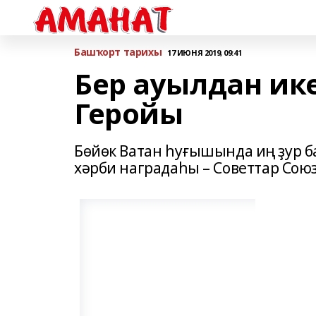
Башҡорт тарихы
17 ИЮНЯ 2019, 09:41
Бер ауылдан ик
Геройы
Бөйөк Ватан һуғышында иң ҙур 
хәрби наградаһы – Советтар Сою