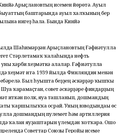
Кинйә Арыҫлановтың исемен йөрөтә. Ауыл
9 быуаттың баштарында ауыл халҡының бер
уылына нигеҙ һала. Бында Кинйә
уылда Шаһимәрҙән Арыҫлановтың Ғәфиәтулла
к егет Стәрлетамаҡ ҡалаһында нефть
уны хәрби хеҙмәткә алалар. Ғәфиәтулла
дә хеҙмәт итә. 1939 йылда Финляндия менән
 ебәрелә. Был һуғышта беҙҙең ғәскәрҙәр ҡышҡы
 Шуға ҡарамаҫтан, совет ғәскәрҙәре финдарҙың
мәт иткән полк, яуға ташланып, дошмандың
ҡаты ҡаршылыҡҡа осрай. Уның взводындағы өс
тулла дошмандың пулемет һәм артиллерия
әлдә ҡалған яуҙаштарын үлемдән ҡотҡара. Ошо
апрелендә Советтар Союзы Геройы исеме