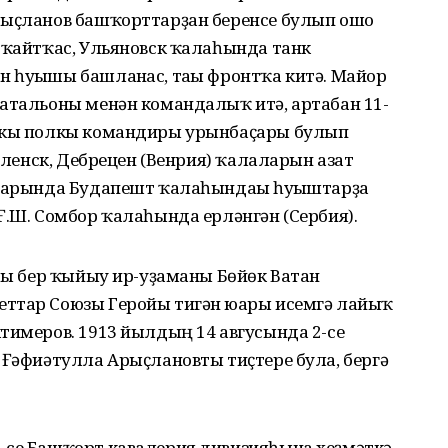
рыҫланов башҡорттарҙан беренсе булып ошо
 ҡайтҡас, Ульяновск ҡалаһында танк
 һуғышы башланғас, тағы фронтҡа китә. Майор
батальоны менән командалыҡ итә, артабан 11-
анкы полкы командиры урынбаҫары булып
моленск, Дебрецен (Венрия) ҡалаларын азат
нуарында Будапешт ҡалаһындағы һуғыштарҙа
Ғ.Ш. Сомбор ҡалаһында ерләнгән (Сербия).
ағы бер ҡыйыу ир-уҙаманы Бөйөк Ватан
ттар Союзы Геройы тигән юғары исемгә лайыҡ
тимеров. 1913 йылдың 14 авгусында 2-се
 Ғәфиәтулла Арыҫлановты тиҫтере була, бергә
-се Башҡорт кавалерия дивизияһына хеҙмәткә