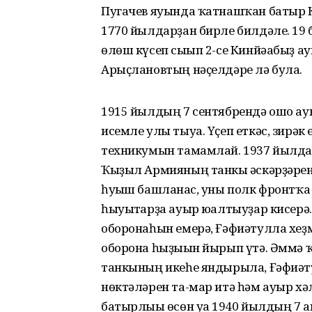
Пугачев яуында ҡатнашҡан батыр 
1770 йылдарҙан бирле билдәле. 1
өлөш күсеп сығып 2-се Кинйәабыҙ а
Арыҫлановтың нәҫелдәре лә була.
1915 йылдың 7 сентябрендә ошо а
исемле улы тыуа. Үҫеп еткәс, зирә
техникумын тамамлай. 1937 йылда 
Ҡыҙыл Армияның танкы ғәскәрҙәрен
һуғыш башланғас, уны полк фронтҡа
һыуығтарҙа ауыр юғалтыуҙар кисерә.
оборонаһын емерә, Ғәфиәтулла хеҙ
оборона һыҙығын йырып үтә. Әммә 
танкының икеһе яндырыла, Ғәфиә
нөктәләрен та-мар итә һәм ауыр х
батырлығы өсөн уға 1940 йылдың 7 