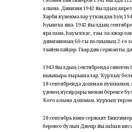
алына. Дивизия 1942 йылдың апрел
Хәрби күнекмәләр үткәндән һуң 19
һуғышҡа инә. 1942 йылдың сентяб
яралана, һауыҡҡас, тағы ла ажарл
дивизияның 60-сы полкының 2-се 
тәғәйенләйҙәр. Гвардия сержанты д
1943 йылдың сентябрендә синегеп б
нығынырға тырышалар. Ҡурҡыу бел
18 сентябрендә дошман пушканан, 
үҙенең яугирҙары менән беренсе бу
Ҡото алынға дошман, ҡурҡып төрлө
28 сентябрь көнө сержант Биктимер
беренсе булып Днепр йылғаһын кис