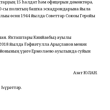
тарҙың 15 һалдат һәм офицерын дөмөктөрә,
60-сы полктың башҡа эскадрондарына йылға
рлығы өсөн 1944 йылда Советтар Союзы Геройы
ылған. Яҡташтары Кинйәабыҙ ауылы
 2018 йылда Ғәфиәтулла Арыҫланов менән
айонының үҙәге Ермолаево ауылында суйын
Азат ЮЛАН.
Һүрәттәр.