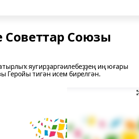
е Советтар Союзы
батырлыҡ яугирҙаргәилебеҙҙең иң юғары
зы Геройы тигән исем бирелгән.