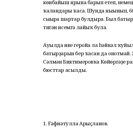
көнбайыш ярына барып етеп, немец
ҡалғандары ҡаса. Шунда нығынып, 
сығырға шартар булдыра. Был баты
тигән исемгә лайыҡ була.
Ауылда ике геройға ла һәйкәл ҡуй
батырҙарын бер ҡасан да онотмай.
Сәлмән Биктимеровҡа Көйөргәҙе р
бюсттар асылды.
1. Ғәфиәтулла Арыҫланов.