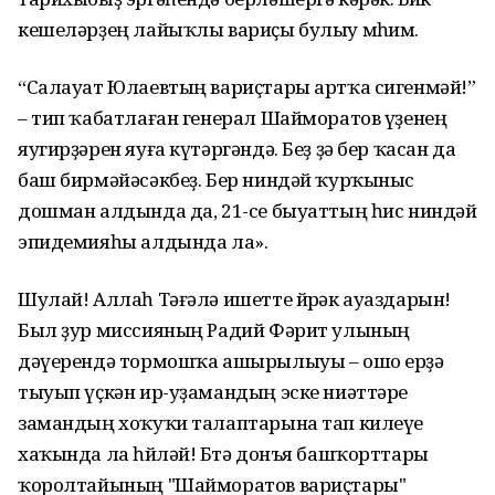
кешеләрҙең лайыҡлы вариҫы булыу мөһим.
“Салауат Юлаевтың вариҫтары артҡа сигенмәй!”
– тип ҡабатлаған генерал Шайморатов үҙенең
яугирҙәрен яуға күтәргәндә. Беҙ ҙә бер ҡасан да
баш бирмәйәсәкбеҙ. Бер ниндәй ҡурҡыныс
дошман алдында да, 21-се быуаттың һис ниндәй
эпидемияһы алдында ла».
Шулай! Аллаһ Тәғәлә ишетте йөрәк ауаздарын!
Был ҙур миссияның Радий Фәрит улының
дәүерендә тормошҡа ашырылыуы – ошо ерҙә
тыуып үҫкән ир-уҙамандың эске ниәттәре
замандың хоҡуҡи талаптарына тап килеүе
хаҡында ла һөйләй! Бөтә донъя башҡорттары
ҡоролтайының "Шайморатов вариҫтары"