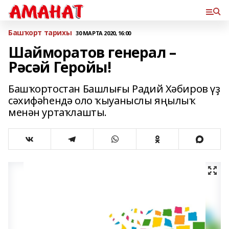
Башҡорт тарихы
30 МАРТА 2020, 16:00
Шайморатов генерал –
Рәсәй Геройы!
Башҡортостан Башлығы Радий Хәбиров үҙ
сәхифәһендә оло ҡыуаныслы яңылыҡ
менән уртаҡлашты.