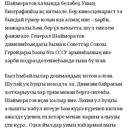
Шайморатов хаҡында беләбеҙ. Уның
биографияһы иҫ китмәле. Бер киносценарист та
бындай ғүмер юлын яҙа алмаҫ ине – хәрби,
мажаралы һәм, бер үк ваҡытта, шул тиклем
фажиғәле. Генерал Шайморатов
дивизияһындағы һымаҡ Советтар Союзы
Геройҙары һаны бөтә СССР армияһының ике
хәрби подразделениеһында ғына булған.
Был һыбайлылар дошмандың ҡотон алған.
Шулай уҡ һуңғы походта ла. Дивизия байрағын
ҡотҡарыусылар төркөмө менән бергә сигенһә,
Шайморатов иҫән ҡалыр ине. Ләкин ул һуңғы
алышты ҡабул итеүҙе һәм күҙгә күренеп килгән
әжәлде үҙенең төп көстәре менән ҡаршы алыуҙы
өҫтөн күрә... Оҙаҡ йылдар уның ҡаһарманлығы