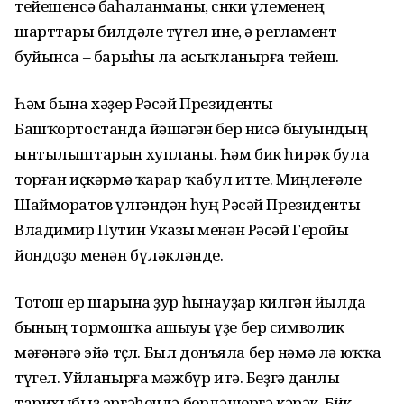
тейешенсә баһаланманы, сөнки үлеменең
шарттары билдәле түгел ине, ә регламент
буйынса – барыһы ла асыҡланырға тейеш.
Һәм бына хәҙер Рәсәй Президенты
Башҡортостанда йәшәгән бер нисә быуындың
ынтылыштарын хупланы. Һәм бик һирәк була
торған иҫкәрмә ҡарар ҡабул итте. Миңлеғәле
Шайморатов үлгәндән һуң Рәсәй Президенты
Владимир Путин Указы менән Рәсәй Геройы
йондоҙо менән бүләкләнде.
Тотош ер шарына ҙур һынауҙар килгән йылда
бының тормошҡа ашыуы үҙе бер символик
мәғәнәгә эйә төҫлө. Был донъяла бер нәмә лә юҡҡа
түгел. Уйланырға мәжбүр итә. Беҙгә данлы
тарихыбыҙ эргәһендә берләшергә кәрәк. Бөйөк