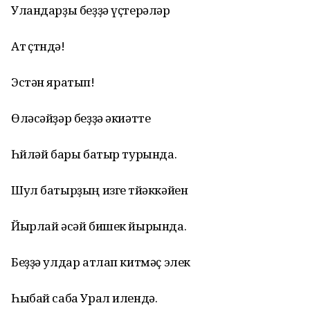
Уландарҙы беҙҙә үҫтерәләр
Ат өҫтөндә!
Эстән яратып!
Өләсәйҙәр беҙҙә әкиәтте
Һөйләй бары батыр турында.
Шул батырҙың изге төйәккәйен
Йырлай әсәй бишек йырында.
Беҙҙә улдар атлап китмәҫ элек
Һыбай саба Урал илендә.