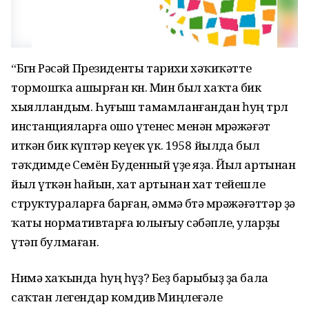
“Бөгөн Рәсәй Президенты тарихи хәҡиҡәтте
тормошҡа ашырған көн. Мин был хаҡта бик
хыялландым. Һуғыш тамамланғандан һуң төрлө
инстанцияларға ошо үтенес менән мөрәжәғәт
иткән бик күптәр кеүек үк. 1958 йылда был
тәҡдимде Семён Буденный үҙе яҙа. Йыл артынан
йыл үткән һайын, хат артынан хат тейешле
структураларға барған, әммә бөтә мөрәжәғәттәр ҙә
ҡаты нормативтарға юлығыу сәбәпле, уларҙы
үтәп булмаған.
Нимә хаҡында һуң һүҙ? Беҙ барыбыҙ ҙа бала
саҡтан легендар комдив Миңлеғәле