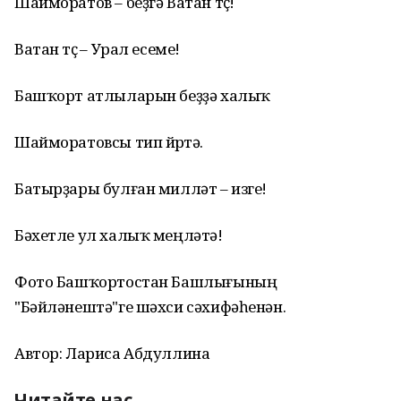
Шайморатов – беҙгә Ватан төҫө!
Ватан төҫө – Урал есеме!
Башҡорт атлыларын беҙҙә халыҡ
Шайморатовсы тип йөрөтә.
Батырҙары булған милләт – изге!
Бәхетле ул халыҡ меңләтә!
Фото Башҡортостан Башлығының
"Бәйләнештә"ге шәхси сәхифәһенән.
Автор: Лариса Абдуллина
Читайте нас