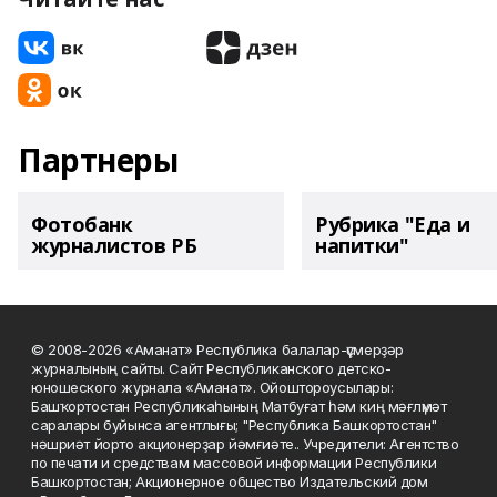
Партнеры
Фотобанк
Рубрика "Еда и
журналистов РБ
напитки"
© 2008-2026 «Аманат» Республика балалар-үҫмерҙәр
журналының сайты. Сайт Республиканского детско-
юношеского журнала «Аманат». Ойоштороусылары:
Башҡортостан Республикаһының Матбуғат һәм киң мәғлүмәт
саралары буйынса агентлығы; "Республика Башкортостан"
нәшриәт йорто акционерҙар йәмғиәте.. Учредители: Агентство
по печати и средствам массовой информации Республики
Башкортостан; Акционерное общество Издательский дом