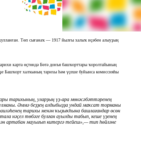
ҡулланған. Төп сығанаҡ — 1917 йылғы халыҡ иҫәбен алыуҙың
арихи карта өҫтөндә Бөтә донъя башҡорттары ҡоролтайының
рҙе Башҡорт халҡының тарихы һәм үҫеше буйынса комиссияһы
ры тарихының, уларҙың үҙ-ара мөнәсәбәттәренең
улманы. Әммә беҙҙең алдыбыҙҙа ундай маҡсат торманы
ғаиләһенең тарихы менән ҡыҙыҡһына башлағандар өсөн
тала нәҫел төбәге булған ауылды табып, кеше үҙенең
ән артабан мауығып китергә тейеш»,— тип һөйләне