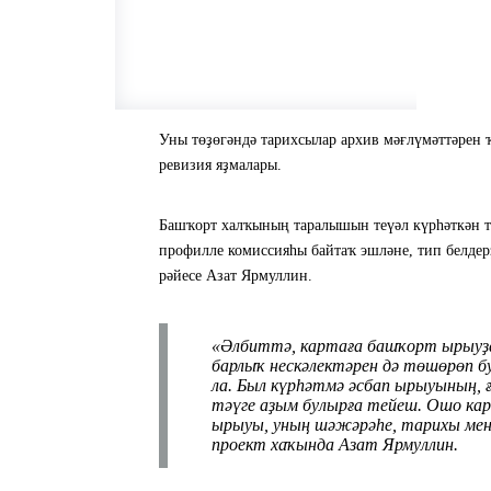
Уны төҙөгәндә тарихсылар архив мәғлүмәттәрен 
ревизия яҙмалары.
Башҡорт халҡының таралышын теүәл күрһәткән т
профилле комиссияһы байтаҡ эшләне, тип белде
рәйесе Азат Ярмуллин.
«Әлбиттә, картаға башҡорт ырыуҙа
барлыҡ нескәлектәрен дә төшөрөп б
ла. Был күрһәтмә әсбап ырыуының, 
тәүге аҙым булырға тейеш. Ошо кар
ырыуы, уның шәжәрәһе, тарихы мен
проект хаҡында Азат Ярмуллин.