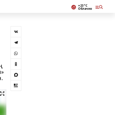
+23 °С
Облачно
ң
ы»
.