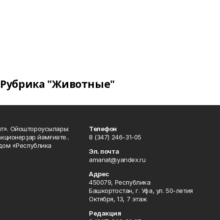
Рубрика "Животные"
ат». Ойоштороусылары:
Телефон
кционерҙар йәмғиәте..
8 (347) 246-31-05
 дом «Республика
Эл. почта
amanat@yandex.ru
Адрес
450079, Республика
Башкортостан, г. Уфа, ул. 50-летия
Октября, 13, 7 этаж
Редакция