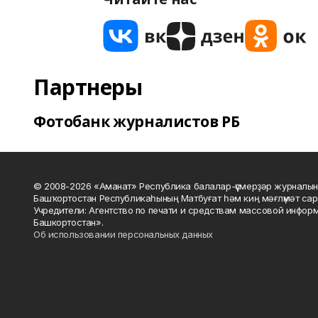
Партнеры
Фотобанк журналистов РБ
© 2008-2026 «Аманат» Республика балалар-үҫмерҙәр журналын
Башҡортостан Республикаһының Матбуғат һәм киң мәғлүмәт сар
Учредители: Агентство по печати и средствам массовой инфор
Башкортостан».
Об использовании персональных данных