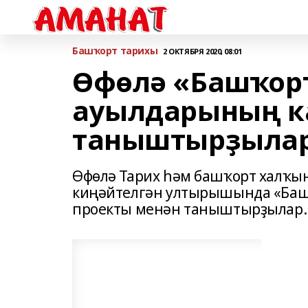
Башҡорт тарихы
2 ОКТЯБРЯ 2020, 08:01
Өфөлә «Башҡор
ауылдарының к
таныштырҙыла
Өфөлә Тарих һәм башҡорт халҡын
киңәйтелгән ултырышында «Баш
проекты менән таныштырҙылар. 