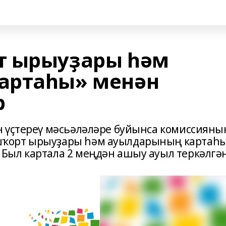
т ырыуҙары һәм
артаһы» менән
р
 үҫтереү мәсьәләләре буйынса комиссияны
ҡорт ырыуҙары һәм ауылдарының картаһ
Был картала 2 меңдән ашыу ауыл теркәлгән