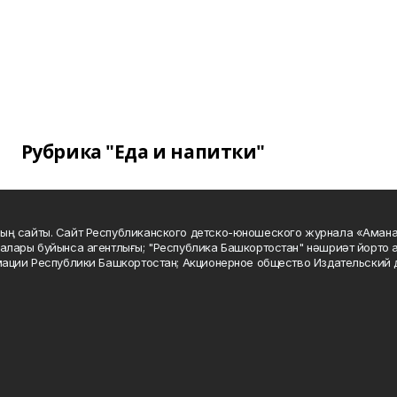
Рубрика "Еда и напитки"
ың сайты. Сайт Республиканского детско-юношеского журнала «Аман
алары буйынса агентлығы; "Республика Башкортостан" нәшриәт йорто а
мации Республики Башкортостан; Акционерное общество Издательский