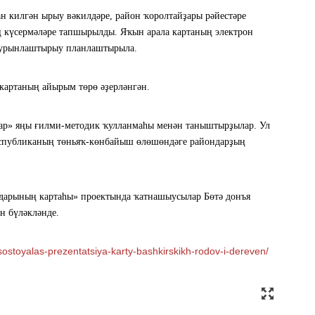
 килгән ырыу вәкилдәре, район ҡоролтайҙары рәйестәре
 күсермәләре тапшырылды. Яҡын арала картаның электрон
 урынлаштырыу планлаштырыла.
артаның айырым төрө әҙерләнгән.
ар» яңы ғилми-методик ҡулланмаһы менән таныштырҙылар. Ул
 республиканың төньяҡ-көнбайыш өлөшөндәге райондарҙың
дарының картаһы» проектында ҡатнашыусылар Бөтә донъя
н бүләкләнде.
stoyalas-prezentatsiya-karty-bashkirskikh-rodov-i-dereven/