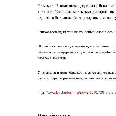
Ултырышта Башҡортостандың төрлө райондарынан
ҡатнашты. Уларға башҡорт ырыуҙары картаһының
версияһын Бөтә донъя башҡорттарының сайтына
Башҡортостандың төньяҡ-көнбайыш өлөшө өсөн к
Шулай уҡ комиссия ултырышында «Без башкортл
бер нисә төрҙә әҙерләнгән, уларҙың һәр береһе
береһенә арналған.
Ултырыш аҙағында «Башҡорт ырыуҙары һәм ауыл
башҡорттары ҡоролтайының рәхмәт хаттары менә
www.bashinform.ru/news/1501728-v-ufe-so
https://
Читайте нас