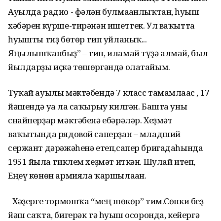
Ауылда радио - фәлән булмағанлыҡтан, һуғыш
хәбәрен күрше-тирәнән ишеттек. Ул ваҡытта
һуғышты тиҙ бөтөр тип уйланыҡ...
Яңылышҡанбыҙ” – тип, иламай түҙә алмай, был
йылдарҙы иҫкә төшөргәндә олатайым.
Туҡай ауылы мәктәбендә 7 класс тамамлағас , 17
йәшендә уға ла саҡырыу килгән. Башта уны
снайперҙар мәктәбенә ебәрәләр. Хеҙмәт
ваҡытында рядовой саперҙан – младший
сержант дәрәжәһенә етеп,сапер бригадаһында
1951 йылға тиклем хеҙмәт иткән. Шулай итеп,
Еңеү көнөн армияла ҡаршылаған.
- Хәҙерге тормошҡа “мең шөкөр” тим.Сөнки беҙ
йәш саҡта, бигерәк тә һуғыш осоронда, кейергә