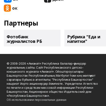
Партнеры
Фотобанк
Рубрика "Еда и
журналистов РБ
напитки"
© 2008-2026 «Аманат» Республика балалар-үҫмерҙәр
журналының сайты. Сайт Республиканского детско-
юношеского журнала «Аманат». Ойоштороусылары:
Башҡортостан Республикаһының Матбуғат һәм киң мәғлүмәт
саралары буйынса агентлығы; "Республика Башкортостан"
нәшриәт йорто акционерҙар йәмғиәте.. Учредители: Агентство
по печати и средствам массовой информации Республики
Башкортостан; Акционерное общество Издательский дом
«Республика Башкортостан».
Об использовании персональных данных