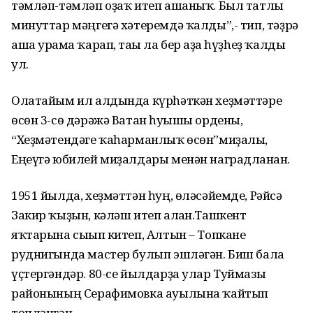
тәмләп-тәмләп оҙаҡ итеп ашаныҡ. Был татлы
минуттар мәңгегә хәтеремдә ҡалды”,- тип, тәҙрә
аша урамға ҡарап, тағы ла бер аҙға һүҙһеҙ ҡалды
ул.
Олатайым ил алдында күрһәткән хеҙмәттәре
өсөн 3-сө дәрәжә Ватан һуғышы ордены,
“Хеҙмәтендәге ҡаһарманлыҡ өсөн”миҙалы,
Еңеүгә юбилей миҙалдары менән наградланған.
1951 йылда, хеҙмәттән һуң, өләсәйемде, Рәйсә
Закир ҡыҙын, кәләш итеп алған.Ташкент
яҡтарына сығып китеп, Алтын – Топкане
руднигында мастер булып эшләгән. Биш бала
үҫтергәндәр. 80-се йылдарҙа улар Туймазы
районының Серафимовка ауылына ҡайтып
төпләнгән .