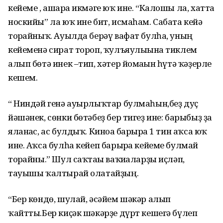
кейеме , ашарға икмәге юҡ ине. “Калошы ла, хатта
носкийы” ла юҡ ине бит, исмаһам. Сабата кейә
торғайныҡ. Ауылда берәү вафат булһа, уның
кейеменә сират тороп, ҡулъяулығына тиклем
алып бөтә инек –тип, хәтер йомғағын һүтә ҡәҙерле
кешем.
“ Ниндәй генә ауырлыҡтар булмаһын,беҙ дуҫ
йәшәнек, сөнки бөтәбеҙ бер тигеҙ ине: барыбыҙ ҙа
яланғас, ас булдыҡ. Киноға барырға 1 тин аҡса юҡ
ине. Аҡса булһа кейеп барырға кейеме булмай
торғайны.” Шул саҡтағы ваҡиғаларҙы иҫләп,
тауышы ҡалтырай олатайҙың.
“Бер көндө, шулай, әсәйем шәкәр алып
ҡайтты.Бер киҫәк шәкәрҙе дүрт кешегә бүлеп