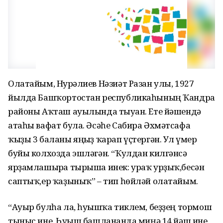
Олатайым, Нурғәлиев Нәзиәт Разан улы, 1927
йылда Башҡортостан республикаһының Ҡандра
районы Аҡташ ауылында тыуған. Ете йәшендә
атаһы вафат була. Әсәһе Сабира Әхмәтсафа
ҡыҙы 3 баланы яңғыҙ ҡарап үҫтергән. Ул ғүмер
буйы колхозда эшләгән. “Ҡулдан килгәнсә
ярҙамлашырға тырыша инек: ураҡ урҙыҡ,бесән
саптыҡ,ер ҡаҙыныҡ” – тип һөйләй олатайым.
“Ауыр булһа ла, һуғышҡа тиклем, беҙҙең тормош
тыныс ине. Һуғыш башланғанда миңә 14 йәш ине.