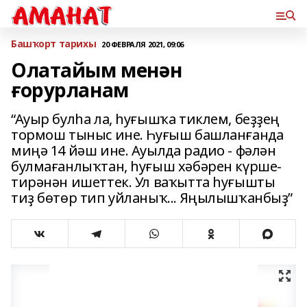
Башҡорт тарихы
20 ФЕВРАЛЯ 2021, 09:06
Олатайым менән
ғорурланам
“Ауыр булһа ла, һуғышҡа тиклем, беҙҙең
тормош тыныс ине. Һуғыш башланғанда
миңә 14 йәш ине. Ауылда радио - фәлән
булмағанлыҡтан, һуғыш хәбәрен күрше-
тирәнән ишеттек. Ул ваҡытта һуғышты
тиҙ бөтөр тип уйланыҡ... Яңылышҡанбыҙ”