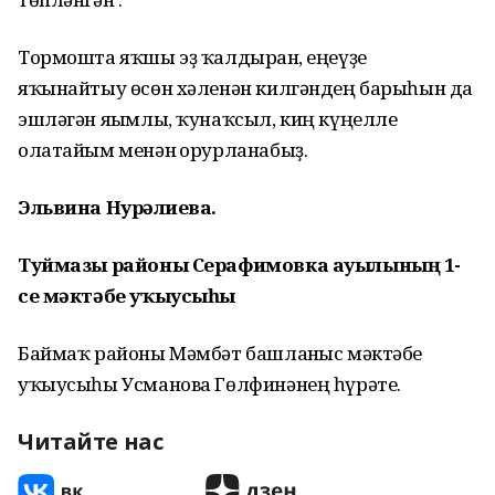
Тормошта яҡшы эҙ ҡалдырған, еңеүҙе
яҡынайтыу өсөн хәленән килгәндең барыһын да
эшләгән яғымлы, ҡунаҡсыл, киң күңелле
олатайым менән ғорурланабыҙ.
Эльвина Нурғәлиева.
Туймазы районы Серафимовка ауылының 1-
се мәктәбе уҡыусыһы
Баймаҡ районы Мәмбәт башланғыс мәктәбе
уҡыусыһы Усманова Гөлфинәнең һүрәте.
Читайте нас