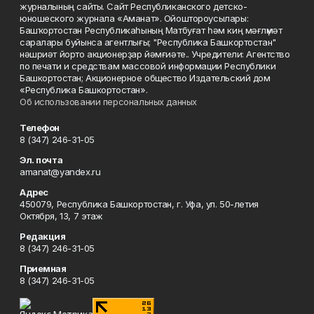
журналының сайты. Сайт Республиканского детско-
юношеского журнала «Аманат». Ойоштороусылары:
Башҡортостан Республикаһының Матбуғат һәм киң мәғлүмәт
саралары буйынса агентлығы; "Республика Башкортостан"
нәшриәт йорто акционерҙар йәмғиәте.. Учредители: Агентство
по печати и средствам массовой информации Республики
Башкортостан; Акционерное общество Издательский дом
«Республика Башкортостан».
Об использовании персональных данных
Телефон
8 (347) 246-31-05
Эл. почта
amanat@yandex.ru
Адрес
450079, Республика Башкортостан, г. Уфа, ул. 50-летия
Октября, 13, 7 этаж
Редакция
8 (347) 246-31-05
Приемная
8 (347) 246-31-05