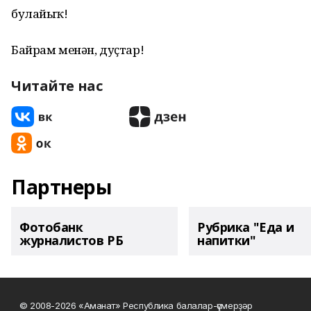
булайыҡ!
Байрам менән, дуҫтар!
Читайте нас
Партнеры
Фотобанк
Рубрика "Еда и
журналистов РБ
напитки"
© 2008-2026 «Аманат» Республика балалар-үҫмерҙәр