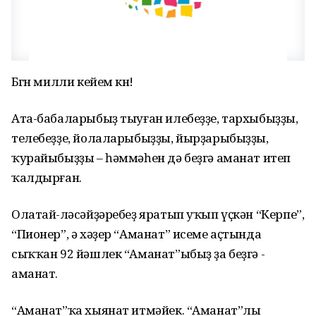
Бөгөн милли кейем көнө!
Ата-бабаларыбыҙ тыуған илебеҙҙе, тархыбыҙҙы,
телебеҙҙе, йолаларыбыҙҙы, йырҙарыбыҙҙы,
ҡурайыбыҙҙы – һәммәһен дә беҙгә аманат итеп
ҡалдырған.
Олатай-өләсәйҙәребеҙ яратып уҡып үҫкән “Керпе”,
“Пионер”, ә хәҙер “Аманат” исеме аҫтында
сыҡҡан 92 йәшлек “Аманат”ыбыҙ ҙа беҙгә -
аманат.
“Аманат”ҡа хыянат итмәйек. “Аманат”лы