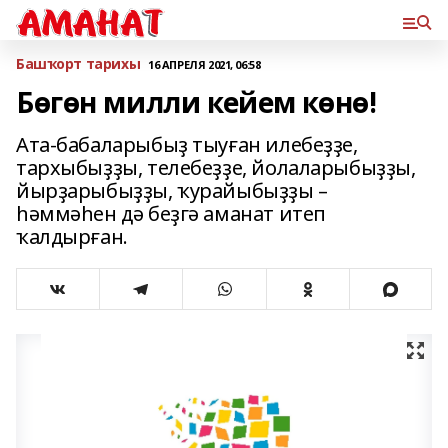
Башҡорт тарихы
16 АПРЕЛЯ 2021, 06:58
Бөгөн милли кейем көнө!
Ата-бабаларыбыҙ тыуған илебеҙҙе,
тархыбыҙҙы, телебеҙҙе, йолаларыбыҙҙы,
йырҙарыбыҙҙы, ҡурайыбыҙҙы –
һәммәһен дә беҙгә аманат итеп
ҡалдырған.