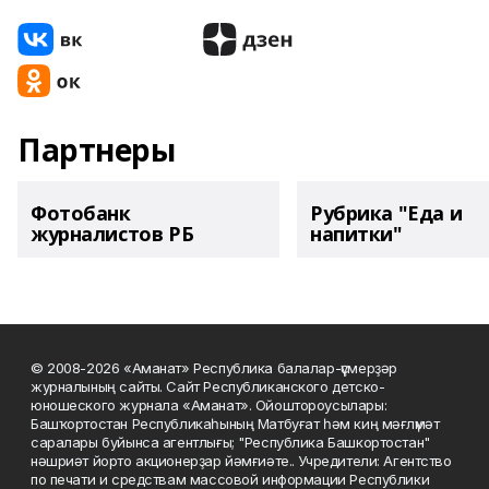
Партнеры
Фотобанк
Рубрика "Еда и
журналистов РБ
напитки"
© 2008-2026 «Аманат» Республика балалар-үҫмерҙәр
журналының сайты. Сайт Республиканского детско-
юношеского журнала «Аманат». Ойоштороусылары:
Башҡортостан Республикаһының Матбуғат һәм киң мәғлүмәт
саралары буйынса агентлығы; "Республика Башкортостан"
нәшриәт йорто акционерҙар йәмғиәте.. Учредители: Агентство
по печати и средствам массовой информации Республики