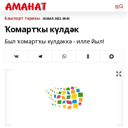
Башҡорт тарихы
26 МАЯ 2022, 09:43
Ҡомартҡы күлдәк
Был ҡомартҡы күлдәккә - илле йыл!