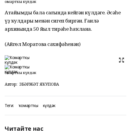
Ҡомартҡы күлдәк
Атайымдың бала сағында кейгән күлдәге. Әсәһе
үҙ ҡулдары менән сигеп биргән. Ғаилә
архивында 50 йыл тирәһе һаҡлана.
(Айгөл Моратова сәхифәһенән)
Ҡомартҡы күлдәк
Автор:
ЗӨБӘРЖӘТ ЯҠУПОВА
Теги:
ҡомартҡы
күлдәк
Читайте нас