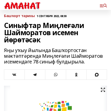
Башҡорт тарихы
1 СЕНТЯБРЯ 2022, 08:30
Синыфтар Миңлеғәли
Шайморатов исемен
йөрөтәсәк
Яңы уҡыу йылында Башҡортостан
мәктәптәрендә Миңлеғәли Шайморатов
исемендәге 78 синыф булдырыла.