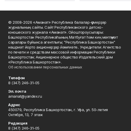
© 2008-2026 «Аманат» Республика балалар-үҫмерҙәр
журналының сайты. Сайт Республиканского детско-
юношеского журнала «Аманат». Ойоштороусылары:
Башҡортостан Республикаһының Матбуғат һәм киң мәғлүмәт
саралары буйынса агентлығы; "Республика Башкортостан"
нәшриәт йорто акционерҙар йәмғиәте.. Учредители: Агентство
по печати и средствам массовой информации Республики
Башкортостан; Акционерное общество Издательский дом
«Республика Башкортостан».
Об использовании персональных данных
Телефон
8 (347) 246-31-05
Эл. почта
amanat@yandex.ru
Адрес
450079, Республика Башкортостан, г. Уфа, ул. 50-летия
Октября, 13, 7 этаж
Редакция
8 (347) 246-31-05