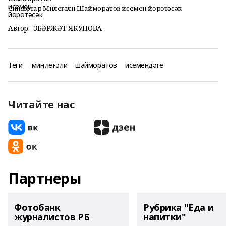
Синыфтар Миңлеғәли Шайморатов исемен йөрөтәсәк
Автор:
ЗӨБӘРЖӘТ ЯҠУПОВА
Теги:
миңлеғәли
шайморатов
исемендәге
Читайте нас
Партнеры
Фотобанк
Рубрика "Еда и
журналистов РБ
напитки"