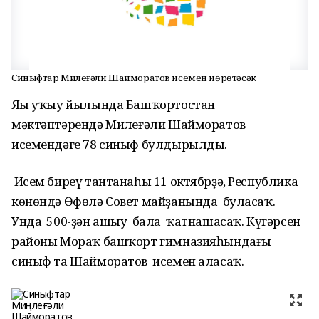
Синыфтар Миңлеғәли Шайморатов исемен йөрөтәсәк
Яңы уҡыу йылында Башҡортостан
мәктәптәрендә Миңлеғәли Шайморатов
исемендәге 78 синыф булдырылды.
Исем биреү тантанаһы 11 октябрҙә, Республика
көнөндә Өфөлә Совет майҙанында буласаҡ.
Унда 500-ҙән ашыу бала ҡатнашасаҡ. Күгәрсен
районы Мораҡ башҡорт гимназияһындағы
синыф та Шайморатов исемен аласаҡ.