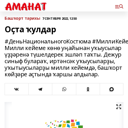
Башҡорт тарихы
7 СЕНТЯБРЯ 2022, 12:50
Оҫта ҡулдар
#ДеньНациональногоКостюма #МиллиКей
Милли кейеме көнө уңайынан уҡыусылар
үҙҙәренә түшелдерек эшләп таҡты. Дежур
синыф булараҡ, иртәнсәк уҡыусыларҙы,
уҡытыусыларҙы милли кейемдә, башҡорт
көйҙәре аҫтында ҡаршы алдылар.