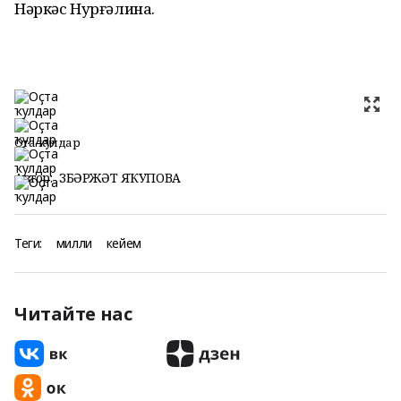
Нәркәс Нурғәлина.
Оҫта ҡулдар
Автор:
ЗӨБӘРЖӘТ ЯҠУПОВА
Теги:
милли
кейем
Читайте нас