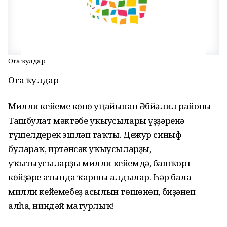
Оҫта ҡулдар
Оҫта ҡулдар
Милли кейеме көнө уңайынан Әбйәлил районы
Ташбулат мәктәбе уҡыусылары үҙҙәренә
түшелдерек эшләп таҡты. Дежур синыф
булараҡ, иртәнсәк уҡыусыларҙы,
уҡытыусыларҙы милли кейемдә, башҡорт
көйҙәре аҫтында ҡаршы алдылар. Һәр бала
милли кейемебеҙ асылын төшөнөп, биҙәнеп
алһа, ниндәй матурлыҡ!