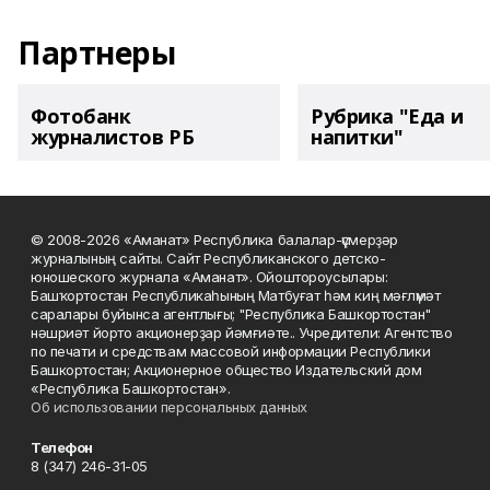
Партнеры
Фотобанк
Рубрика "Еда и
журналистов РБ
напитки"
© 2008-2026 «Аманат» Республика балалар-үҫмерҙәр
журналының сайты. Сайт Республиканского детско-
юношеского журнала «Аманат». Ойоштороусылары:
Башҡортостан Республикаһының Матбуғат һәм киң мәғлүмәт
саралары буйынса агентлығы; "Республика Башкортостан"
нәшриәт йорто акционерҙар йәмғиәте.. Учредители: Агентство
по печати и средствам массовой информации Республики
Башкортостан; Акционерное общество Издательский дом
«Республика Башкортостан».
Об использовании персональных данных
Телефон
8 (347) 246-31-05