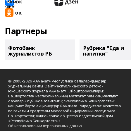
Партнеры
Фотобанк
Рубрика "Еда и
журналистов РБ
напитки"
© 2008-2026 «Аманат» Республика балалар-үҫмерҙәр
журналының сайты. Сайт Республиканского детско-
юношеского журнала «Аманат». Ойоштороусылары:
Башҡортостан Республикаһының Матбуғат һәм киң мәғлүмәт
саралары буйынса агентлығы; "Республика Башкортостан"
нәшриәт йорто акционерҙар йәмғиәте.. Учредители: Агентство
по печати и средствам массовой информации Республики
Башкортостан; Акционерное общество Издательский дом
«Республика Башкортостан».
Об использовании персональных данных