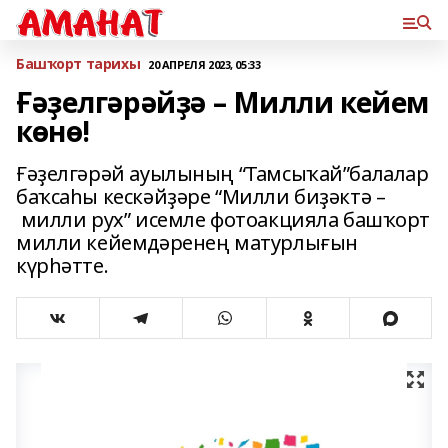
Башҡорт тарихы
20 АПРЕЛЯ 2023, 05:33
Ғәҙелгәрәйҙә – Милли кейем
көнө!
Ғәҙелгәрәй ауылының “Тамсыҡай”балалар
баҡсаһы кескәйҙәре “Милли биҙәктә –
милли рух” исемле фотоакцияла башҡорт
милли кейемдәренең матурлығын
күрһәтте.