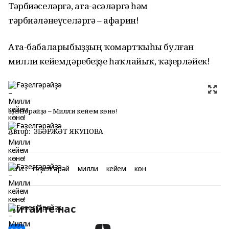
Тәрбиәселәргә, ата-әсәләргә һәм
тәрбиәләнеүселәргә – афарин!
Ата-бабаларыбыҙҙың ҡомартҡыһы булған
милли кейемдәребеҙҙе һаҡлайыҡ, ҡәҙерләйек!
Ғәҙелгәрәйҙә – Милли кейем көнө!
Автор:
ЗӨБӘРЖӘТ ЯҠУПОВА
Теги:
ғәҙелгәрәй
милли
кейем
көн
Читайте нас