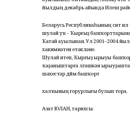
йылдың декабрь айында Илеш рай
Беларусь Республикаһының сит ил 
шулай уҡ – Ҡырғыҙ башҡорттарын
Ҡатай ауылынан. Ул 2001–2004 йы
хакимиәтен етәкләне.
Шулай итеп, Ҡырғыҙ ырыуы башҡортта
ҡаҙаныштарға өлгәшкән ырыуҙашта
шәхестәр дөйөм башҡорт
халҡының ғорурлығы булып тора.
Азат ЮЛАН, тарихсы.