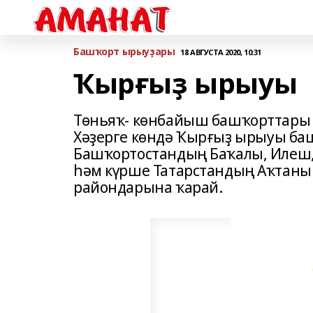
Башҡорт ырыуҙары
18 АВГУСТА 2020, 10:31
Ҡырғыҙ ырыуы
Төньяҡ- көнбайыш башҡорттары 
Хәҙерге көндә Ҡырғыҙ ырыуы ба
Башҡортостандың Баҡалы, Илеш,
һәм күрше Татарстандың Аҡтаныш
райондарына ҡарай.