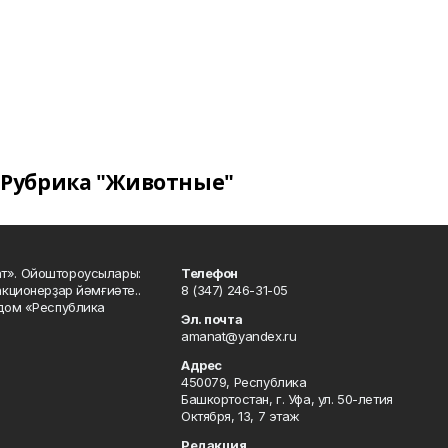
Рубрика "Животные"
ат». Ойоштороусылары:
Телефон
кционерҙар йәмғиәте..
8 (347) 246-31-05
 дом «Республика
Эл. почта
amanat@yandex.ru
Адрес
450079, Республика
Башкортостан, г. Уфа, ул. 50-летия
Октября, 13, 7 этаж
Редакция