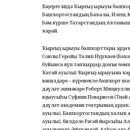
Хәҙерге көндә Ҡырғыҙ ырыуы башҡо
Башҡортостандың Баҡалы, Илеш, К
һәм күрше Татарстандың Аҡтаныш,
ҡарай.
Ҡырғыҙ ырыуы башҡорттары арҙаҡлы
Союзы Геройы Талип Нурҡаев (Баҡа
буйынса күп тапҡырҙар донъя чем
Ҡатай ауылы) Ҡырғыҙ ырыуына ҡа
вәкилдәре – күренекле башҡорт ша
дәүләт эшмәкәре Роберт Миңнулл
яҙыусыһы Суфиян Поварисов (Төпәй 
дәүләт академия театрының арҙаҡ
ауылы), Башҡортостандың халыҡ 
ауылы), билдәле Рәсәй йырсыһы А
ауылынан). Әйткәндәй, Алһыу ата-б