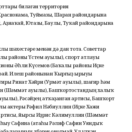
рттары биләгән территория
раснокама, Туймазы, Шаран райондарына
 Аҙнаҡай, Ютазы, Баулы, Туҡай райондарына
 шәхестәре менән дә дан тота. Советтар
лы районы Үстем ауылы), спорт атлауы
пионы Әһли Күсемов (Баҡалы районы Иҫке
рай. Илеш районынан Ҡырғыҙ ырыуы
ғиры Ринат Хәйри (Урмәт ауылы), шағир һәм
ин (Шәммәт ауылы), Башҡортостандың халыҡ
ауылы), Рәсәйҙең атҡаҙанған артисы, Башҡорт
лы актеры Рәфил Нәбиуллин (Иҫке Хажи
артисы, йырсы Иҙрис Кәлимуллин (Шәммәт
лһыу Сафина (атаһы Рәлиф Сафин Уяндыҡ
абаларының төбәген онотмай. Ул үткән