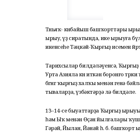
Төньяҡ- көнбайыш башҡорттары ыры
ырыу, үҙ сиратында, ике ырыуға бү
икенсеһе Тәңкәй-Ҡырғыҙ исемен йөрөт
Тарихсылар билдәләүенсә, Ҡырғы
Урта Азияла көн иткән боронғо төрк
бөгөнгө ҡырғыҙ халҡы менән генә бә
тываларҙа, үзбәктәрҙә лә билдәле.
13–14-се быуаттарҙа Ҡырғыҙ ырыу
һәм Ыҡ менән Өҫән йылғалары ҡуш
Гәрәй, Йылан, Йәнәй һ. б. башҡорт