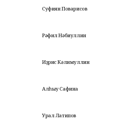
Суфиян Поварисов
Рәфил Нәбиуллин
Иҙрис Кәлимуллин
Алһыу Сафина
Урал Латипов