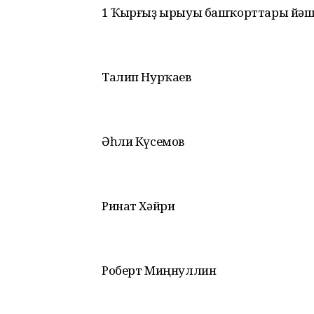
1 Ҡырғыҙ ырыуы башҡорттары йәш
Талип Нурҡаев
Әһли Күсемов
Ринат Хәйри
Роберт Миңнуллин