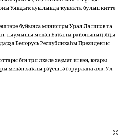
оны Уяндыҡ ауылында ҡунаҡта булып китте.
эштәре буйынса министры Урал Латипов та
ан, тыумышы менән Баҡалы районының Яңы
лдарҙа Белорусь Республикаһы Президенты
ры бөгөн төрлө өлкәлә хеҙмәт иткән, юғары
ры менән хаҡлы рәүештә ғорурлана ала. Ул