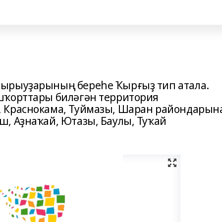
ырыуҙарының береһе Ҡырғыҙ тип атала.
шҡорттары биләгән территория
 Краснокама, Туймазы, Шаран райондарын
, Аҙнаҡай, Ютазы, Баулы, Туҡай