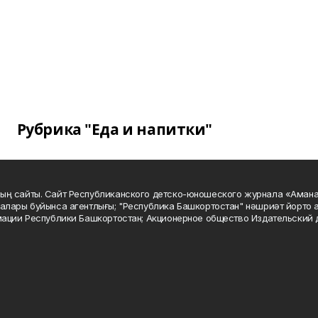
Рубрика "Еда и напитки"
ың сайты. Сайт Республиканского детско-юношеского журнала «Аман
алары буйынса агентлығы; "Республика Башкортостан" нәшриәт йорто а
мации Республики Башкортостан; Акционерное общество Издательский