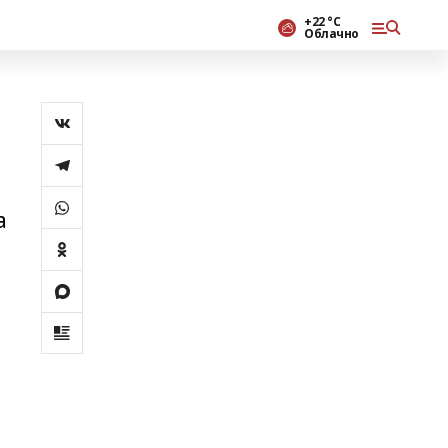
+22 °С
Облачно
а