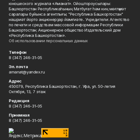
юношеского журнала «Аманат». Ойоштороусылары:
Башҡортостан Республикаһының Матбуғат һәм киң мәғлүмәт
саралары буйынса агентлығы; "Республика Башкортостан"
нәшриәт йорто акционерҙар йәмғиәте.. Учредители: Агентство
по печати и средствам массовой информации Республики
Башкортостан; Акционерное общество Издательский дом
«Республика Башкортостан».
Об использовании персональных данных
Телефон
8 (347) 246-31-05
Эл. почта
amanat@yandex.ru
Адрес
450079, Республика Башкортостан, г. Уфа, ул. 50-летия
Октября, 13, 7 этаж
Редакция
8 (347) 246-31-05
Приемная
8 (347) 246-31-05