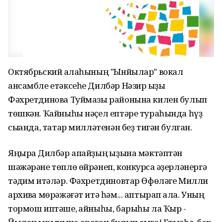
Октябрьский ҡалаһының "Ынйылар" вокал
ансамбле етәксеһе Дилбәр Нәзир ҡыҙы
Фәхретдинова Туймазы районына килен булып
төшкән. Ҡайныһы нәҫел ептәре тураһында һүҙ
сыҡҡанда, татар милләтенән беҙ тигән булған.
Яңыраҡ Дилбәр апайҙың ҡыҙына мәктәптән
шәжәрәне төплө өйрәнеп, конкурсҡа әҙерләнергә
тәҡдим итәләр. Фәхретдиновтар Өфөләге Милли
архивҡа мөрәжәғәт итә һәм... аптырап ҡала. Уның
тормош иптәше, ҡайныһы, барыһы ла Ҡыр -