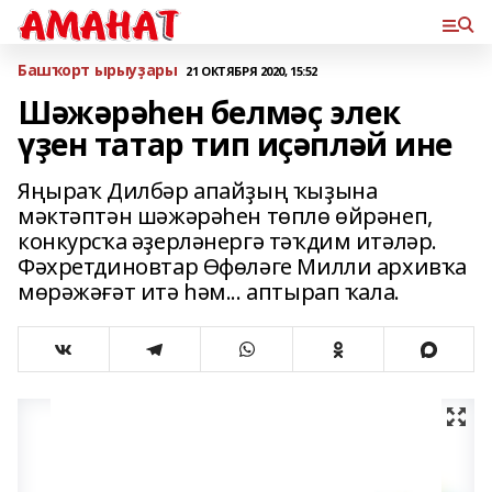
Башҡорт ырыуҙары
21 ОКТЯБРЯ 2020, 15:52
Шәжәрәһен белмәҫ элек
үҙен татар тип иҫәпләй ине
Яңыраҡ Дилбәр апайҙың ҡыҙына
мәктәптән шәжәрәһен төплө өйрәнеп,
конкурсҡа әҙерләнергә тәҡдим итәләр.
Фәхретдиновтар Өфөләге Милли архивҡа
мөрәжәғәт итә һәм... аптырап ҡала.