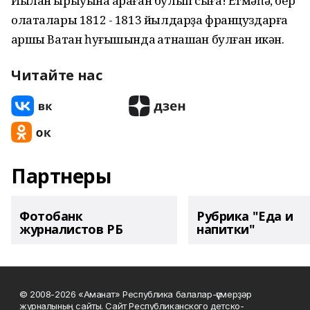
Йылан ырыуына ҡараған булып сыға! Етмәһә, бер
олаталары 1812 - 1813 йылдарҙа француздарға
ҡаршы Ватан һуғышында ҡатнашҡан булған икән.
Читайте нас
Партнеры
Фотобанк
Рубрика "Еда и
журналистов РБ
напитки"
© 2008-2026 «Аманат» Республика балалар-үҫмерҙәр
журналының сайты. Сайт Республиканского детско-